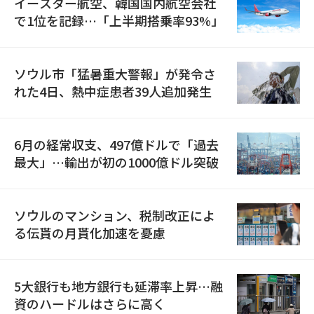
イースター航空、韓国国内航空会社
で1位を記録…「上半期搭乗率93%」
ソウル市「猛暑重大警報」が発令さ
れた4日、熱中症患者39人追加発生
6月の経常収支、497億ドルで「過去
最大」…輸出が初の1000億ドル突破
ソウルのマンション、税制改正によ
る伝貰の月貰化加速を憂慮
5大銀行も地方銀行も延滞率上昇…融
資のハードルはさらに高く