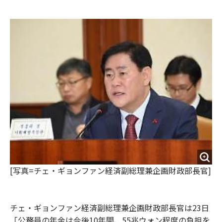
e
t
m
m
b
t
o
i
o
e
u
n
o
r
t
k
[写真=チェ・ギョンファン経済副総理兼企画財政部長官]
チェ・ギョンファン経済副総理兼企画財政部長官は23日
「公務員の年金は今後10年間、55兆ウォン程度の負担を