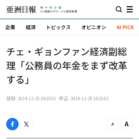
企業
経済
トピックス
オピニオン
AI PICK
チェ・ギョンファン経済副総
理「公務員の年金をまず改革
する」
登録 : 2014-12-25 16:15:01
修正 : 2014-12-25 16:15:01
f
t
z
Z
a
w
o
o
c
i
o
o