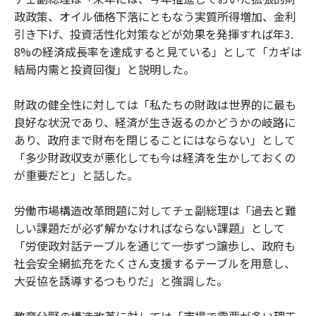
政政策、オイル価格下落にともなう実質所得増加、金利
引き下げ、投資活性化対策などが効果を発揮すれば年3.
8%の経済成長率を達成すると見ている」として「カギは
結局内需と投資回復」と説明した。
財政の健全性に対しては「私たちの財政は世界的に最も
良好な状況であり、経済が生き返るのかどうかの岐路に
あり、政府まで財布を閉じることにはならない」として
「多少財政収支が悪化しても今は経済を生かしておくの
が重要だと」と話した。
労働市場構造改革問題に対してチェ副総理は「過去と難
しい課題だが必ず解かなければならない課題」として
「労使政対話テーブルを通じて一歩ずつ譲歩し、政府も
社会安全網拡充をたくさん支援するテーブルを用意し、
大妥協を誘導するつもりだ」と強調した。