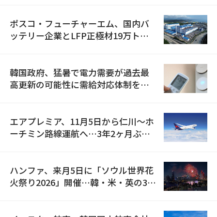
ポスコ・フューチャーエム、国内バ
ッテリー企業とLFP正極材19万トン
の供給契約を締結
韓国政府、猛暑で電力需要が過去最
高更新の可能性に需給対応体制を点
検
エアプレミア、11月5日から仁川〜ホ
ーチミン路線運航へ…3年2ヶ月ぶり
の再開
ハンファ、来月5日に「ソウル世界花
火祭り2026」開催…韓・米・英の3カ
国が参加