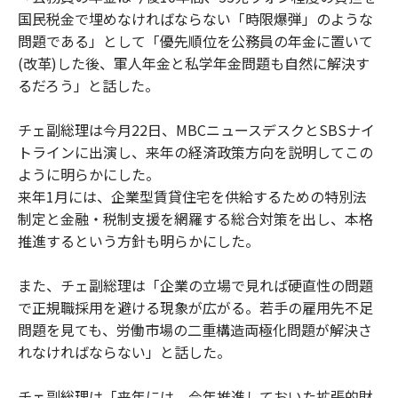
国民税金で埋めなければならない「時限爆弾」のような
問題である」として「優先順位を公務員の年金に置いて
(改革)した後、軍人年金と私学年金問題も自然に解決す
るだろう」と話した。
チェ副総理は今月22日、MBCニュースデスクとSBSナイ
トラインに出演し、来年の経済政策方向を説明してこの
ように明らかにした。
来年1月には、企業型賃貸住宅を供給するための特別法
制定と金融・税制支援を網羅する総合対策を出し、本格
推進するという方針も明らかにした。
また、チェ副総理は「企業の立場で見れば硬直性の問題
で正規職採用を避ける現象が広がる。若手の雇用先不足
問題を見ても、労働市場の二重構造両極化問題が解決さ
れなければならない」と話した。
チェ副総理は「来年には、今年推進しておいた拡張的財