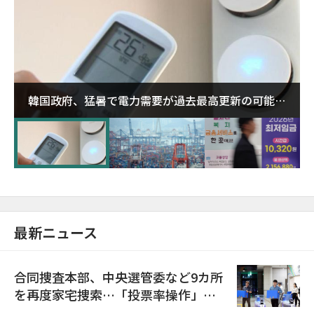
韓国政府、猛暑で電力需要が過去最高更新の可能性
に需給対応体制を点検
最新ニュース
合同捜査本部、中央選管委など9カ所
を再度家宅捜索…「投票率操作」の
資料を確保