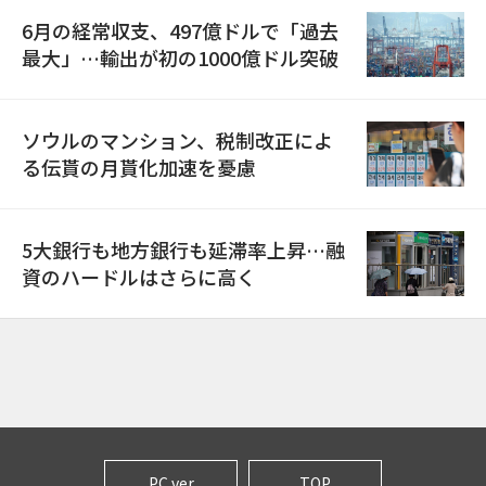
6月の経常収支、497億ドルで「過去
最大」…輸出が初の1000億ドル突破
ソウルのマンション、税制改正によ
る伝貰の月貰化加速を憂慮
5大銀行も地方銀行も延滞率上昇…融
資のハードルはさらに高く
PC ver
TOP