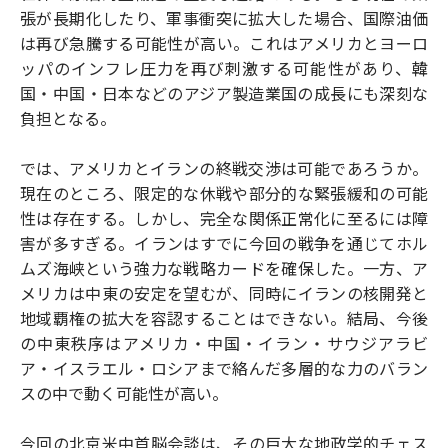
張が長期化したり、軍事衝突に拡大した場合、国際油価
は再び急騰する可能性が高い。これはアメリカとヨーロ
ッパのインフレ圧力を再び刺激する可能性があり、韓
国・中国・日本などのアジア製造業国の成長にも深刻な
負担となる。
では、アメリカとイランの終戦交渉は可能であろうか。
現在のところ、限定的な休戦や部分的な緊張緩和の可能
性は存在する。しかし、完全な関係正常化に至るには障
害が多すぎる。イランはすでに今回の戦争を通じてホル
ムズ海峡という強力な戦略カードを確保した。一方、ア
メリカは中東の安定を望むが、同時にイランの核開発と
地域覇権の拡大を容認することはできない。結局、今後
の中東秩序はアメリカ・中国・イラン・サウジアラビ
ア・イスラエル・ロシアまで絡んだ多層的な力のバラン
スの中で動く可能性が高い。
今回の北京米中首脳会談は、その巨大な地政学的チェス