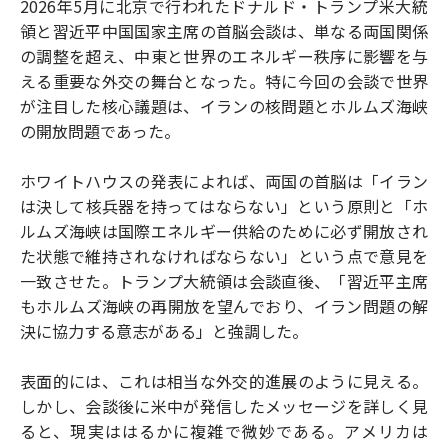
2026年5月に北京で行われたドナルド・トランプ米大統
領と習近平中国国家主席の首脳会談は、単なる両国関係
の調整を超え、中東と世界のエネルギー秩序に影響を与
える重要な外交の舞台となった。特に今回の会談で世界
が注目した核心議題は、イランの核問題とホルムズ海峡
の開放問題であった。
ホワイトハウスの発表によれば、両国の首脳は「イラン
は決して核兵器を持ってはならない」という原則と「ホ
ルムズ海峡は国際エネルギー供給のために必ず開放され
た状態で維持されなければならない」という点で意見を
一致させた。トランプ大統領は会談直後、「習近平主席
もホルムズ海峡の再開放を望んでおり、イラン問題の解
決に協力する意志がある」と強調した。
表面的には、これは相当な外交的進展のように見える。
しかし、会談後に米中が発信したメッセージを詳しく見
ると、現実ははるかに複雑で微妙である。アメリカは