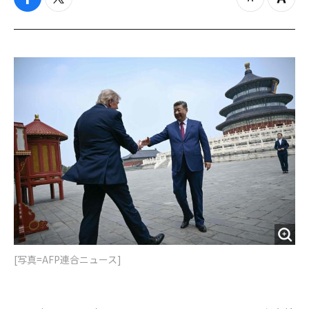
f
t
z
Z
a
w
o
o
c
i
o
o
e
t
m
m
b
t
o
i
o
e
u
n
o
r
t
k
[写真=AFP連合ニュース]