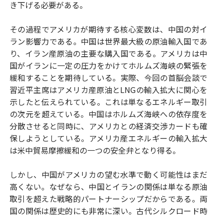
き下げる必要がある。
その過程でアメリカが期待する核心変数は、中国の対イ
ラン影響力である。中国は世界最大級の原油輸入国であ
り、イラン産原油の主要な購入国である。アメリカは中
国がイランに一定の圧力をかけてホルムズ海峡の緊張を
緩和することを期待している。実際、今回の首脳会談で
習近平主席はアメリカ産原油とLNGの輸入拡大に関心を
示したと伝えられている。これは単なるエネルギー取引
の次元を超えている。中国はホルムズ海峡への依存度を
分散させると同時に、アメリカとの経済交渉カードも確
保しようとしている。アメリカ産エネルギーの輸入拡大
は米中貿易摩擦緩和の一つの安全弁となり得る。
しかし、中国がアメリカの望む水準で動く可能性はまだ
高くない。なぜなら、中国とイランの関係は単なる原油
取引を超えた戦略的パートナーシップだからである。両
国の関係は歴史的にも非常に深い。古代シルクロード時