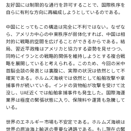
友好国には制限的な通行を許可することで、国際秩序を
自らに有利な方向に再編成しようとしているのである。
中国にとってもこの構造は完全に不利ではない。なぜな
ら、アメリカ中心の中東秩序が弱体化すれば、中国は相
対的に戦略的空間を広げることができるからである。結
局、習近平政権はアメリカと協力する姿勢を見せつつ、
同時にイランとの戦略的関係を維持しようとする複合戦
略を展開していると考えられる。このため、今回の米中
首脳会談の発表とは裏腹に、実際の状況は依然として不
確実である。ホルムズ海峡では依然として船舶攻撃や拿
捕事件が続いている。インドの貨物船が攻撃を受けて沈
没し、UAE近くでは船舶拿捕事件も発生した。国際海運
業界は極度の緊張状態に入り、保険料や運賃も急騰して
いる。
世界のエネルギー市場も不安定である。ホルムズ海峡は
世界の原油海上輸送の重要な通路である。もし現在の緊