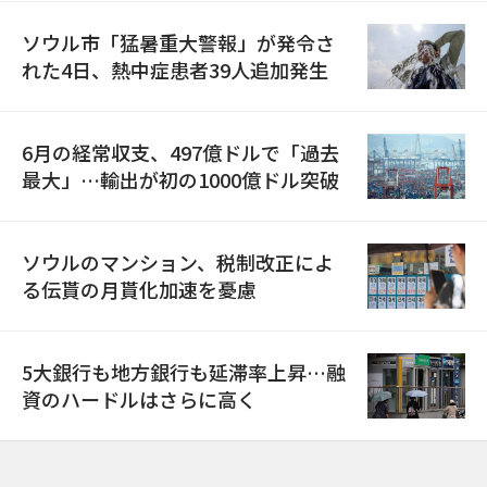
ソウル市「猛暑重大警報」が発令さ
れた4日、熱中症患者39人追加発生
6月の経常収支、497億ドルで「過去
最大」…輸出が初の1000億ドル突破
ソウルのマンション、税制改正によ
る伝貰の月貰化加速を憂慮
5大銀行も地方銀行も延滞率上昇…融
資のハードルはさらに高く