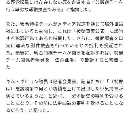
る野党議員には存在しない罪を創造する『公訴創作』を
行う卑劣な報復捜査である」と指摘した。
また、総合特検チームがメディア報道を通じて場外世論
戦に出ていると主張し、これは「被疑事実公表」に該当
する犯罪行為であると指摘した。さらに、書面調査を口
実に違法な別件捜査も行っているとの批判も提起され
た。最後に、総合特検チームが自らを起訴すれば、特検
チーム関係者全員を「法歪曲罪」で告訴すると警告し
た。
キム・ギヒョン議員は記者会見後、記者たちに「（特検
は）忠誠競争で何とか功績を上げて出世したい気持ちが
満ちているようだ」と述べ、「必ず歴史の審判を受ける
ことになり、その前に法歪曲罪の審判を受けることにな
るだろう」と語った。