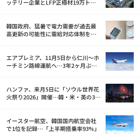
ッテリー企業とLFP正極材19万トン
の供給契約を締結
韓国政府、猛暑で電力需要が過去最
高更新の可能性に需給対応体制を点
検
エアプレミア、11月5日から仁川〜ホ
ーチミン路線運航へ…3年2ヶ月ぶり
の再開
ハンファ、来月5日に「ソウル世界花
火祭り2026」開催…韓・米・英の3カ
国が参加
イースター航空、韓国国内航空会社
で1位を記録…「上半期搭乗率93%」