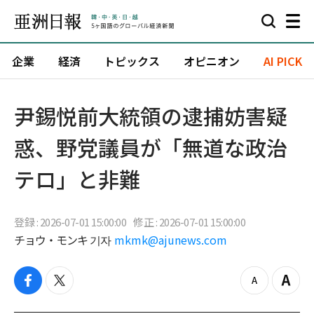
企業
経済
トピックス
オピニオン
AI PICK
尹錫悦前大統領の逮捕妨害疑
惑、野党議員が「無道な政治
テロ」と非難
登録 : 2026-07-01 15:00:00
修正 : 2026-07-01 15:00:00
チョウ・モンキ 기자
mkmk@ajunews.com
f
t
z
Z
a
w
o
o
c
i
o
o