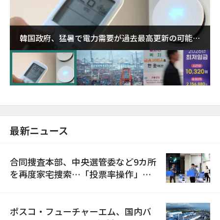
韓国政府、猛暑で電力需要が過去最高更新の可能性
に需給対応体制を点検
最新ニュース
合同捜査本部、中央選管委など9カ所
を再度家宅捜索…「投票率操作」の
資料を確保
ポスコ・フューチャーエム、国内バ