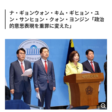
e
t
m
m
b
t
o
i
ナ・ギョンウォン・キム・ギヒョン・ユ
o
e
u
n
ン・サンヒョン・クォン・ヨンジン「政治
o
r
t
k
的意思表現を重罪に変えた」