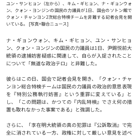
ユン・サンヒョン（左から）、キム・ギヒョン、ナ・ギョンウォ
ン、クォン・ヨンジンの国民の力議員が1日、国会のソトン館で
クォン・チャンヨン2次総合特検チームを非難する記者会見を開
いている。 [写真=聯合ニュース]
ナ・ギョンウォン、キム・ギヒョン、ユン・サンヒョ
ン、クォン・ヨンジンの国民の力議員は1日、尹錫悦前大
統領の逮捕妨害疑惑に関連して、自らが入捉されたこと
について「無道な政治テロ」と非難した。
彼らはこの日、国会で記者会見を開き、「クォン・チャ
ンヨン総合特検チームは国民の力議員の政治的意思表現
を『特別公務執行妨害』という重罪に変えている」と
し、「この問題は、かつての『内乱特検』でさえ何の措
置も取れなかった事案である」と強調した。
さらに、「李在明大統領の真の犯罪は『公訴取消』で完
全に消されている一方、政権に対して厳しい意見を述べ