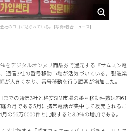
社のロゴが貼られている。 [写真=聯合ニュース]
0%をデジタルオンヌリ商品券で還元する『サムスン電
、通信3社の番号移動市場が活気づいている。製造業
幅が大きくなり、番号移動を行う顧客が増加した。
9日までの通信3社と格安SIM市場の番号移動件数は約61
た。家庭の月である5月に携帯電話が集中して販売されるこ
の56万6000件と比較すると8.3%の増加である。
子が実施する『感謝フェスティバル』がある。サムス