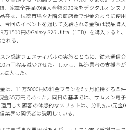
月間、家電全製品の購入金額の20%をデジタルオンヌリ
品券は、伝統市場や近隣の商店街で現金のように使用
、今回のイベントを通じて支給される金額は製品購入
00円のGalaxy S26 Ultra（1TB）を購入すると、
給される。
スン感謝フェスティバルの実施とともに、従来通信会
10万円程度減少させた。しかし、製造業者の支援金が
は拡大した。
動支援金は、11万5000円の料金プランを6ヶ月維持する条件
に現金35万円であった。同日の基準では、サムスン電子
適用した顧客の体感的なメリットは、分割払い元金0
通信業界の関係者は説明している。
はさまざまな要因があるが、サムスン電子感謝フェス