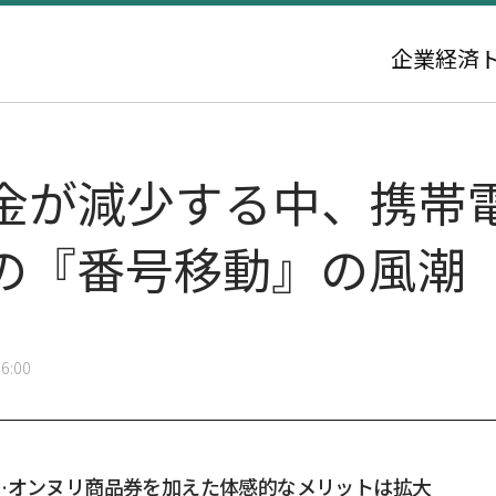
企業
経済
金が減少する中、携帯
の『番号移動』の風潮
6:00
…オンヌリ商品券を加えた体感的なメリットは拡大