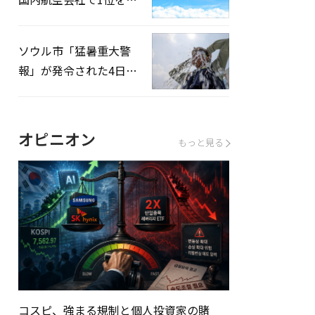
録…「上半期搭乗率
93%」
ソウル市「猛暑重大警
報」が発令された4日、
熱中症患者39人追加発
生
オピニオン
もっと見る
コスピ、強まる規制と個人投資家の賭