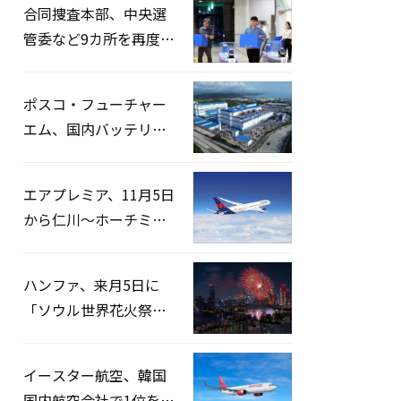
合同捜査本部、中央選
管委など9カ所を再度家
宅捜索…「投票率操
作」の資料を確保
ポスコ・フューチャー
エム、国内バッテリー
企業とLFP正極材19万ト
ンの供給契約を締結
エアプレミア、11月5日
から仁川〜ホーチミン
路線運航へ…3年2ヶ月
ぶりの再開
ハンファ、来月5日に
「ソウル世界花火祭り
2026」開催…韓・米・
英の3カ国が参加
イースター航空、韓国
国内航空会社で1位を記