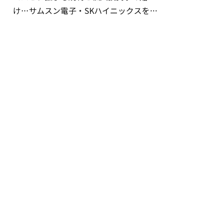
け…サムスン電子・SKハイニックスを巡
る明暗