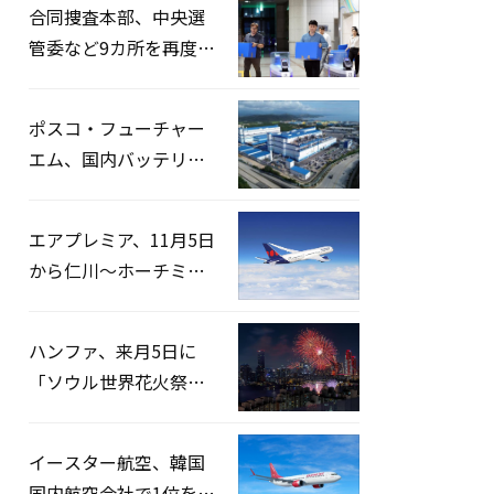
合同捜査本部、中央選
管委など9カ所を再度家
宅捜索…「投票率操
作」の資料を確保
ポスコ・フューチャー
エム、国内バッテリー
企業とLFP正極材19万ト
ンの供給契約を締結
エアプレミア、11月5日
から仁川〜ホーチミン
路線運航へ…3年2ヶ月
ぶりの再開
ハンファ、来月5日に
「ソウル世界花火祭り
2026」開催…韓・米・
英の3カ国が参加
イースター航空、韓国
国内航空会社で1位を記