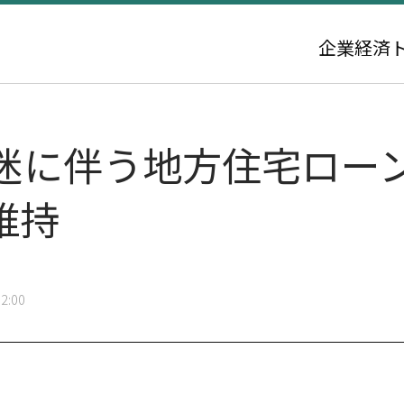
企業
経済
迷に伴う地方住宅ロー
維持
2:00