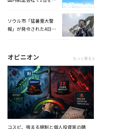
録…「上半期搭乗率
93%」
ソウル市「猛暑重大警
報」が発令された4日、
熱中症患者39人追加発
生
オピニオン
もっと見る
コスピ、強まる規制と個人投資家の賭