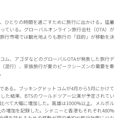
約し、ひとりの時間を過ごすために旅行に出かける。猛暑
っている。グローバルオンライン旅行会社（OTA）が
の旅行市場では観光地よりも旅行の「目的」が移動を決
コム、アゴダなどのグローバルOTAが発表した旅行デ
（混行）、家族旅行が夏のピークシーズンの需要を牽
。
力である。ブッキングドットコムが4月から5月にかけて
した結果、BTSのワールドツアー公演が予定されてい
比べて大幅に増加した。高雄は1000%以上、メルボル
以上の増加を記録した。シドニーと香港もそれぞれ480%
演会場を訪れるための移動が宿泊予約や旅行計画につな