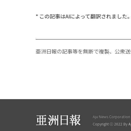
* この記事はAIによって翻訳されました
亜洲日報の記事等を無断で複製、公衆送
Aju News Corporation L
Copyright ⓒ 2022 By
A