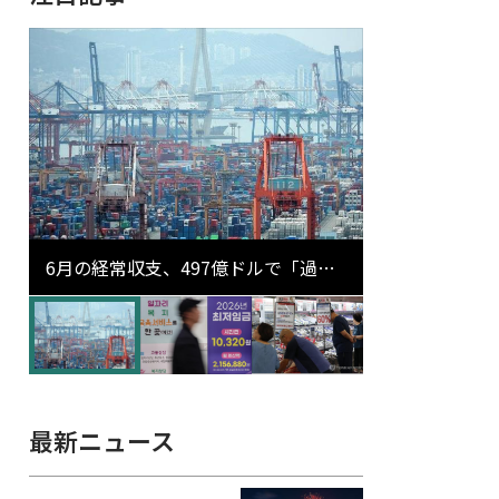
6月の経常収支、497億ドルで「過去
最大」…輸出が初の1000億ドル突破
最新ニュース