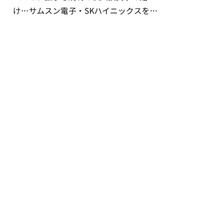
け…サムスン電子・SKハイニックスを巡
る明暗