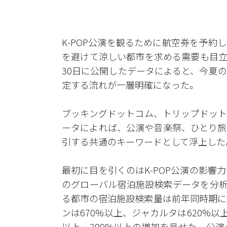
K-POP公演を観るために航空券を予
を避けて涼しい都市を求める需要も目立
30日に公開したデータによると、今夏
定する流れが一層明確になった。
ブッキングドットコム、トリップドット
ータによれば、公演や音楽祭、ひとり旅
引する共通のキーワードとして浮上した
最初に目を引くのはK-POP公演の影響
のグローバル宿泊施設検索データを分析
る都市の宿泊施設検索量は前年同時期に
ンは670%以上、ジャカルタは620%
以上、290%以上の増加を見せた。公