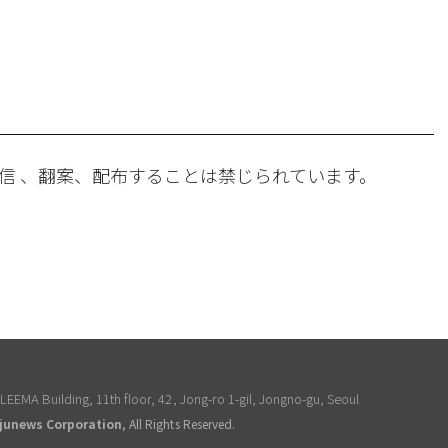
。
信 、翻案、配布することは禁じられています。
EEMA Building, 11th floor, 42, Jong-ro 1-gil, Jongno-gu, Seoul
junews Corporation
, All Rights Reserved.