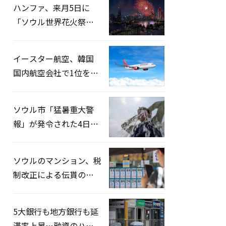
ハンファ、来月5日に
「ソウル世界花火祭り
2026」開催…韓・米・
英の3カ国が参加
イースター航空、韓国
国内航空会社で1位を記
録…「上半期搭乗率
93%」
ソウル市「猛暑重大警
報」が発令された4日、
熱中症患者39人追加発
生
ソウルのマンション、税
制改正による伝貰の月
貰化加速を憂慮
5大銀行も地方銀行も延
滞率上昇…融資のハー