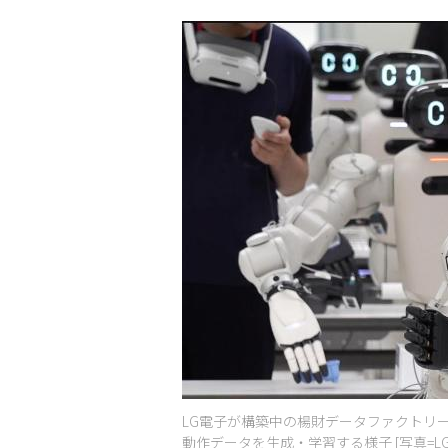
LG電子が構築中の楊財データファクトリ
動作データを生成・学習する様子 [写真=LG