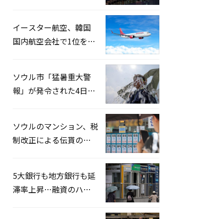
2026」開催…韓・米・
英の3カ国が参加
イースター航空、韓国
国内航空会社で1位を記
録…「上半期搭乗率
93%」
ソウル市「猛暑重大警
報」が発令された4日、
熱中症患者39人追加発
生
ソウルのマンション、税
制改正による伝貰の月
貰化加速を憂慮
5大銀行も地方銀行も延
滞率上昇…融資のハー
ドルはさらに高く