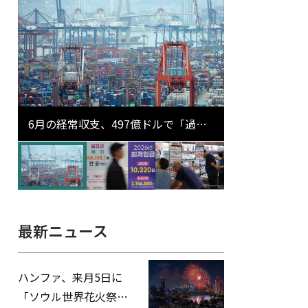
6月の経常収支、497億ドルで「過去
最大」…輸出が初の1000億ドル突破
最新ニュース
ハンファ、来月5日に
「ソウル世界花火祭り