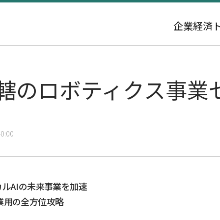
企業
経済
直轄のロボティクス事業
0:00
ルAIの未来事業を加速
業用の全方位攻略