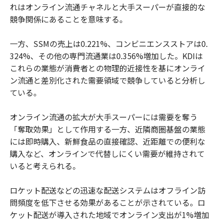
れはオンライン流通チャネルと大手スーパーが直接的な
競争関係にあることを意味する。
一方、SSMの売上は0.221%、コンビニエンスストアは0.
324%、その他の専門流通業は0.356%増加した。KDIは
これらの業態が消費者との物理的近接性を基にオンライ
ン流通と差別化された需要領域で競争していると分析し
ている。
オンライン流通の拡大が大手スーパーには需要を奪う
「奪取効果」として作用する一方、近隣商圏基盤の業態
には即時購入、新鮮食品の直接確認、近距離での便利な
購入など、オンラインで代替しにくい需要が維持されて
いると考えられる。
ロケット配送などの迅速な配送システムはオフライン訪
問頻度を低下させる効果があることが示されている。ロ
ケット配送が導入された地域でオンライン支出が1%増加