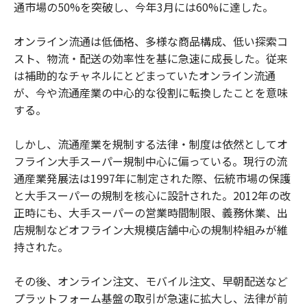
通市場の50%を突破し、今年3月には60%に達した。
オンライン流通は低価格、多様な商品構成、低い探索コ
スト、物流・配送の効率性を基に急速に成長した。従来
は補助的なチャネルにとどまっていたオンライン流通
が、今や流通産業の中心的な役割に転換したことを意味
する。
しかし、流通産業を規制する法律・制度は依然としてオ
フライン大手スーパー規制中心に偏っている。現行の流
通産業発展法は1997年に制定された際、伝統市場の保護
と大手スーパーの規制を核心に設計された。2012年の改
正時にも、大手スーパーの営業時間制限、義務休業、出
店規制などオフライン大規模店舗中心の規制枠組みが維
持された。
その後、オンライン注文、モバイル注文、早朝配送など
プラットフォーム基盤の取引が急速に拡大し、法律が前