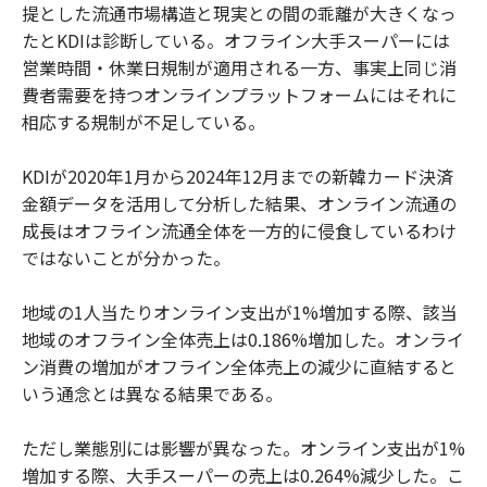
提とした流通市場構造と現実との間の乖離が大きくなっ
たとKDIは診断している。オフライン大手スーパーには
営業時間・休業日規制が適用される一方、事実上同じ消
費者需要を持つオンラインプラットフォームにはそれに
相応する規制が不足している。
KDIが2020年1月から2024年12月までの新韓カード決済
金額データを活用して分析した結果、オンライン流通の
成長はオフライン流通全体を一方的に侵食しているわけ
ではないことが分かった。
地域の1人当たりオンライン支出が1%増加する際、該当
地域のオフライン全体売上は0.186%増加した。オンライ
ン消費の増加がオフライン全体売上の減少に直結すると
いう通念とは異なる結果である。
ただし業態別には影響が異なった。オンライン支出が1%
増加する際、大手スーパーの売上は0.264%減少した。こ