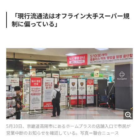
e
t
m
m
b
t
o
i
「現行流通法はオフライン大手スーパー規
o
e
u
n
制に偏っている」
o
r
t
k
5月10日、京畿道高陽市にあるホームプラスの店舗入口で市民が
営業中断のお知らせを確認している。写真＝聯合ニュース