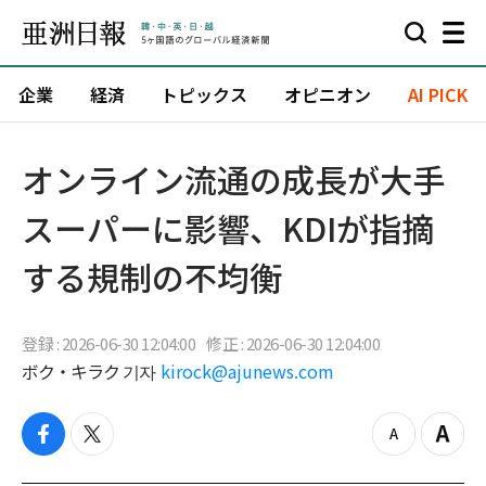
企業
経済
トピックス
オピニオン
AI PICK
オンライン流通の成長が大手
スーパーに影響、KDIが指摘
する規制の不均衡
登録 : 2026-06-30 12:04:00
修正 : 2026-06-30 12:04:00
ボク・キラク 기자
kirock@ajunews.com
f
t
z
Z
a
w
o
o
c
i
o
o