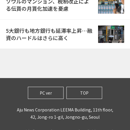
ソウルのマンション、税制改正によ
る伝貰の月貰化加速を憂慮
5大銀行も地方銀行も延滞率上昇…融
資のハードルはさらに高く
PC ver
TOP
Aju News Corporation LEEMA Building, 11th floor,
42, Jong-ro 1-gil, Jongno-gu, Seoul