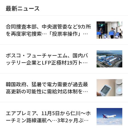
最新ニュース
合同捜査本部、中央選管委など9カ所
を再度家宅捜索…「投票率操作」の
資料を確保
ポスコ・フューチャーエム、国内バ
ッテリー企業とLFP正極材19万トン
の供給契約を締結
韓国政府、猛暑で電力需要が過去最
高更新の可能性に需給対応体制を点
検
エアプレミア、11月5日から仁川〜ホ
ーチミン路線運航へ…3年2ヶ月ぶり
の再開