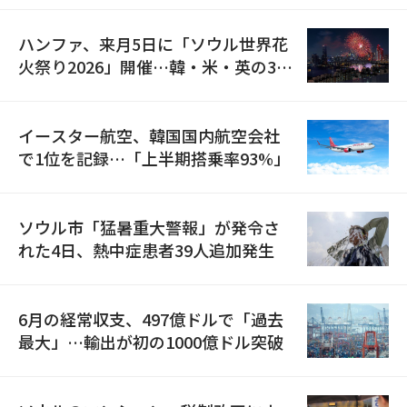
ハンファ、来月5日に「ソウル世界花
火祭り2026」開催…韓・米・英の3カ
国が参加
イースター航空、韓国国内航空会社
で1位を記録…「上半期搭乗率93%」
ソウル市「猛暑重大警報」が発令さ
れた4日、熱中症患者39人追加発生
6月の経常収支、497億ドルで「過去
最大」…輸出が初の1000億ドル突破