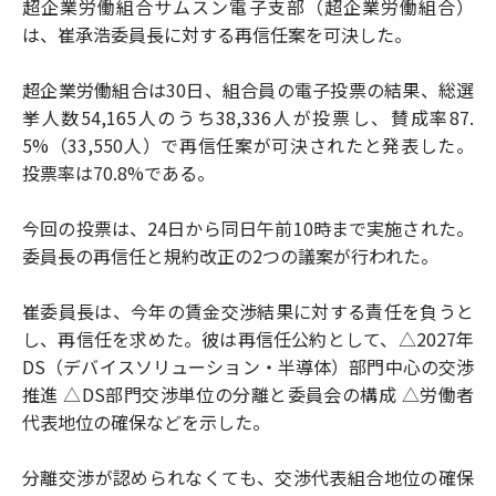
超企業労働組合サムスン電子支部（超企業労働組合）
は、崔承浩委員長に対する再信任案を可決した。
超企業労働組合は30日、組合員の電子投票の結果、総選
挙人数54,165人のうち38,336人が投票し、賛成率87.
5%（33,550人）で再信任案が可決されたと発表した。
投票率は70.8%である。
今回の投票は、24日から同日午前10時まで実施された。
委員長の再信任と規約改正の2つの議案が行われた。
崔委員長は、今年の賃金交渉結果に対する責任を負うと
し、再信任を求めた。彼は再信任公約として、△2027年
DS（デバイスソリューション・半導体）部門中心の交渉
推進 △DS部門交渉単位の分離と委員会の構成 △労働者
代表地位の確保などを示した。
分離交渉が認められなくても、交渉代表組合地位の確保