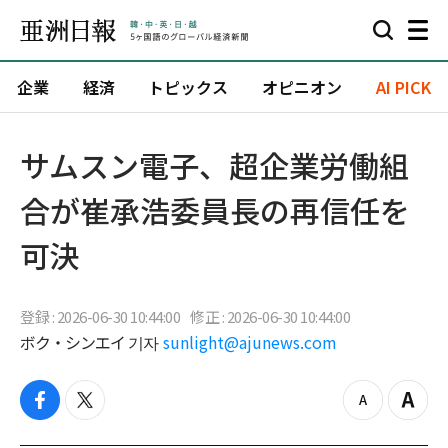
企業
経済
トピックス
オピニオン
AI PICK
サムスン電子、超企業労働組
合が崔承浩委員長の再信任を
可決
登録 : 2026-06-30 10:44:00
修正 : 2026-06-30 10:44:00
ボク・シンエイ 기자
sunlight@ajunews.com
f
t
z
Z
a
w
o
o
c
i
o
o