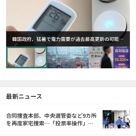
韓国政府、猛暑で電力需要が過去最高更新の可能性
に需給対応体制を点検
最新ニュース
合同捜査本部、中央選管委など9カ所
を再度家宅捜索…「投票率操作」の
資料を確保