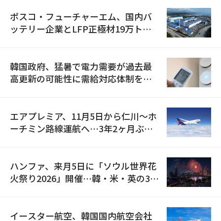
ポスコ・フューチャーエム、国内バ
ッテリー企業とLFP正極材19万トン
の供給契約を締結
韓国政府、猛暑で電力需要が過去最
高更新の可能性に需給対応体制を点
検
エアプレミア、11月5日から仁川〜ホ
ーチミン路線運航へ…3年2ヶ月ぶり
の再開
ハンファ、来月5日に「ソウル世界花
火祭り2026」開催…韓・米・英の3カ
国が参加
イースター航空、韓国国内航空会社