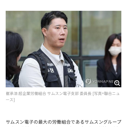
e
t
m
m
b
t
o
i
o
e
u
n
o
r
t
k
崔承浩 超企業労働組合 サムスン電子支部 委員長 [写真=聯合ニュ
ース]
サムスン電子の最大の労働組合であるサムスングループ