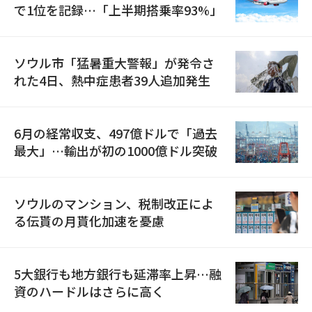
で1位を記録…「上半期搭乗率93%」
ソウル市「猛暑重大警報」が発令さ
れた4日、熱中症患者39人追加発生
6月の経常収支、497億ドルで「過去
最大」…輸出が初の1000億ドル突破
ソウルのマンション、税制改正によ
る伝貰の月貰化加速を憂慮
5大銀行も地方銀行も延滞率上昇…融
資のハードルはさらに高く