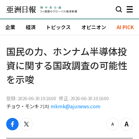
企業
経済
トピックス
オピニオン
AI PICK
国民の力、ホンナム半導体投
資に関する国政調査の可能性
を示唆
登録 : 2026-06-30 10:16:00
修正 : 2026-06-30 10:16:00
チョウ・モンキ 기자
mkmk@ajunews.com
f
t
z
Z
a
w
o
o
c
i
o
o