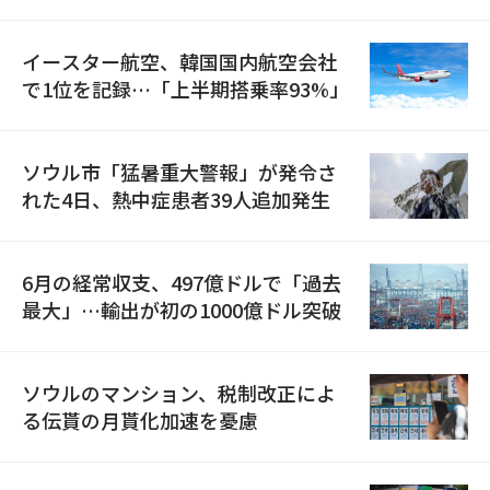
国が参加
イースター航空、韓国国内航空会社
で1位を記録…「上半期搭乗率93%」
ソウル市「猛暑重大警報」が発令さ
れた4日、熱中症患者39人追加発生
6月の経常収支、497億ドルで「過去
最大」…輸出が初の1000億ドル突破
ソウルのマンション、税制改正によ
る伝貰の月貰化加速を憂慮