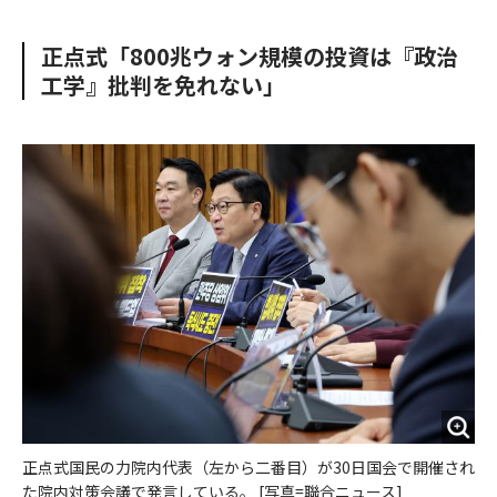
e
t
m
m
b
t
o
i
正点式「800兆ウォン規模の投資は『政治
o
e
u
n
工学』批判を免れない」
o
r
t
k
正点式国民の力院内代表（左から二番目）が30日国会で開催され
た院内対策会議で発言している。 [写真=聯合ニュース]