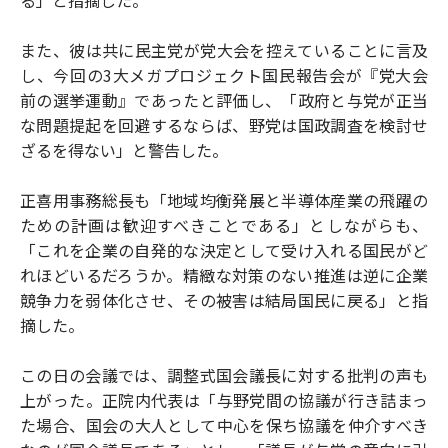
また、彼は共に民主党が党大会を控えていることに言及
し、今回の3大メガプロジェクト国民報告会が『党大会
前の選挙運動』であったと評価し、「政府と与党が正当
な問題提起を回避するならば、野党は国政調査を検討せ
ざるを得ない」と警告した。
正喜用事務総長も「地域均衡発展と半導体産業の飛躍の
ための計画は歓迎すべきことである」としながらも、
「これを企業の自発的な決定として受け入れる国民がど
れほどいるだろうか。精緻な対策のない推進は逆に企業
競争力を弱体化させ、その被害は結局国民に戻る」と指
摘した。
この日の会議では、調整式国会議長に対する批判の声も
上がった。正院内代表は「与野党間の協議が行き詰まっ
た場合、国会の大人として中心を保ち協議を仲介すべき