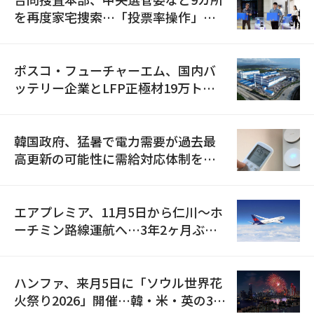
を再度家宅捜索…「投票率操作」の
資料を確保
ポスコ・フューチャーエム、国内バ
ッテリー企業とLFP正極材19万トン
の供給契約を締結
韓国政府、猛暑で電力需要が過去最
高更新の可能性に需給対応体制を点
検
エアプレミア、11月5日から仁川〜ホ
ーチミン路線運航へ…3年2ヶ月ぶり
の再開
ハンファ、来月5日に「ソウル世界花
火祭り2026」開催…韓・米・英の3カ