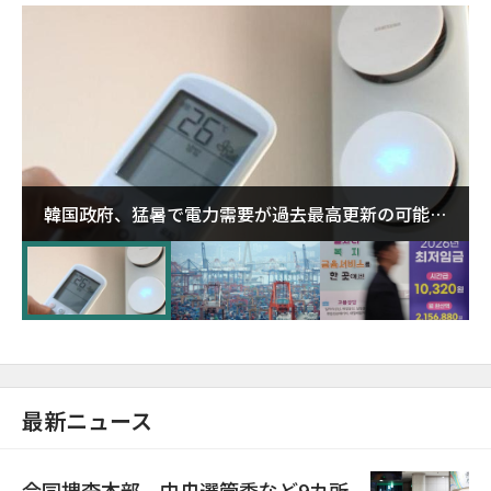
韓国政府、猛暑で電力需要が過去最高更新の可能性
に需給対応体制を点検
最新ニュース
合同捜査本部、中央選管委など9カ所