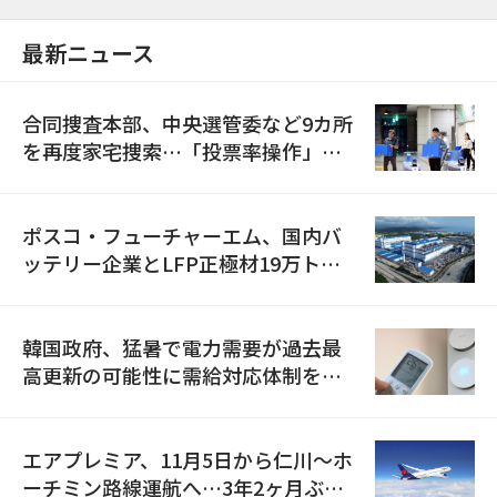
最新ニュース
合同捜査本部、中央選管委など9カ所
を再度家宅捜索…「投票率操作」の
資料を確保
ポスコ・フューチャーエム、国内バ
ッテリー企業とLFP正極材19万トン
の供給契約を締結
韓国政府、猛暑で電力需要が過去最
高更新の可能性に需給対応体制を点
検
エアプレミア、11月5日から仁川〜ホ
ーチミン路線運航へ…3年2ヶ月ぶり