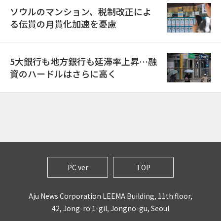
ソウルのマンション、税制改正によ
る伝貰の月貰化加速を憂慮
5大銀行も地方銀行も延滞率上昇…融
資のハードルはさらに高く
PC ver
TOP
Aju News Corporation LEEMA Building, 11th floor,
42, Jong-ro 1-gil, Jongno-gu, Seoul