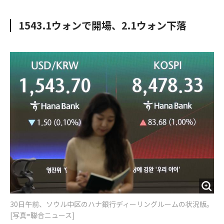
e
t
m
m
b
t
o
i
1543.1ウォンで開場、2.1ウォン下落
o
e
u
n
o
r
t
k
30日午前、ソウル中区のハナ銀行ディーリングルームの状況版。
[写真=聯合ニュース]