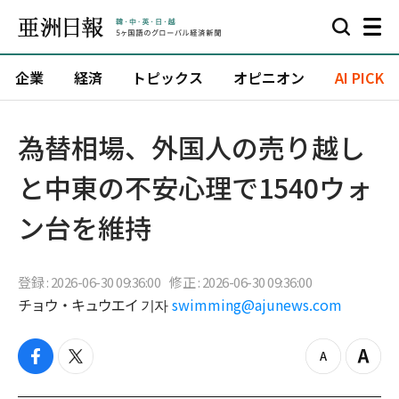
企業
経済
トピックス
オピニオン
AI PICK
為替相場、外国人の売り越し
と中東の不安心理で1540ウォ
ン台を維持
登録 : 2026-06-30 09:36:00
修正 : 2026-06-30 09:36:00
チョウ・キュウエイ 기자
swimming@ajunews.com
f
t
z
Z
a
w
o
o
c
i
o
o