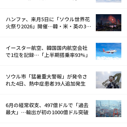
の再開
ハンファ、来月5日に「ソウル世界花
火祭り2026」開催…韓・米・英の3カ
国が参加
イースター航空、韓国国内航空会社
で1位を記録…「上半期搭乗率93%」
ソウル市「猛暑重大警報」が発令さ
れた4日、熱中症患者39人追加発生
6月の経常収支、497億ドルで「過去
最大」…輸出が初の1000億ドル突破