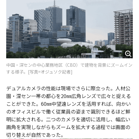
中国・深センの中心業務地区（CBD）で建物を背景にズームイン
する様子。[写真=オジュソク記者]
デュアルカメラの性能は現場でさらに際立った。人材公
園・深セン一帯の都心を20㎜広角レンズで広々と捉える
ことができた。60㎜中望遠レンズを活用すれば、向かい
のオフィスビルで働く従業員の姿まで識別できるほど鮮
明に拡大される。二つのカメラを適切に活用し、幅広い
画角を実現しながらもズームを拡大する過程では画面の
切り替えが自然であった。