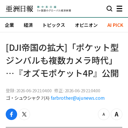
企業
経済
トピックス
オピニオン
AI PICK
[DJI帝国の拡大]「ポケット型
ジンバルも複数カメラ時代」
…『オズモポケット4P』公開
登録 : 2026-06-29 21:04:00
修正 : 2026-06-29 21:04:00
ゴ・シュウシャク 기자
farbrother@ajunews.com
f
t
z
Z
a
w
o
o
c
i
o
o