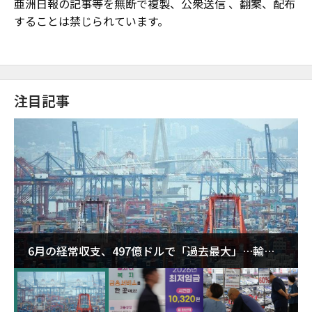
亜洲日報の記事等を無断で複製、公衆送信 、翻案、配布
することは禁じられています。
注目記事
6月の経常収支、497億ドルで「過去最大」…輸出
が初の1000億ドル突破