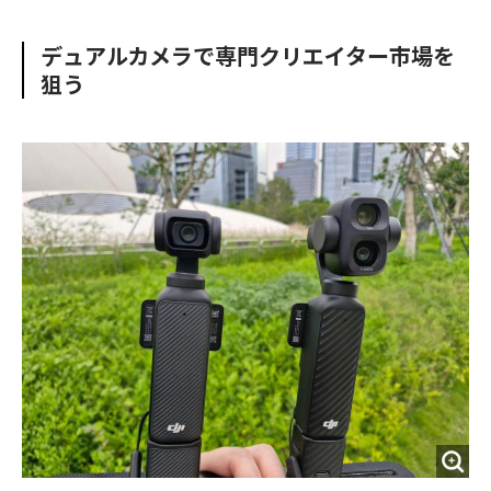
e
t
m
m
b
t
o
i
デュアルカメラで専門クリエイター市場を
o
e
u
n
狙う
o
r
t
k