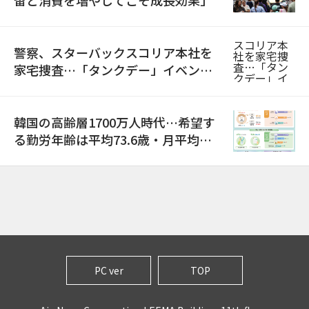
留と消費を増やしてこそ成長効果」
警察、スターバックスコリア本社を
家宅捜査…「タンクデー」イベント
巡り侮辱容疑
韓国の高齢層1700万人時代…希望す
る勤労年齢は平均73.6歳・月平均賃
金は300万ウォン以上
PC ver
TOP