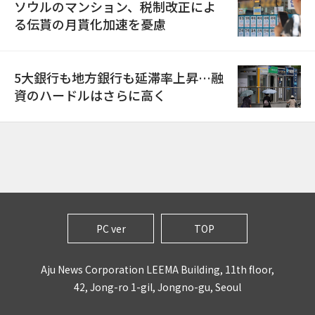
ソウルのマンション、税制改正によ
る伝貰の月貰化加速を憂慮
5大銀行も地方銀行も延滞率上昇…融
資のハードルはさらに高く
PC ver
TOP
Aju News Corporation LEEMA Building, 11th floor,
42, Jong-ro 1-gil, Jongno-gu, Seoul