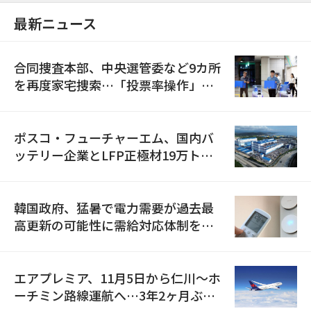
最新ニュース
合同捜査本部、中央選管委など9カ所
を再度家宅捜索…「投票率操作」の
資料を確保
ポスコ・フューチャーエム、国内バ
ッテリー企業とLFP正極材19万トン
の供給契約を締結
韓国政府、猛暑で電力需要が過去最
高更新の可能性に需給対応体制を点
検
エアプレミア、11月5日から仁川〜ホ
ーチミン路線運航へ…3年2ヶ月ぶり