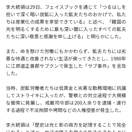
李大統領は29日、フェイスブックを通じて「つるはしを
担いで深く暗い炭鉱に入った鉱夫たちのおかげで、私た
ちは産業化の成果を享受できている」と述べ、「韓国の
光を明るくするために最も深い闇に入ったすべての鉱夫
たちに深い敬意と感謝を申し上げる」と明らかにした。
また、命を懸けた労働にもかかわらず、鉱夫たちには劣
悪な待遇と改善されない生活が戻ってきたとし、1980年
に江原道正善郡サブクンで発生した「サブ事件」を言及
した。
当時、炭鉱労働者たちは低賃金と劣悪な勤務環境に抗議
してストライキに入ったが、警察との対立過程で大規模
な衝突に発展し、戒厳司令部は200人余りを逮捕・連行
する過程で不法拘禁や拷問などの人権侵害が発生した。
李大統領は「歴史は光と影の両方を記憶することで完全