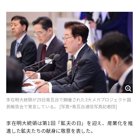
e
t
m
m
b
t
o
i
o
e
u
n
o
r
t
k
李在明大統領が29日青瓦台で開催された3大メガプロジェクト国
民報告会で発言している。 [写真=青瓦台通信写真記者団]
李在明大統領は第1回「鉱夫の日」を迎え、産業化を推
進した鉱夫たちの献身に敬意を表した。