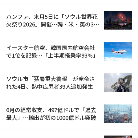
の再開
ハンファ、来月5日に「ソウル世界花
火祭り2026」開催…韓・米・英の3カ
国が参加
イースター航空、韓国国内航空会社
で1位を記録…「上半期搭乗率93%」
ソウル市「猛暑重大警報」が発令さ
れた4日、熱中症患者39人追加発生
6月の経常収支、497億ドルで「過去
最大」…輸出が初の1000億ドル突破