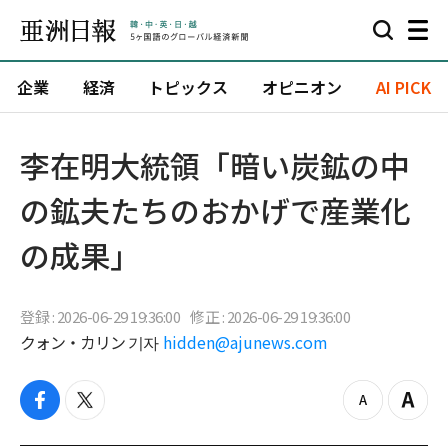
企業
経済
トピックス
オピニオン
AI PICK
李在明大統領「暗い炭鉱の中
の鉱夫たちのおかげで産業化
の成果」
登録 : 2026-06-29 19:36:00
修正 : 2026-06-29 19:36:00
クォン・カリン 기자
hidden@ajunews.com
f
t
z
Z
a
w
o
o
c
i
o
o