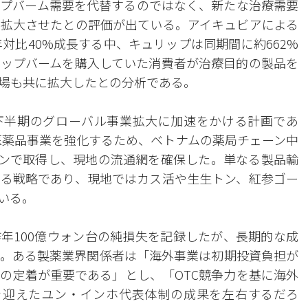
プバーム需要を代替するのではなく、新たな治療需要
拡大させたとの評価が出ている。アイキュビアによる
年対比40%成長する中、キュリップは同期間に約662%
ップバームを購入していた消費者が治療目的の製品を
場も共に拡大したとの分析である。
下半期のグローバル事業拡大に加速をかける計画であ
・医薬品事業を強化するため、ベトナムの薬局チェーン中
ウォンで取得し、現地の流通網を確保した。単なる製品輸
る戦略であり、現地ではカス活や生生トン、紅参ゴー
いる。
年100億ウォン台の純損失を記録したが、長期的な成
。ある製薬業界関係者は「海外事業は初期投資負担が
の定着が重要である」とし、「OTC競争力を基に海外
を迎えたユン・インホ代表体制の成果を左右するだろ