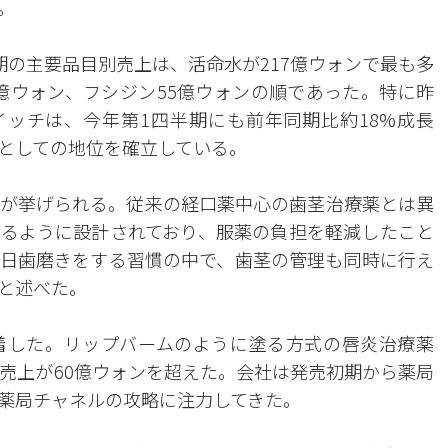
。
期の主要品目別売上は、活命水が217億ウォンで最も多
6億ウォン、フシジン55億ウォンの順であった。特に昨
イッチは、今年第1四半期にも前年同期比約18%成長
Cとしての地位を確立している。
が挙げられる。従来の経口薬中心の歯茎治療薬とは異
るように設計されており、服薬の負担を軽減したこと
日歯磨きをする習慣の中で、歯茎の管理も同時に行え
と述べた。
着した。リップバームのように塗る方式の唇炎治療薬
積売上が60億ウォンを超えた。会社は発売初期から薬局
薬局チャネルの攻略に注力してきた。