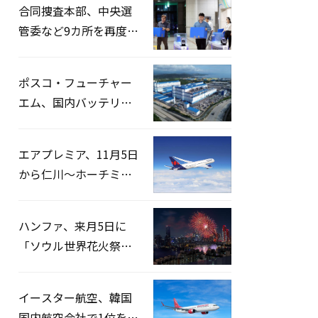
合同捜査本部、中央選
管委など9カ所を再度家
宅捜索…「投票率操
作」の資料を確保
ポスコ・フューチャー
エム、国内バッテリー
企業とLFP正極材19万ト
ンの供給契約を締結
エアプレミア、11月5日
から仁川〜ホーチミン
路線運航へ…3年2ヶ月
ぶりの再開
ハンファ、来月5日に
「ソウル世界花火祭り
2026」開催…韓・米・
英の3カ国が参加
イースター航空、韓国
国内航空会社で1位を記