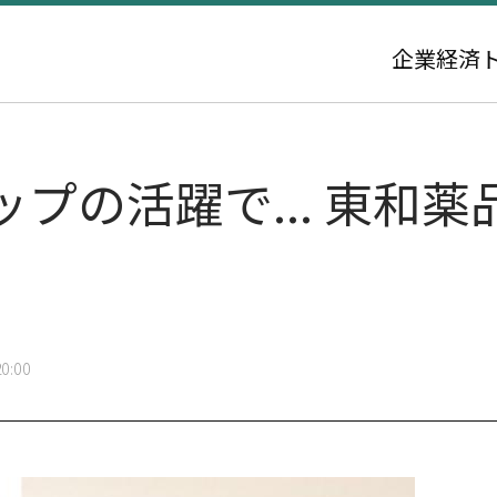
企業
経済
プの活躍で... 東和薬
0:00