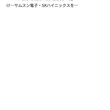
け…サムスン電子・SKハイニックスを巡
る明暗