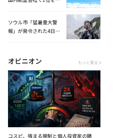
録…「上半期搭乗率
93%」
ソウル市「猛暑重大警
報」が発令された4日、
熱中症患者39人追加発
生
オピニオン
もっと見る
コスピ、強まる規制と個人投資家の賭