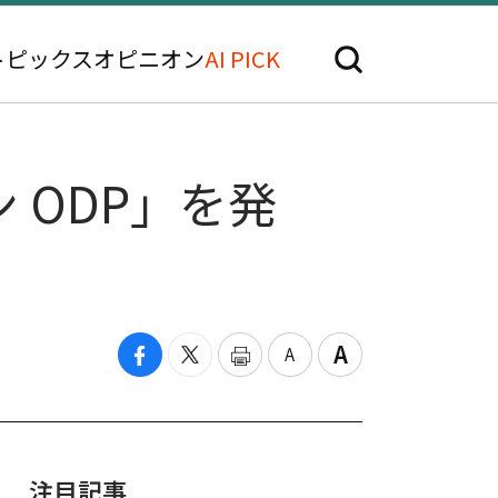
トピックス
オピニオン
AI PICK
 ODP」を発
注目記事