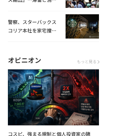
を増やしてこそ成長効
果」
警察、スターバックス
コリア本社を家宅捜
査…「タンクデー」イ
ベント巡り侮辱容疑
オピニオン
もっと見る
コスピ、強まる規制と個人投資家の賭