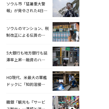
ソウル市「猛暑重大警
報」が発令された4日、
熱中症患者39人追加発
生
ソウルのマンション、税
制改正による伝貰の月
貰化加速を憂慮
5大銀行も地方銀行も延
滞率上昇…融資のハー
ドルはさらに高く
HD現代、米最大の軍艦
ドックに「知的溶接」
システムを導入へ
韓銀「観光も『サービ
ス輸出』…滞留と消費