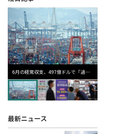
6月の経常収支、497億ドルで「過去
最大」…輸出が初の1000億ドル突破
最新ニュース