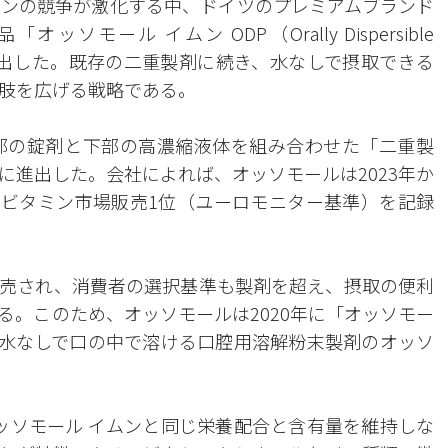
ンの競争が激化する中、ドイツのプレミアムブランド
モール イムン ODP（Orally Dispersible
乗り出した。既存の二重製剤に続き、水なしで摂取できる
肢を広げる戦略である。
部の錠剤と下部の高濃縮液体を組み合わせた「二重製
に進出した。会社によれば、オッソモールは2023年か
ルチビタミン市場販売1位（ユーロモニター基準）を記録
売され、消費者の選択基準も製剤を超え、摂取の便利
る。このため、オッソモールは2020年に「オッソモー
に水なしで口の中で溶ける口腔用溶解粉末製剤のオッソ
オッソモール イムンと同じ栄養配合と含有量を維持しな