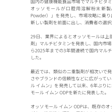
国内の健康機能食品市場でマルチビタミ
オッソモールが口腔用溶解粉末新製品「オッソ
Powder）」を発売し、市場攻略に
新しい製剤を前面に出し、消費者の選択
29日、業界によるとオッソモールは上
剤」マルチビタミンを発表し、国内市場
ら2025年までの3年間連続で国内マ
した。
最近では、類似の二重製剤が相次いで発
さやブランドの信頼性などに広がってい
ル イムン」を発売して以来、6年ぶり
モール イムン ODPを新たに発表した。
オッソモール イムン ODPは、既存の