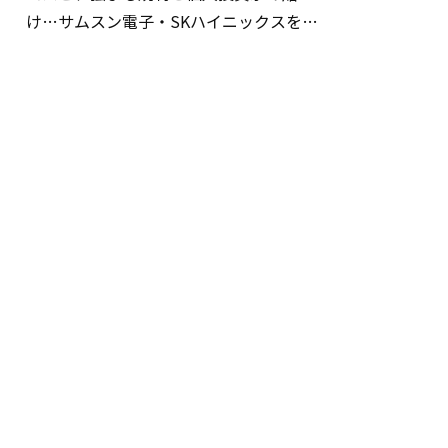
け…サムスン電子・SKハイニックスを巡
る明暗