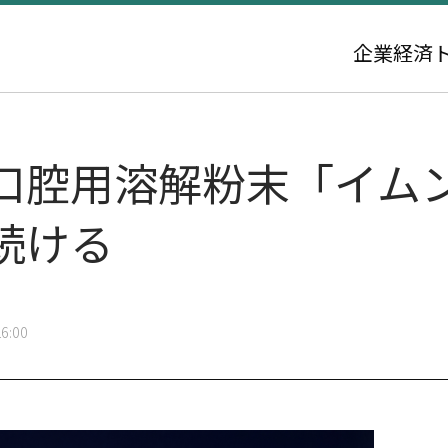
企業
経済
口腔用溶解粉末「イムン
続ける
6:00