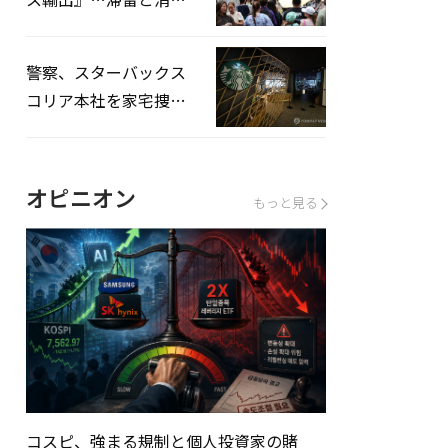
を増やしてこそ成長効
果」
警察、スターバックス
コリア本社を家宅捜
査…「タンクデー」イ
ベント巡り侮辱容疑
オピニオン
もっと見る
コスピ、強まる規制と個人投資家の賭