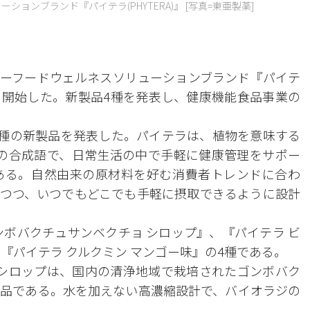
ョンブランド『パイテラ(PHYTERA)』 [写真=東亜製薬]
ーフードウェルネスソリューションブランド『パイテ
開始した。新製品4種を発表し、健康機能食品事業の
4種の新製品を発表した。パイテラは、植物を意味する
py』の合成語で、日常生活の中で手軽に健康管理をサポー
ある。自然由来の原材料を好む消費者トレンドに合わ
つつ、いつでもどこでも手軽に摂取できるように設計
ンボバクチュサンベクチョ シロップ』、『パイテラ ビ
『パイテラ クルクミン マンゴー味』の4種である。
 シロップは、国内の清浄地域で栽培されたゴンボバク
品である。水を加えない高濃縮設計で、バイオラジの