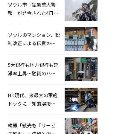
ソウル市「猛暑重大警
報」が発令された4日、
熱中症患者39人追加発
生
ソウルのマンション、税
制改正による伝貰の月
貰化加速を憂慮
5大銀行も地方銀行も延
滞率上昇…融資のハー
ドルはさらに高く
HD現代、米最大の軍艦
ドックに「知的溶接」
システムを導入へ
韓銀「観光も『サービ
ス輸出』…滞留と消費