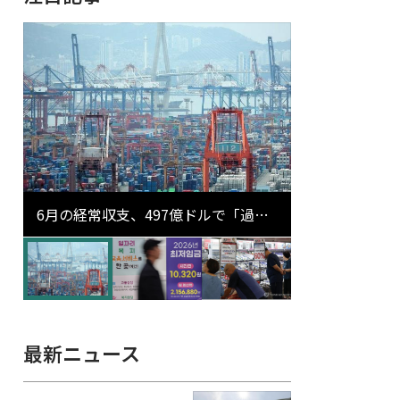
6月の経常収支、497億ドルで「過去
最大」…輸出が初の1000億ドル突破
最新ニュース