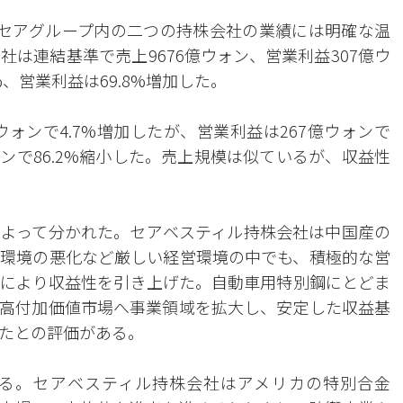
のセアグループ内の二つの持株会社の業績には明確な温
は連結基準で売上9676億ウォン、営業利益307億ウ
、営業利益は69.8%増加した。
ウォンで4.7%増加したが、営業利益は267億ウォンで
ォンで86.2%縮小した。売上規模は似ているが、収益性
よって分かれた。セアベスティル持株会社は中国産の
環境の悪化など厳しい経営環境の中でも、積極的な営
により収益性を引き上げた。自動車用特別鋼にとどま
高付加価値市場へ事業領域を拡大し、安定した収益基
たとの評価がある。
る。セアベスティル持株会社はアメリカの特別合金