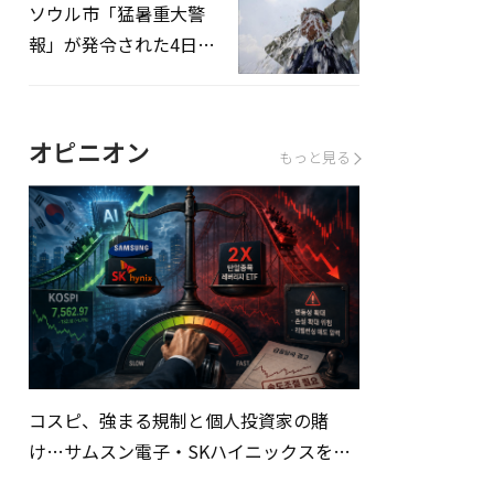
ソウル市「猛暑重大警
報」が発令された4日、
熱中症患者39人追加発
生
オピニオン
もっと見る
コスピ、強まる規制と個人投資家の賭
け…サムスン電子・SKハイニックスを巡
る明暗