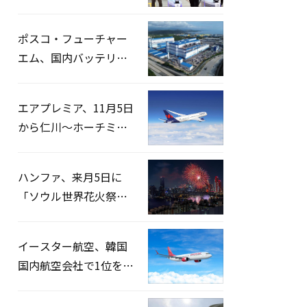
宅捜索…「投票率操
作」の資料を確保
ポスコ・フューチャー
エム、国内バッテリー
企業とLFP正極材19万ト
ンの供給契約を締結
エアプレミア、11月5日
から仁川〜ホーチミン
路線運航へ…3年2ヶ月
ぶりの再開
ハンファ、来月5日に
「ソウル世界花火祭り
2026」開催…韓・米・
英の3カ国が参加
イースター航空、韓国
国内航空会社で1位を記
録…「上半期搭乗率
93%」