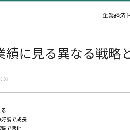
企業
経済
業績に見る異なる戦略
6:00
れる
の好調で成長
影響で悪化