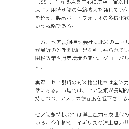
（SST）生産拠点を中心に航空宇宙素
原子力用特別鋼の供給拡大を通じて高付
を超え、製品ポートフォリオの多様化戦
いう戦略である。
一方、セア製鋼持株会社は北米のエネル
が最近の外部要因に足を引っ張られてい
関税政策や通商環境の変化、グローバル
た。
実際、セア製鋼の対米輸出比率は全体売
準にある。市場では、セア製鋼が長期的
持しつつ、アメリカ依存度を低下させる
セア製鋼持株会社は洋上風力を次世代の
いる。今年初め、イギリスの洋上風力基礎