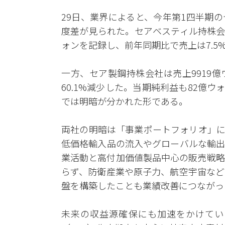
29日、業界によると、今年第1四半期
度差が見られた。セアベスティル持株会社
ォンを記録し、前年同期比で売上は7.5%
一方、セア製鋼持株会社は売上9919億
60.1%減少した。当期純利益も82億ウ
では明暗が分かれた形である。
両社の明暗は「事業ポートフォリオ」に
低価格輸入品の流入やグローバルな輸出
業活動と高付加価値製品中心の販売戦略
らず、防衛産業や原子力、航空宇宙など
盤を構築したことも業績改善につながっ
未来の収益源確保にも加速をかけてい