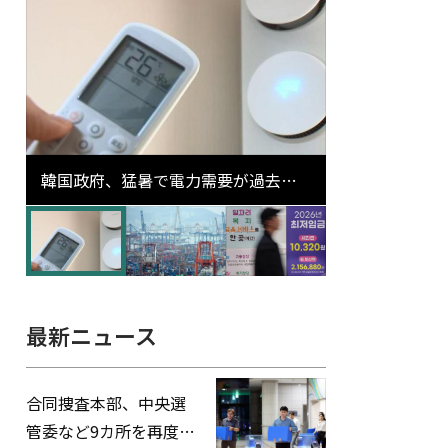
韓国政府、猛暑で電力需要が過去最
高更新の可能性に需給対応体制を点
検
最新ニュース
合同捜査本部、中央選
管委など9カ所を再度家