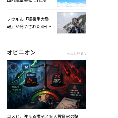
録…「上半期搭乗率
93%」
ソウル市「猛暑重大警
報」が発令された4日、
熱中症患者39人追加発
生
オピニオン
もっと見る
コスピ、強まる規制と個人投資家の賭