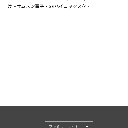
け…サムスン電子・SKハイニックスを巡
る明暗
ファミリーサイト