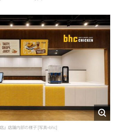
』店舗内部の様子 [写真=bhc]