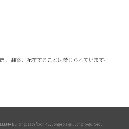
。
信 、翻案、配布することは禁じられています。
EEMA Building, 11th floor, 42, Jong-ro 1-gil, Jongno-gu, Seoul