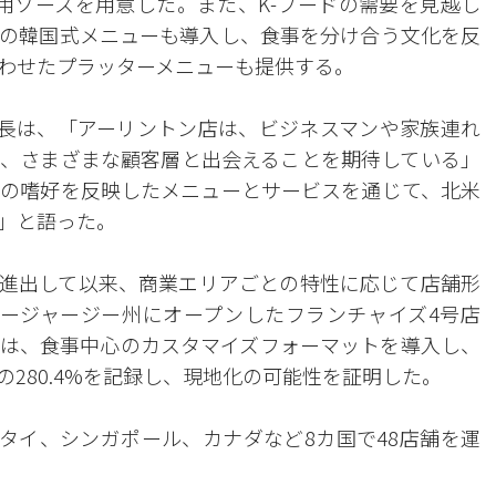
用ソースを用意した。また、K-フードの需要を見越し
の韓国式メニューも導入し、食事を分け合う文化を反
わせたプラッターメニューも提供する。
社長は、「アーリントン店は、ビジネスマンや家族連れ
、さまざまな顧客層と出会えることを期待している」
の嗜好を反映したメニューとサービスを通じて、北米
」と語った。
に初進出して以来、商業エリアごとの特性に応じて店舗形
ージャージー州にオープンしたフランチャイズ4号店
は、食事中心のカスタマイズフォーマットを導入し、
280.4%を記録し、現地化の可能性を証明した。
、タイ、シンガポール、カナダなど8カ国で48店舗を運