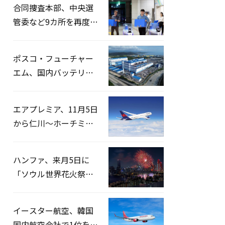
合同捜査本部、中央選
管委など9カ所を再度家
宅捜索…「投票率操
作」の資料を確保
ポスコ・フューチャー
エム、国内バッテリー
企業とLFP正極材19万ト
ンの供給契約を締結
エアプレミア、11月5日
から仁川〜ホーチミン
路線運航へ…3年2ヶ月
ぶりの再開
ハンファ、来月5日に
「ソウル世界花火祭り
2026」開催…韓・米・
英の3カ国が参加
イースター航空、韓国
国内航空会社で1位を記