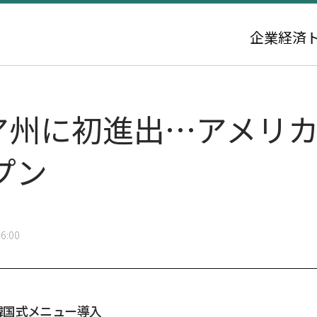
企業
経済
ニア州に初進出…アメリ
プン
6:00
韓国式メニュー導入