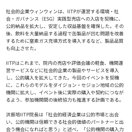
社会的企業ウィンウィンは、IITPが運営する環境・社
会・ガバナンス（ESG）実践型売店への入店を契機に、
公的納品を拡大し、安定した収益基盤を確保した。その
後、飲料を大量納品する過程で缶製品が凹む問題を改善
するために窒素ガス充填方式を導入するなど、製品品質
も向上させた。
IITPはこれまで、院内の売店や評価会議の軽食、機関運
営サービスなどに社会的企業の製品やサービスを導入
し、公的購入を拡大してきた。今回のイベントを契機
に、これらのモデルをダイジョン・セジョン地域の公的
機関に拡大し、イベント後に実際の購入や契約につなが
るよう、参加機関間の後続協力も推進する計画である。
洪振培IITP院長は「社会的経済企業は公的市場と出会
い、公的機関は信頼できる社会的価値のパートナーと出
会う機会になればと思う」と述べ、「公的機関の購入力