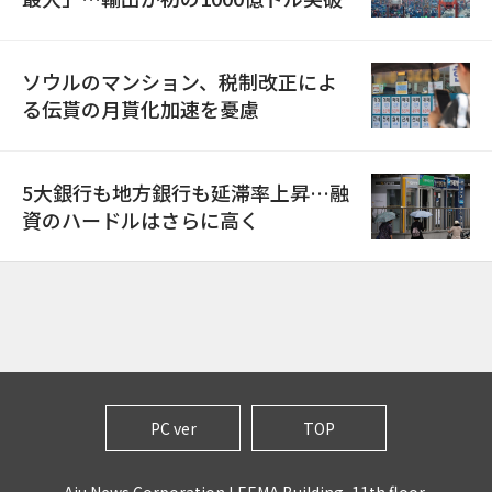
ソウルのマンション、税制改正によ
る伝貰の月貰化加速を憂慮
5大銀行も地方銀行も延滞率上昇…融
資のハードルはさらに高く
PC ver
TOP
Aju News Corporation LEEMA Building, 11th floor,