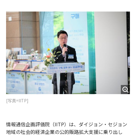
e
t
m
m
b
t
o
i
o
e
u
n
o
r
t
k
[写真=IITP]
情報通信企画評価院（IITP）は、ダイジョン・セジョン
地域の社会的経済企業の公的販路拡大支援に乗り出し