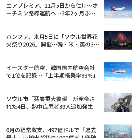
エアプレミア、11月5日から仁川〜ホ
ーチミン路線運航へ…3年2ヶ月ぶり
の再開
ハンファ、来月5日に「ソウル世界花
火祭り2026」開催…韓・米・英の3カ
国が参加
イースター航空、韓国国内航空会社
で1位を記録…「上半期搭乗率93%」
ソウル市「猛暑重大警報」が発令さ
れた4日、熱中症患者39人追加発生
6月の経常収支、497億ドルで「過去
最大」…輸出が初の1000億ドル突破