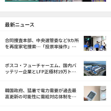
最新ニュース
合同捜査本部、中央選管委など9カ所
を再度家宅捜索…「投票率操作」の
資料を確保
ポスコ・フューチャーエム、国内バ
ッテリー企業とLFP正極材19万トン
の供給契約を締結
韓国政府、猛暑で電力需要が過去最
高更新の可能性に需給対応体制を点
検