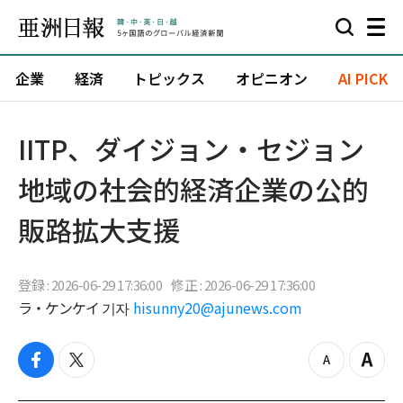
企業
経済
トピックス
オピニオン
AI PICK
IITP、ダイジョン・セジョン
地域の社会的経済企業の公的
販路拡大支援
登録 : 2026-06-29 17:36:00
修正 : 2026-06-29 17:36:00
ラ・ケンケイ 기자
hisunny20@ajunews.com
f
t
z
Z
a
w
o
o
c
i
o
o