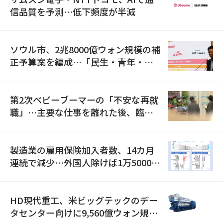
信品質を予測…低下頻度が半減
ソウル市、2兆8000億ウォン規模の補
正予算案を編成…「民生・青年・安
全」に8100億ウォンを集中投資
第2次ベビーブーマーの「不安な再就
職」…主要な仕事を離れた後、臨時
職が2倍近くに急増
製造業の雇用保険加入者数、14カ月
連続で減少…外国人除けば1万5000人
減
HD現代重工、米ビッグテックのデー
タセンター向けに9,560億ウォン規模