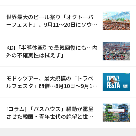
の発電設備を受注…「過去最大」
世界最大のビール祭り「オクトーバ
ーフェスト」、9月11〜20日にソウル
で開催
KDI「半導体牽引で景気回復にも…内
外の不確実性は拭えず」
モドゥツアー、最大規模の「トラベ
ルフェスタ」開催…8月10日～9月11
日
[コラム] 「バスハウス」騒動が露呈
させた韓国・青年世代の絶望と世代
間格差