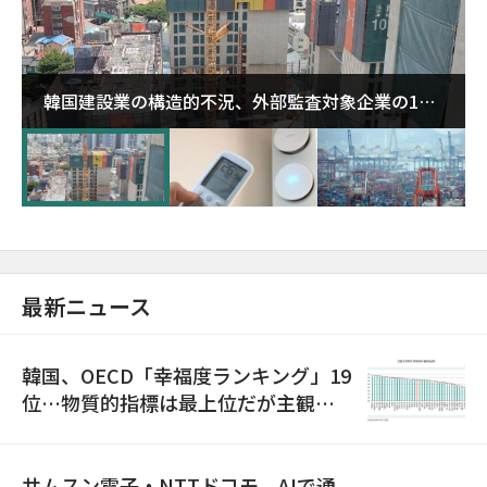
韓国建設業の構造的不況、外部監査対象企業の1割
超が「ゾンビ企業」に…5年で2.8倍増
最新ニュース
韓国、OECD「幸福度ランキング」19
位…物質的指標は最上位だが主観的
満足度は最下位
サムスン電子・NTTドコモ、AIで通