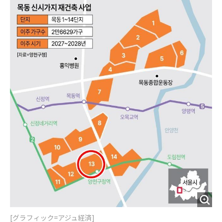
o
e
u
n
o
r
t
k
[グラフィック=アジュ経済]