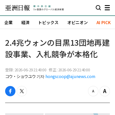
企業
経済
トピックス
オピニオン
AI PICK
2.4兆ウォンの目黒13団地再建
設事業、入札競争が本格化
登録 : 2026-06-29 21:40:00
修正 : 2026-06-29 21:40:00
コウ・ショウユウ 기자
hongscoop@ajunews.com
f
t
z
Z
a
w
o
o
c
i
o
o
e
t
m
m
b
t
o
i