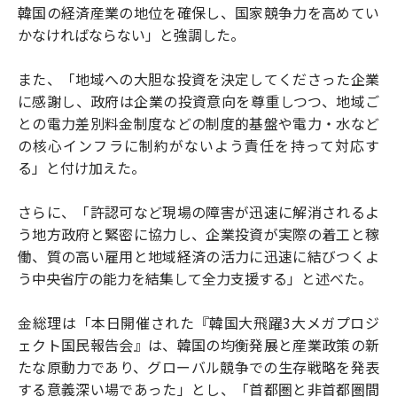
韓国の経済産業の地位を確保し、国家競争力を高めてい
かなければならない」と強調した。
また、「地域への大胆な投資を決定してくださった企業
に感謝し、政府は企業の投資意向を尊重しつつ、地域ご
との電力差別料金制度などの制度的基盤や電力・水など
の核心インフラに制約がないよう責任を持って対応す
る」と付け加えた。
さらに、「許認可など現場の障害が迅速に解消されるよ
う地方政府と緊密に協力し、企業投資が実際の着工と稼
働、質の高い雇用と地域経済の活力に迅速に結びつくよ
う中央省庁の能力を結集して全力支援する」と述べた。
金総理は「本日開催された『韓国大飛躍3大メガプロジ
ェクト国民報告会』は、韓国の均衡発展と産業政策の新
たな原動力であり、グローバル競争での生存戦略を発表
する意義深い場であった」とし、「首都圏と非首都圏間