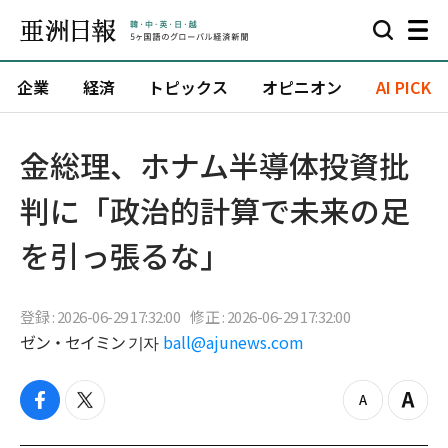
企業
経済
トピックス
オピニオン
AI PICK
金総理、ホナム半導体投資批
判に「政治的計算で未来の足
を引っ張るな」
登録 : 2026-06-29 17:32:00
修正 : 2026-06-29 17:32:00
ゼン・セイミン 기자
ball@ajunews.com
f
t
z
Z
a
w
o
o
c
i
o
o