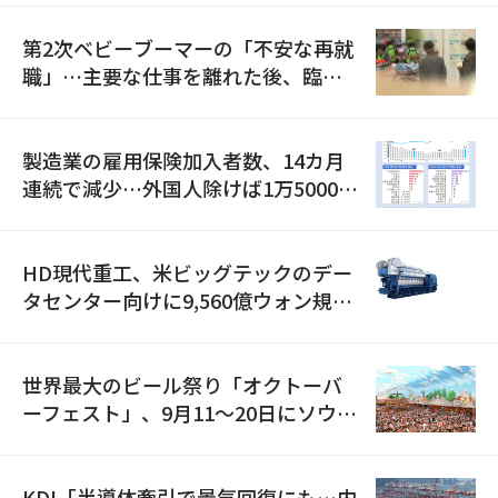
第2次ベビーブーマーの「不安な再就
職」…主要な仕事を離れた後、臨時
職が2倍近くに急増
製造業の雇用保険加入者数、14カ月
連続で減少…外国人除けば1万5000人
減
HD現代重工、米ビッグテックのデー
タセンター向けに9,560億ウォン規模
の発電設備を受注…「過去最大」
世界最大のビール祭り「オクトーバ
ーフェスト」、9月11〜20日にソウル
で開催
KDI「半導体牽引で景気回復にも…内