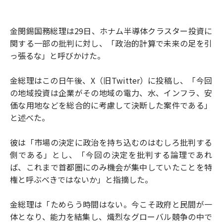
金閔錫国務総理は29日、ホナム半導体クラスター投資に
関する一部の批判に対し、「政治的計算で未来の足を引
っ張るな」と呼びかけた。
金総理はこの日午後、X（旧Twitter）に投稿し、「今回
の地域投資は企業がその地域の電力、水、インフラ、安
価な用地などを総合的に考慮して決断した案件である」
と述べた。
彼は「市場の決定に政治を持ち込むのはむしろ批判する
側である」とし、「今回の決定を批判する論理であれ
ば、これまで首都圏にのみ機会が集中していたことを特
権と呼ぶべきではないか」と指摘した。
金総理は「ためらう時間はない。今こそ政府と民間が一
体となり、能力を結集し、熾烈なグローバル競争の中で