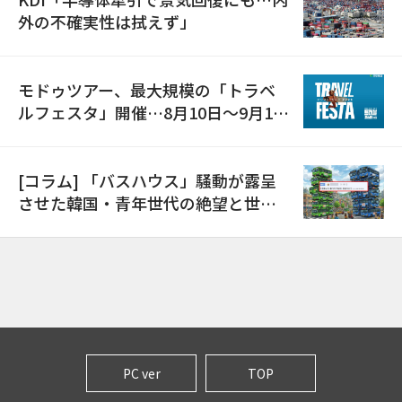
外の不確実性は拭えず」
モドゥツアー、最大規模の「トラベ
ルフェスタ」開催…8月10日～9月11
日
[コラム] 「バスハウス」騒動が露呈
させた韓国・青年世代の絶望と世代
間格差
PC ver
TOP