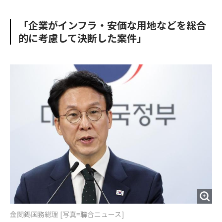
e
t
m
m
b
t
o
i
「企業がインフラ・安価な用地などを総合
o
e
u
n
的に考慮して決断した案件」
o
r
t
k
金閔錫国務総理 [写真=聯合ニュース]