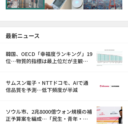
最新ニュース
韓国、OECD「幸福度ランキング」19
位…物質的指標は最上位だが主観的
満足度は最下位
サムスン電子・NTTドコモ、AIで通
信品質を予測…低下頻度が半減
ソウル市、2兆8000億ウォン規模の補
正予算案を編成…「民生・青年・安
全」に8100億ウォンを集中投資