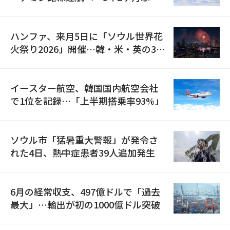
の再開
ハンファ、来月5日に「ソウル世界花
火祭り2026」開催…韓・米・英の3カ
国が参加
イースター航空、韓国国内航空会社
で1位を記録…「上半期搭乗率93%」
ソウル市「猛暑重大警報」が発令さ
れた4日、熱中症患者39人追加発生
6月の経常収支、497億ドルで「過去
最大」…輸出が初の1000億ドル突破