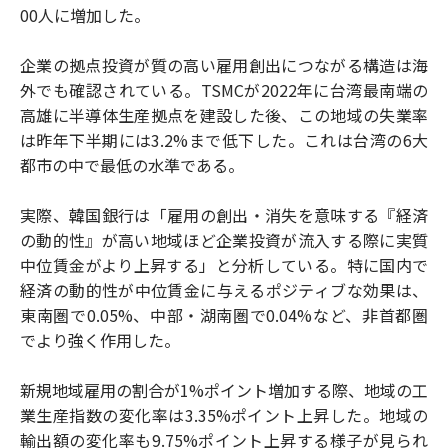
00人に増加した。
企業の拠点投資が質の高い雇用創出につながる構造は海
外でも確認されている。TSMCが2022年に台湾最南端の
高雄に半導体生産拠点を建設した後、この地域の失業率
は昨年下半期には3.2%まで低下した。これは台湾の6大
都市の中で最低の水準である。
実際、韓国銀行は「雇用の創出・消失を意味する『経済
の動的性』が高い地域ほど企業投資が流入する際に実質
中位賃金がより上昇する」と分析している。特に国内で
経済の動的性が中位賃金に与えるポジティブな効果は、
東南圏で0.05%、中部・湖南圏で0.04%など、非首都圏
でより強く作用した。
新規地域雇用の割合が1%ポイント増加する際、地域の工
業生産指数の変化率は3.35%ポイント上昇した。地域の
輸出額の変化率も9.75%ポイント上昇する様子が見られ