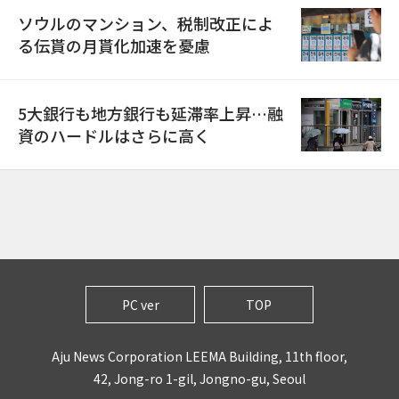
ソウルのマンション、税制改正によ
る伝貰の月貰化加速を憂慮
5大銀行も地方銀行も延滞率上昇…融
資のハードルはさらに高く
PC ver
TOP
Aju News Corporation LEEMA Building, 11th floor,
42, Jong-ro 1-gil, Jongno-gu, Seoul