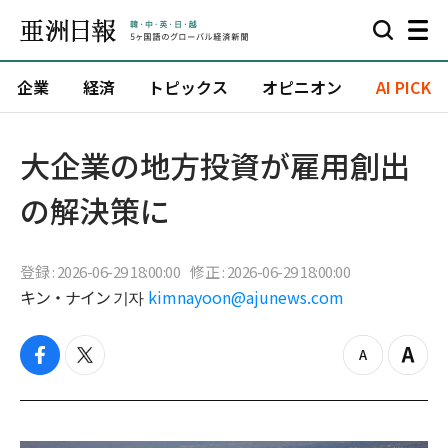
企業
経済
トピックス
オピニオン
AI PICK
大企業の地方投資が雇用創出
の解決策に
登録 : 2026-06-29 18:00:00
修正 : 2026-06-29 18:00:00
キン・ナイン 기자
kimnayoon@ajunews.com
f
t
z
Z
a
w
o
o
c
i
o
o
e
t
m
m
b
t
o
i