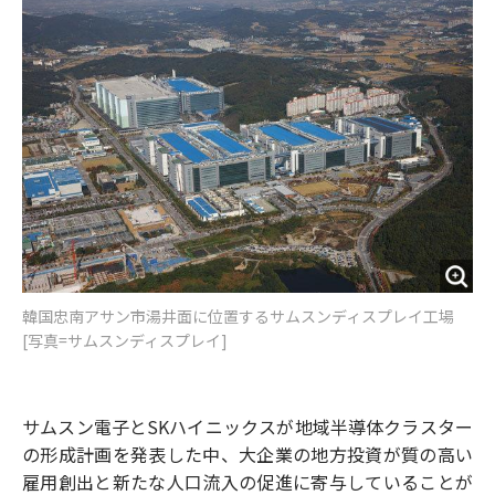
o
e
u
n
o
r
t
k
韓国忠南アサン市湯井面に位置するサムスンディスプレイ工場
[写真=サムスンディスプレイ]
サムスン電子とSKハイニックスが地域半導体クラスター
の形成計画を発表した中、大企業の地方投資が質の高い
雇用創出と新たな人口流入の促進に寄与していることが