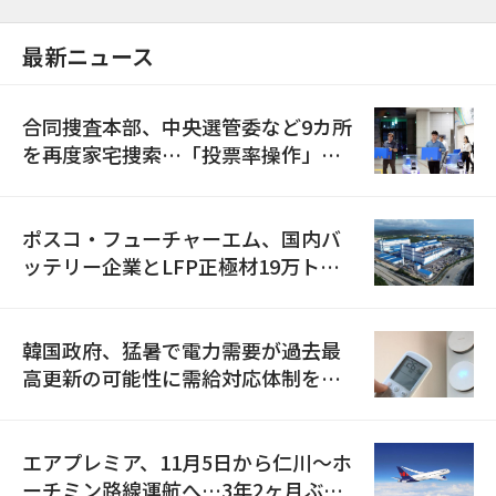
最新ニュース
合同捜査本部、中央選管委など9カ所
を再度家宅捜索…「投票率操作」の
資料を確保
ポスコ・フューチャーエム、国内バ
ッテリー企業とLFP正極材19万トン
の供給契約を締結
韓国政府、猛暑で電力需要が過去最
高更新の可能性に需給対応体制を点
検
エアプレミア、11月5日から仁川〜ホ
ーチミン路線運航へ…3年2ヶ月ぶり