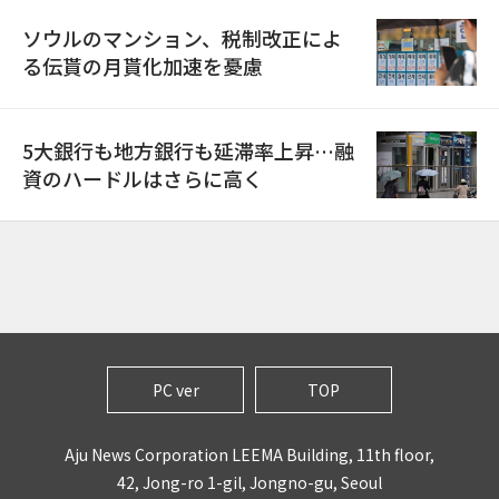
ソウルのマンション、税制改正によ
る伝貰の月貰化加速を憂慮
5大銀行も地方銀行も延滞率上昇…融
資のハードルはさらに高く
PC ver
TOP
Aju News Corporation LEEMA Building, 11th floor,
42, Jong-ro 1-gil, Jongno-gu, Seoul