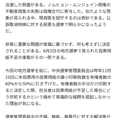
当選した側面がある。ノムヒョン・ムンジェイン政権の
不動産政策の失敗は政権交代に寄与した。似たような現
象が見られる中、現政策を固守するのは奇妙である。公
訴取消特検に対する民意も選挙で明らかになったよう
だ。
非常に重要な問題が常識に基づかず、何も考えずに決定
されることがある。6月3日の地方選挙で見られた投票用
紙不足の事態がその一例である。
今回の地方選挙を前に、中央選挙管理委員会は昨年12月
10日に本投票用の投票用紙の最小印刷枚数を有権者数の
60%から50%に引き下げた。有権者数の半分だけ印刷す
ると決定した際、担当者は投票用紙が不足した場合にど
う対処するかという極めて常識的な疑問を提起しなかっ
た理由が気になる。
選挙管理委員会の不備、無能、無責任に対する解決策が