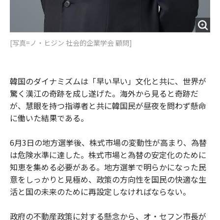
[写真=ノ・ヒジン 社会的企業学会 顧問]
韓国のダイナミズムは「早い早い」文化と共に、世界が
驚く漢江の奇跡を成し遂げた。海外から見ると奇跡だ
が、慧眼を持つ指導者と共に韓国民が昼夜を問わず懸命
に働いた結果である。
6月3日の地方選挙後、株式市場の変動性が高まり、為替
は危険水準に達した。株式市場と為替の安定化のために
知恵を集める必要がある。地方選挙で明らかになった民
意をしっかりと見極め、政策の方向性を国民の快適な生
活と国の未来のために再設定しなければならない。
政府の不動産政策に対する懸念から、オ・セフン市長が