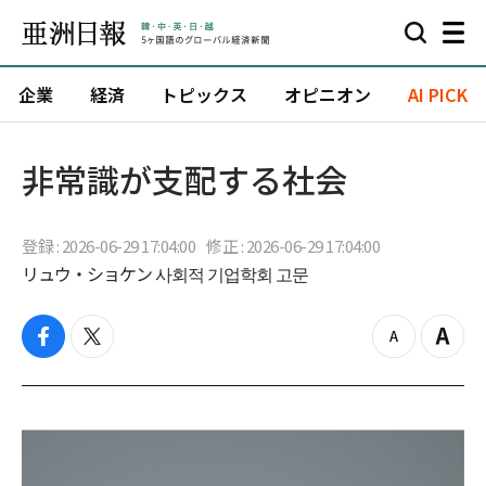
企業
経済
トピックス
オピニオン
AI PICK
非常識が支配する社会
登録 : 2026-06-29 17:04:00
修正 : 2026-06-29 17:04:00
リュウ・ショケン 사회적 기업학회 고문
f
t
z
Z
a
w
o
o
c
i
o
o
e
t
m
m
b
t
o
i
o
e
u
n
o
r
t