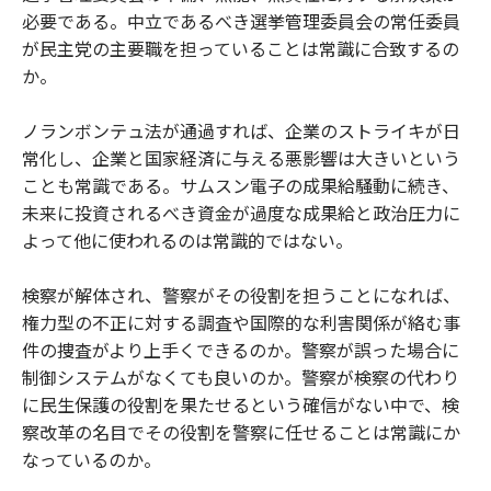
必要である。中立であるべき選挙管理委員会の常任委員
が民主党の主要職を担っていることは常識に合致するの
か。
ノランボンテュ法が通過すれば、企業のストライキが日
常化し、企業と国家経済に与える悪影響は大きいという
ことも常識である。サムスン電子の成果給騒動に続き、
未来に投資されるべき資金が過度な成果給と政治圧力に
よって他に使われるのは常識的ではない。
検察が解体され、警察がその役割を担うことになれば、
権力型の不正に対する調査や国際的な利害関係が絡む事
件の捜査がより上手くできるのか。警察が誤った場合に
制御システムがなくても良いのか。警察が検察の代わり
に民生保護の役割を果たせるという確信がない中で、検
察改革の名目でその役割を警察に任せることは常識にか
なっているのか。