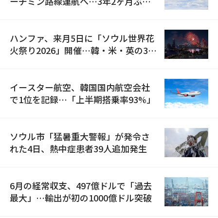
ーチミン路線運航へ…3年2ヶ月ぶり
の再開
ハンファ、来月5日に「ソウル世界花
火祭り2026」開催…韓・米・英の3カ
国が参加
イースター航空、韓国国内航空会社
で1位を記録…「上半期搭乗率93%」
ソウル市「猛暑重大警報」が発令さ
れた4日、熱中症患者39人追加発生
6月の経常収支、497億ドルで「過去
最大」…輸出が初の1000億ドル突破