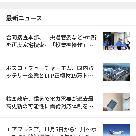
最新ニュース
合同捜査本部、中央選管委など9カ所
を再度家宅捜索…「投票率操作」の
資料を確保
ポスコ・フューチャーエム、国内バ
ッテリー企業とLFP正極材19万トン
の供給契約を締結
韓国政府、猛暑で電力需要が過去最
高更新の可能性に需給対応体制を点
検
エアプレミア、11月5日から仁川〜ホ