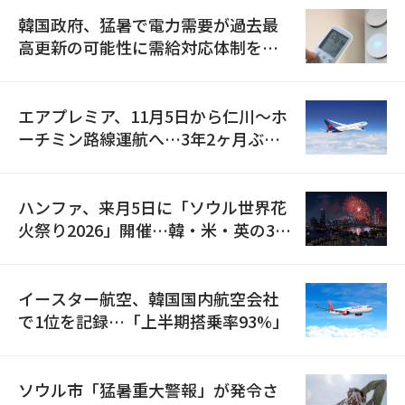
韓国政府、猛暑で電力需要が過去最
高更新の可能性に需給対応体制を点
検
エアプレミア、11月5日から仁川〜ホ
ーチミン路線運航へ…3年2ヶ月ぶり
の再開
ハンファ、来月5日に「ソウル世界花
火祭り2026」開催…韓・米・英の3カ
国が参加
イースター航空、韓国国内航空会社
で1位を記録…「上半期搭乗率93%」
ソウル市「猛暑重大警報」が発令さ