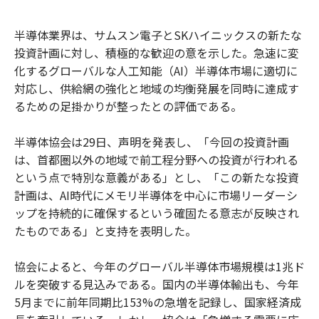
半導体業界は、サムスン電子とSKハイニックスの新たな
投資計画に対し、積極的な歓迎の意を示した。急速に変
化するグローバルな人工知能（AI）半導体市場に適切に
対応し、供給網の強化と地域の均衡発展を同時に達成す
るための足掛かりが整ったとの評価である。
半導体協会は29日、声明を発表し、「今回の投資計画
は、首都圏以外の地域で前工程分野への投資が行われる
という点で特別な意義がある」とし、「この新たな投資
計画は、AI時代にメモリ半導体を中心に市場リーダーシ
ップを持続的に確保するという確固たる意志が反映され
たものである」と支持を表明した。
協会によると、今年のグローバル半導体市場規模は1兆ド
ルを突破する見込みである。国内の半導体輸出も、今年
5月までに前年同期比153%の急増を記録し、国家経済成