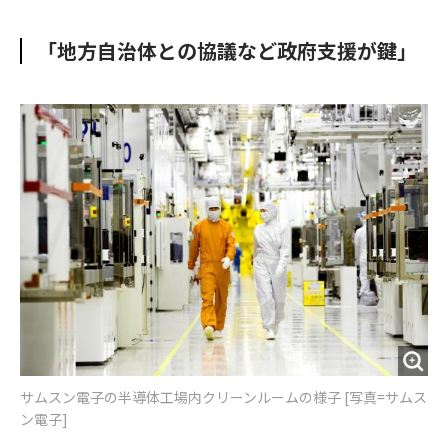
e
t
m
m
b
t
o
i
「地方自治体との協議など政府支援が鍵」
o
e
u
n
o
r
t
k
サムスン電子の半導体工場内クリーンルームの様子 [写真=サムス
ン電子]