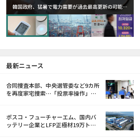
韓国政府、猛暑で電力需要が過去最高更新の可能性
に需給対応体制を点検
最新ニュース
合同捜査本部、中央選管委など9カ所
を再度家宅捜索…「投票率操作」の
資料を確保
ポスコ・フューチャーエム、国内バ
ッテリー企業とLFP正極材19万トン
の供給契約を締結