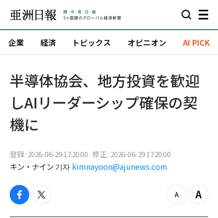
企業
経済
トピックス
オピニオン
AI PICK
半導体協会、地方投資を歓迎
しAIリーダーシップ確保の契
機に
登録 : 2026-06-29 17:20:00
修正 : 2026-06-29 17:20:00
キン・ナイン 기자
kimnayoon@ajunews.com
f
t
z
Z
a
w
o
o
c
i
o
o