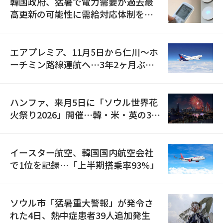
韓国政府、猛暑で電力需要が過去最
高更新の可能性に需給対応体制を点
検
エアプレミア、11月5日から仁川〜ホ
ーチミン路線運航へ…3年2ヶ月ぶり
の再開
ハンファ、来月5日に「ソウル世界花
火祭り2026」開催…韓・米・英の3カ
国が参加
イースター航空、韓国国内航空会社
で1位を記録…「上半期搭乗率93%」
ソウル市「猛暑重大警報」が発令さ
れた4日、熱中症患者39人追加発生