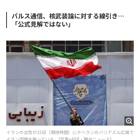
e
t
m
m
b
t
o
i
パルス通信、核武装論に対する線引き…
o
e
u
n
「公式見解ではない」
o
r
t
k
イランの女性が15日（現地時間）にテヘランのバリアスル広場で
イラン国旗を振っている。[写真=AFP・聯合ニュース]