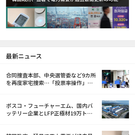
に需給対応体制を点検
最新ニュース
合同捜査本部、中央選管委など9カ所
を再度家宅捜索…「投票率操作」の
資料を確保
ポスコ・フューチャーエム、国内バ
ッテリー企業とLFP正極材19万トン
の供給契約を締結