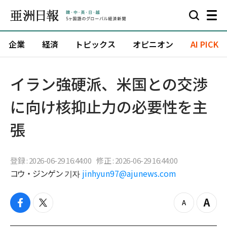
企業
経済
トピックス
オピニオン
AI PICK
イラン強硬派、米国との交渉
に向け核抑止力の必要性を主
張
登録 : 2026-06-29 16:44:00
修正 : 2026-06-29 16:44:00
コウ・ジンゲン 기자
jinhyun97@ajunews.com
f
t
z
Z
a
w
o
o
c
i
o
o