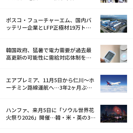
資料を確保
ポスコ・フューチャーエム、国内バ
ッテリー企業とLFP正極材19万トン
の供給契約を締結
韓国政府、猛暑で電力需要が過去最
高更新の可能性に需給対応体制を点
検
エアプレミア、11月5日から仁川〜ホ
ーチミン路線運航へ…3年2ヶ月ぶり
の再開
ハンファ、来月5日に「ソウル世界花
火祭り2026」開催…韓・米・英の3カ
国が参加