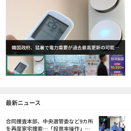
韓国政府、猛暑で電力需要が過去最高更新の可能性
に需給対応体制を点検
最新ニュース
合同捜査本部、中央選管委など9カ所
を再度家宅捜索…「投票率操作」の