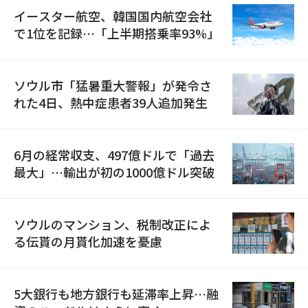
イースター航空、韓国国内航空会社
で1位を記録…「上半期搭乗率93%」
ソウル市「猛暑重大警報」が発令さ
れた4日、熱中症患者39人追加発生
6月の経常収支、497億ドルで「過去
最大」…輸出が初の1000億ドル突破
ソウルのマンション、税制改正によ
る伝貰の月貰化加速を憂慮
5大銀行も地方銀行も延滞率上昇…融