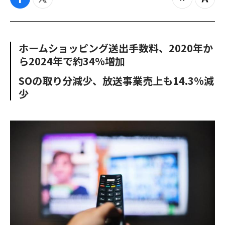
f
t
z
Z
a
w
o
o
c
i
o
o
e
t
m
m
b
t
o
i
ホームショッピング送出手数料、2020年か
o
e
u
n
ら2024年で約34%増加
o
r
t
k
SOの取り分減少、放送事業売上も14.3%減
少