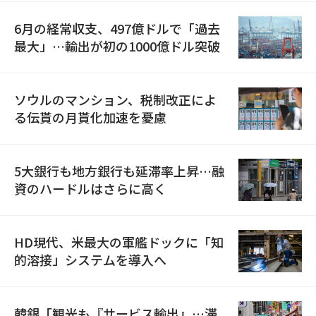
6月の経常収支、497億ドルで「過去
最大」…輸出が初の1000億ドル突破
ソウルのマンション、税制改正によ
る伝貰の月貰化加速を憂慮
5大銀行も地方銀行も延滞率上昇…融
資のハードルはさらに高く
HD現代、米最大の軍艦ドックに「知
的溶接」システムを導入へ
韓銀「観光も『サービス輸出』…滞