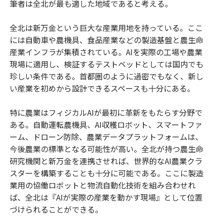
筆者は全北が最も適した地域であると考える。
全北は新万金という巨大な産業用地を持っている。ここ
には自動車や農機具、食品産業などの製造基盤と農生命
産業インフラが集積されている。AIを実際の工場や農業
現場に適用し、検証するテストベッドとしては国内でも
珍しい条件である。首都圏のように過密でもなく、新し
い産業を初めから設計できるスペースも十分にある。
特に農業はフィジカルAIが最初に革新をもたらす分野で
ある。自動運転農機具、AI収穫ロボット、スマートファ
ーム、ドローン防除、農業データプラットフォームは、
今後農業の標準となる可能性が高い。全北が持つ農生命
研究機関と新万金を連携させれば、世界的なAI農業クラ
スターを構築することも十分に可能である。ここに製造
業用の協働ロボットと物流自動化技術を組み合わせれ
ば、全北は『AIが実際の産業を動かす現場』として位置
づけられることができる。