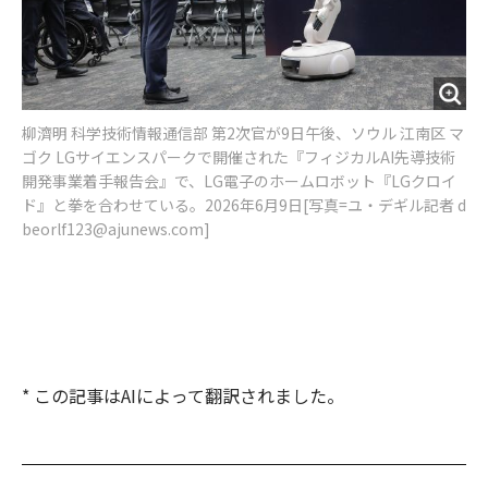
柳濟明 科学技術情報通信部 第2次官が9日午後、ソウル 江南区 マ
ゴク LGサイエンスパークで開催された『フィジカルAI先導技術
開発事業着手報告会』で、LG電子のホームロボット『LGクロイ
ド』と拳を合わせている。2026年6月9日[写真=ユ・デギル記者 d
beorlf123@ajunews.com]
* この記事はAIによって翻訳されました。