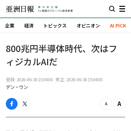
企業
経済
トピックス
オピニオン
AI PICK
800兆円半導体時代、次はフ
ィジカルAIだ
登録 : 2026-06-30 15:04:00
修正 : 2026-06-30 15:04:00
デン・ウン
f
t
z
Z
a
w
o
o
c
i
o
o
e
t
m
m
b
t
o
i