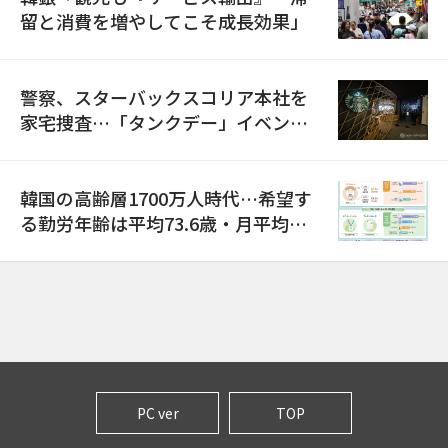
留と消費を増やしてこそ成長効果」
警察、スターバックスコリア本社を
家宅捜査…「タンクデー」イベント
巡り侮辱容疑
韓国の高齢層1700万人時代…希望す
る勤労年齢は平均73.6歳・月平均賃
金は300万ウォン以上
PC ver
TOP