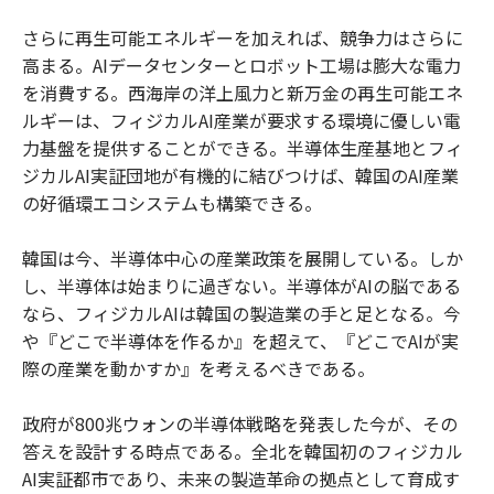
さらに再生可能エネルギーを加えれば、競争力はさらに
高まる。AIデータセンターとロボット工場は膨大な電力
を消費する。西海岸の洋上風力と新万金の再生可能エネ
ルギーは、フィジカルAI産業が要求する環境に優しい電
力基盤を提供することができる。半導体生産基地とフィ
ジカルAI実証団地が有機的に結びつけば、韓国のAI産業
の好循環エコシステムも構築できる。
韓国は今、半導体中心の産業政策を展開している。しか
し、半導体は始まりに過ぎない。半導体がAIの脳である
なら、フィジカルAIは韓国の製造業の手と足となる。今
や『どこで半導体を作るか』を超えて、『どこでAIが実
際の産業を動かすか』を考えるべきである。
政府が800兆ウォンの半導体戦略を発表した今が、その
答えを設計する時点である。全北を韓国初のフィジカル
AI実証都市であり、未来の製造革命の拠点として育成す