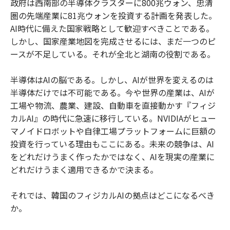
政府は西南部の半導体クラスターに800兆ウォン、忠清
o
e
u
n
圏の先端産業に81兆ウォンを投資する計画を発表した。
o
r
t
k
AI時代に備えた国家戦略として歓迎すべきことである。
しかし、国家産業地図を完成させるには、まだ一つのピ
ースが不足している。それが全北と湖南の役割である。
半導体はAIの脳である。しかし、AIが世界を変えるのは
半導体だけでは不可能である。今や世界の産業は、AIが
工場や物流、農業、建設、自動車を直接動かす『フィジ
カルAI』の時代に急速に移行している。NVIDIAがヒュー
マノイドロボットや自律工場プラットフォームに巨額の
投資を行っている理由もここにある。未来の競争は、AI
をどれだけうまく作ったかではなく、AIを現実の産業に
どれだけうまく適用できるかで決まる。
それでは、韓国のフィジカルAIの拠点はどこになるべき
か。