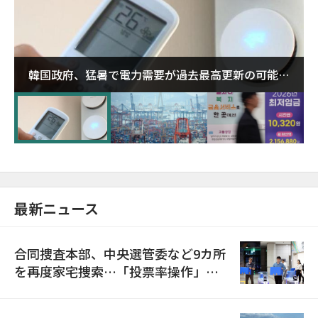
韓国政府、猛暑で電力需要が過去最高更新の可能性
に需給対応体制を点検
最新ニュース
合同捜査本部、中央選管委など9カ所
を再度家宅捜索…「投票率操作」の
資料を確保