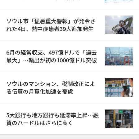
ソウル市「猛暑重大警報」が発令さ
れた4日、熱中症患者39人追加発生
6月の経常収支、497億ドルで「過去
最大」…輸出が初の1000億ドル突破
ソウルのマンション、税制改正によ
る伝貰の月貰化加速を憂慮
5大銀行も地方銀行も延滞率上昇…融
資のハードルはさらに高く