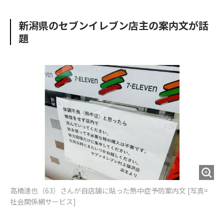
e
t
m
m
b
t
o
i
新潟県のセブンイレブン店主の案内文が話
o
e
u
n
題
o
r
t
k
高橋達也（63）さんが自店舗に貼った熱中症予防案内文 [写真=
社会関係網サービス]