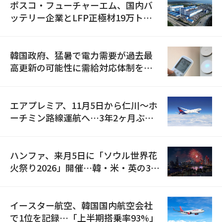
ポスコ・フューチャーエム、国内バ
ッテリー企業とLFP正極材19万トン
の供給契約を締結
韓国政府、猛暑で電力需要が過去最
高更新の可能性に需給対応体制を点
検
エアプレミア、11月5日から仁川〜ホ
ーチミン路線運航へ…3年2ヶ月ぶり
の再開
ハンファ、来月5日に「ソウル世界花
火祭り2026」開催…韓・米・英の3カ
国が参加
イースター航空、韓国国内航空会社
で1位を記録…「上半期搭乗率93%」