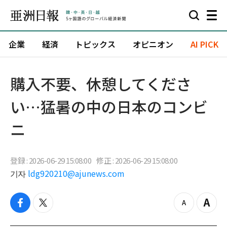
企業
経済
トピックス
オピニオン
AI PICK
購入不要、休憩してくださ
い…猛暑の中の日本のコンビ
ニ
登録 : 2026-06-29 15:08:00
修正 : 2026-06-29 15:08:00
기자
ldg920210@ajunews.com
f
t
z
Z
a
w
o
o
c
i
o
o