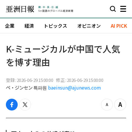
企業
経済
トピックス
オピニオン
AI PICK
K-ミュージカルが中国で人気
を博す理由
登録 : 2026-06-29 15:00:00
修正 : 2026-06-29 15:00:00
ペ・ジンセン 특파원
baeinsun@ajunews.com
f
t
z
Z
a
w
o
o
c
i
o
o
e
t
m
m
b
t
o
i