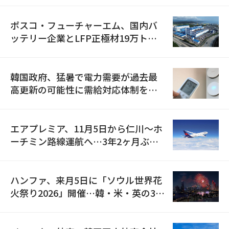
ポスコ・フューチャーエム、国内バ
ッテリー企業とLFP正極材19万トン
の供給契約を締結
韓国政府、猛暑で電力需要が過去最
高更新の可能性に需給対応体制を点
検
エアプレミア、11月5日から仁川〜ホ
ーチミン路線運航へ…3年2ヶ月ぶり
の再開
ハンファ、来月5日に「ソウル世界花
火祭り2026」開催…韓・米・英の3カ
国が参加