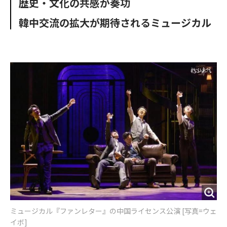
歴史・文化の共感が奏功
o
e
u
n
o
r
t
韓中交流の拡大が期待されるミュージカル
k
ミュージカル『ファンレター』の中国ライセンス公演 [写真=ウェ
イボ]