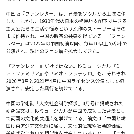
中国版『ファンレター』は、背景をソウルから上海に移
した。しかし、1930年代の日本の植民地支配下で生きる
主人公たちの生活や悩みという原作のストーリーはその
まま維持され、中国の観客の共感を得ている。『ファン
レター』は2022年の中国初演以降、毎年10以上の都市で
公演され、現地のファン層を拡大してきた。
『ファンレター』だけではない。K-ミュージカル『ミ
ア・ファミリア』や『ミオ・フラテッロ』も、それぞれ
2020年8月と2021年4月に中国ライセンス公演として初
演され、安定した興行を続けている。
中国の学術誌『人文社会科学探求』4月号に掲載された
研究論文は、K-ミュージカルが中国で成功した背景とし
て両国の文化的共通点を挙げている。論文は「中国と韓
国は東アジア文化圏に属し、文化的伝統や社会的価値、
美的感覚において類似性を共有している」とし、「これ