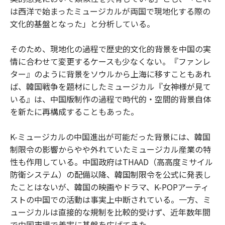
は西洋で始まったミュージカルが両国で現地化する際の
文化的基盤となった」と分析している。
そのため、現地化の過程で歴史的文化的背景を中国の実
情に合わせて変更するケースも少なくない。『ファンレ
ター』のように背景をソウルから上海に移すこともあれ
ば、韓国戦争を題材にしたミュージカル『女神様が見て
いる』は、中国版制作の過程で時代的・空間的背景自体
を新たに再構成することもあった。
K-ミュージカルの中国進出が可能だった背景には、韓国
制限令の影響からやや外れていたミュージカル産業の特
性も作用している。中国政府はTHAAD（高高度ミサイル
防衛システム）の配備以降、韓国制限令を公式に発表し
たことはないが、韓国の映画やドラマ、K-POPアーティ
ストの中国での活動は事実上中断されている。一方、ミ
ュージカルは直接的な規制を比較的受けず、近年数年間
で中国市場で着実に基盤を広げてきた。