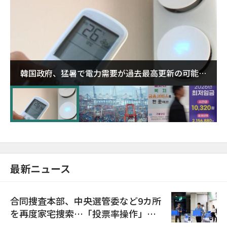
韓国政府、猛暑で電力需要が過去最高更新の可能性
に需給対応体制を点検
最新ニュース
合同捜査本部、中央選管委など9カ所
を再度家宅捜索…「投票率操作」の
資料を確保