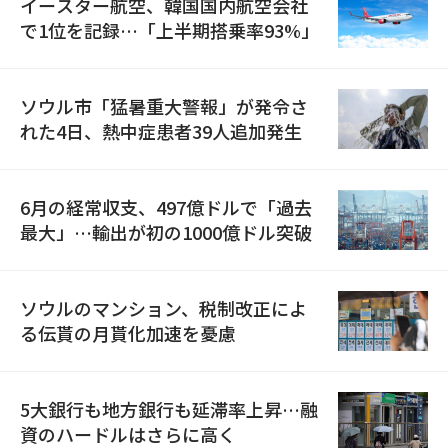
イースター航空、韓国国内航空会社
で1位を記録…「上半期搭乗率93%」
ソウル市「猛暑重大警報」が発令さ
れた4日、熱中症患者39人追加発生
6月の経常収支、497億ドルで「過去
最大」…輸出が初の1000億ドル突破
ソウルのマンション、税制改正によ
る伝貰の月貰化加速を憂慮
5大銀行も地方銀行も延滞率上昇…融
資のハードルはさらに高く