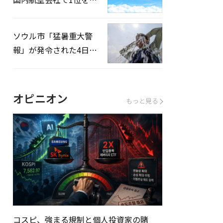
録…「上半期搭乗率
93%」
ソウル市「猛暑重大警
報」が発令された4日、
熱中症患者39人追加発
生
オピニオン
もっと見る
コスピ、強まる規制と個人投資家の賭