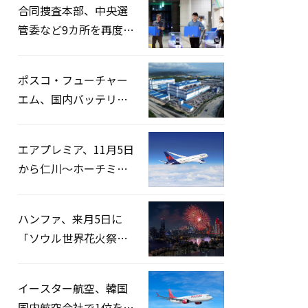
合同捜査本部、中央選
管委など9カ所を再度家
宅捜索…「投票率操
作」の資料を確保
ポスコ・フューチャー
エム、国内バッテリー
企業とLFP正極材19万ト
ンの供給契約を締結
エアプレミア、11月5日
から仁川〜ホーチミン
路線運航へ…3年2ヶ月
ぶりの再開
ハンファ、来月5日に
「ソウル世界花火祭り
2026」開催…韓・米・
英の3カ国が参加
イースター航空、韓国
国内航空会社で1位を記