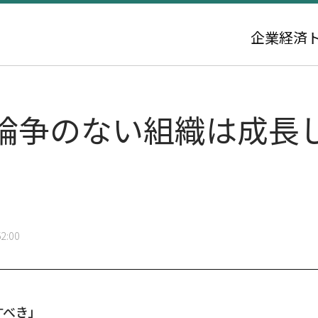
企業
経済
論争のない組織は成長
2:00
すべき」