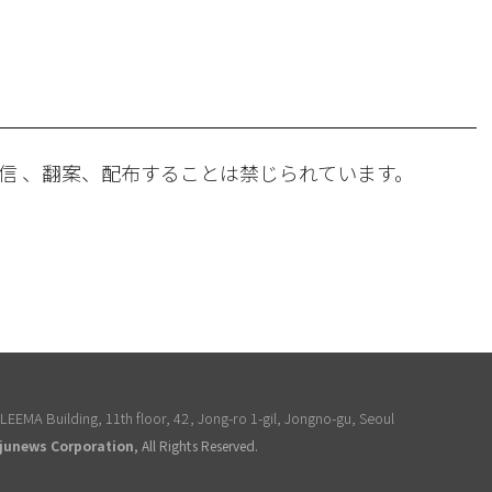
。
信 、翻案、配布することは禁じられています。
EEMA Building, 11th floor, 42, Jong-ro 1-gil, Jongno-gu, Seoul
junews Corporation
, All Rights Reserved.