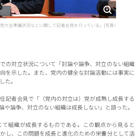
で党大会準備状況などに関して記者会見を行っている。[写真=
での対立状況について「討論や論争、対立のない組織
向を示した。また、党内の健全な討論活動には事実に
した。
退任記者会見で「（党内の対立は）党が成熟し成長する
論や論争、対立のない組織は成長しない」と語った。
じて組織が成長するものである。この観点から見ると
かし、この問題を成長と進化のための栄養分として活