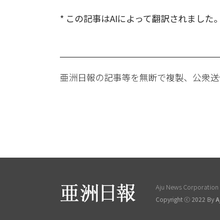
* この記事はAIによって翻訳されました
亜洲日報の記事等を無断で複製、公衆送
Aju News Corporation L
Copyright ⓒ 2022 By
A