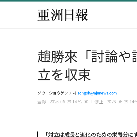
趙勝來「討論や
立を収束
ソウ・ショウゲン 기자
songsh@ajunews.com
登録 : 2026-06-29 14:52:00
修正 : 2026-06-29 14:5
「対立は成長と進化のための栄養分に