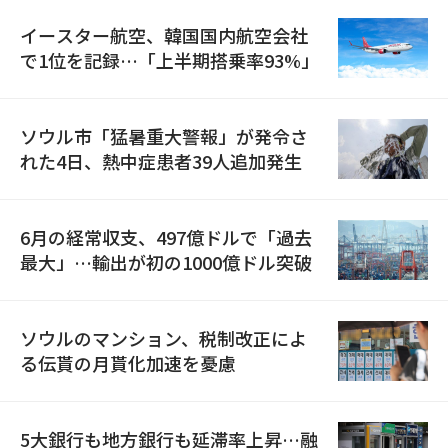
イースター航空、韓国国内航空会社
で1位を記録…「上半期搭乗率93%」
ソウル市「猛暑重大警報」が発令さ
れた4日、熱中症患者39人追加発生
6月の経常収支、497億ドルで「過去
最大」…輸出が初の1000億ドル突破
ソウルのマンション、税制改正によ
る伝貰の月貰化加速を憂慮
5大銀行も地方銀行も延滞率上昇…融