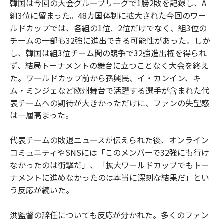
韓国は今回の大会グループリーグで1勝2敗を記録し、A
組3位に留まった。48カ国体制に拡大された今回のワー
ルドカップでは、各組の1位、2位だけでなく、組3位の
チームの一部も32強に進出できる可能性があった。しか
し、韓国は組3位チーム間の競争で32強進出権を得られ
ず、結局トーナメントの舞台に立つことなく大会を終え
た。ワールドカップ前から孫興民、イ・カンイン、キ
ム・ミンジェなど欧州舞台で活躍する選手が含まれた代
表チームへの期待が大きかっただけに、ファンの失望感
は一層高まった。
代表チームの敗退ニュースが伝えられた後、オンライン
コミュニティやSNSには「このメンバーで32強にも行け
なかったのは衝撃だ」、「拡大ワールドカップでもトー
ナメントに進めなかったのは本当に深刻な結果だ」とい
う反応が続いた。
洪監督の辞任についても反応が分かれた。多くのファン