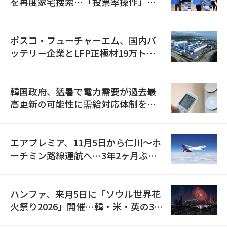
を再度家宅捜索…「投票率操作」の
資料を確保
ポスコ・フューチャーエム、国内バ
ッテリー企業とLFP正極材19万トン
の供給契約を締結
韓国政府、猛暑で電力需要が過去最
高更新の可能性に需給対応体制を点
検
エアプレミア、11月5日から仁川〜ホ
ーチミン路線運航へ…3年2ヶ月ぶり
の再開
ハンファ、来月5日に「ソウル世界花
火祭り2026」開催…韓・米・英の3カ
国が参加