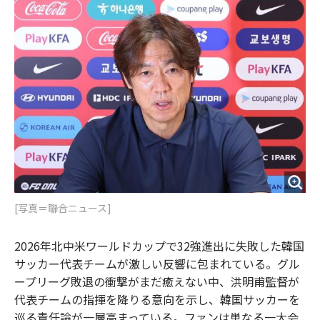
o
e
u
n
o
r
t
k
[写真＝聯合ニュース]
2026年北中米ワールドカップで32強進出に失敗した韓国
サッカー代表チームが激しい反響に包まれている。グル
ープリーグ敗退の衝撃がまだ癒えない中、洪明甫監督が
代表チームの指揮を降りる意向を示し、韓国サッカーを
巡る責任論が一層高まっている。ファンは単なる一大会