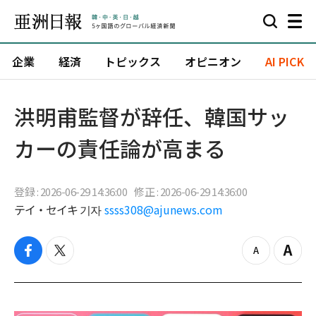
企業
経済
トピックス
オピニオン
AI PICK
洪明甫監督が辞任、韓国サッ
カーの責任論が高まる
登録 : 2026-06-29 14:36:00
修正 : 2026-06-29 14:36:00
テイ・セイキ 기자
ssss308@ajunews.com
f
t
z
Z
a
w
o
o
c
i
o
o
e
t
m
m
b
t
o
i