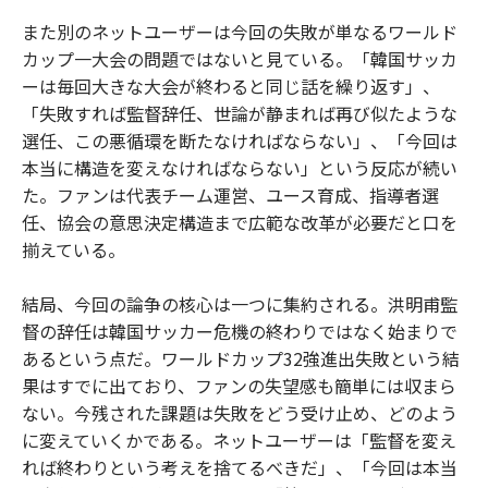
また別のネットユーザーは今回の失敗が単なるワールド
カップ一大会の問題ではないと見ている。「韓国サッカ
ーは毎回大きな大会が終わると同じ話を繰り返す」、
「失敗すれば監督辞任、世論が静まれば再び似たような
選任、この悪循環を断たなければならない」、「今回は
本当に構造を変えなければならない」という反応が続い
た。ファンは代表チーム運営、ユース育成、指導者選
任、協会の意思決定構造まで広範な改革が必要だと口を
揃えている。
結局、今回の論争の核心は一つに集約される。洪明甫監
督の辞任は韓国サッカー危機の終わりではなく始まりで
あるという点だ。ワールドカップ32強進出失敗という結
果はすでに出ており、ファンの失望感も簡単には収まら
ない。今残された課題は失敗をどう受け止め、どのよう
に変えていくかである。ネットユーザーは「監督を変え
れば終わりという考えを捨てるべきだ」、「今回は本当