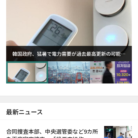
韓国政府、猛暑で電力需要が過去最高更新の可能性
に需給対応体制を点検
最新ニュース
合同捜査本部、中央選管委など9カ所