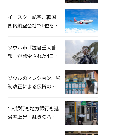
2026」開催…韓・米・
英の3カ国が参加
イースター航空、韓国
国内航空会社で1位を記
録…「上半期搭乗率
93%」
ソウル市「猛暑重大警
報」が発令された4日、
熱中症患者39人追加発
生
ソウルのマンション、税
制改正による伝貰の月
貰化加速を憂慮
5大銀行も地方銀行も延
滞率上昇…融資のハー
ドルはさらに高く