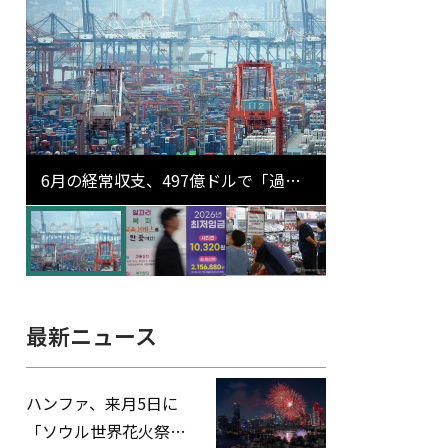
6月の経常収支、497億ドルで「過去
最大」…輸出が初の1000億ドル突破
最新ニュース
ハンファ、来月5日に
「ソウル世界花火祭り