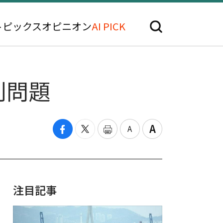
トピックス
オピニオン
AI PICK
別問題
注目記事