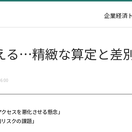
企業
経済
変える…精緻な算定と差
6:00
アクセスを悪化させる懸念」
別リスクの課題」