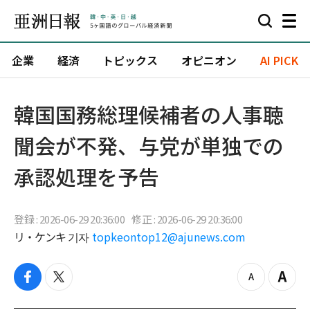
企業
経済
トピックス
オピニオン
AI PICK
韓国国務総理候補者の人事聴
聞会が不発、与党が単独での
承認処理を予告
登録 : 2026-06-29 20:36:00
修正 : 2026-06-29 20:36:00
リ・ケンキ 기자
topkeontop12@ajunews.com
f
t
z
Z
a
w
o
o
c
i
o
o