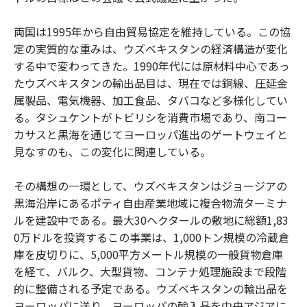
両国は1995年から自由貿易協定を維持している。この協
定の実質的な重みは、ウズベキスタンの経済構造が変化
する中で変わってきた。1990年代には原材料中心であっ
たウズベキスタンの輸出品目は、現在では銅線、圧延金
属製品、電気機器、加工食品、タバコなど多様化してい
る。タシュケントがトビリシを消費市場であり、南コー
カサスと黒海を通じてヨーロッパ進出のゲートウェイと
見なすのも、この変化に関連している。
その構想の一環として、ウズベキスタンはジョージアの
黒海沿岸にあるポティ自由産業地域に複合物流ターミナ
ルを建設中である。最大30ヘクタールの敷地に総額1,83
0万ドルを投資するこの事業は、1,000トン規模の冷蔵倉
庫を皮切りに、5,000平方メートル規模の一般貨物倉庫
を経て、バルク、大型貨物、コンテナ処理施設まで段階
的に整備される予定である。ウズベキスタンの輸出品を
ヨーロッパに送り、ヨーロッパの輸入品を中央アジアに