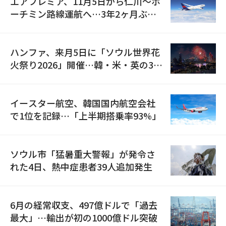
エアプレミア、11月5日から仁川〜ホ
ーチミン路線運航へ…3年2ヶ月ぶり
の再開
ハンファ、来月5日に「ソウル世界花
火祭り2026」開催…韓・米・英の3カ
国が参加
イースター航空、韓国国内航空会社
で1位を記録…「上半期搭乗率93%」
ソウル市「猛暑重大警報」が発令さ
れた4日、熱中症患者39人追加発生
6月の経常収支、497億ドルで「過去
最大」…輸出が初の1000億ドル突破