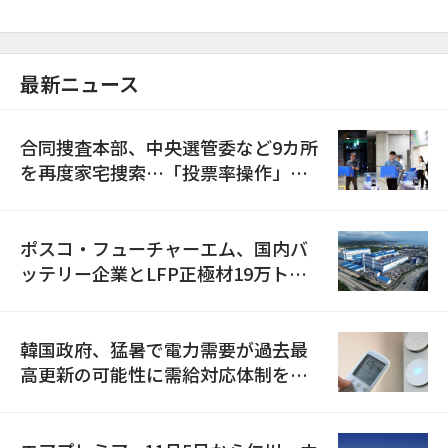
最新ニュース
合同捜査本部、中央選管委など9カ所
を再度家宅捜索…「投票率操作」の
資料を確保
ポスコ・フューチャーエム、国内バ
ッテリー企業とLFP正極材19万トン
の供給契約を締結
韓国政府、猛暑で電力需要が過去最
高更新の可能性に需給対応体制を点
検