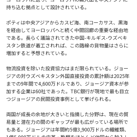
持ち込む拠点として設計されている。
ポティは中央アジアからカスピ海、南コーカサス、黒海
を経由してヨーロッパへと続く中間回廊の重要な経由地
である。長らく議論されてきた中国-キルギス-ウズベキ
スタン鉄道が着工されれば、この路線の貨物量はさらに
増加すると予想されている。
物流投資を除いた投資協力はまだ限られている。ジョー
ジアの対ウズベキスタン外国直接投資の累計額は2025年
までの9年間で4,600万ドルであり、ジョージア資本が参
加する企業は60社であった。TBC銀行が現地で最も目立
つジョージアの民間投資事例として挙げられる。
両国が成長の余地が大きいと指摘した分野は、現在の貿
易量と潜在力の間のギャップが最も広がっている場所で
もある。ジョージアは年間約5億3,900万ドルの繊維類、
1億5,000万ドルの皮革・靴類をほとんど他国から輸入し