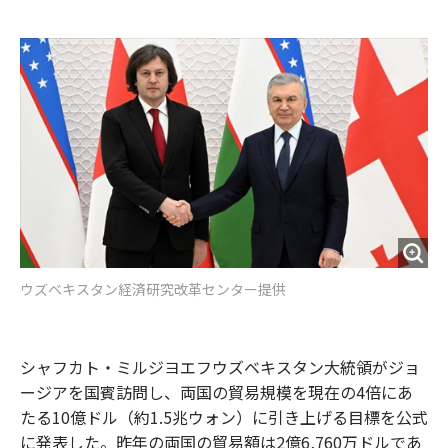
e
t
m
m
b
t
o
i
o
e
u
n
o
r
t
k
ウズベキスタン経済研究改革センター提供
シャフカト・ミルジヨエフウズベキスタン大統領がジョ
ージアを国賓訪問し、両国の貿易規模を現在の4倍にあ
たる10億ドル（約1.5兆ウォン）に引き上げる目標を公式
に発表した。昨年の両国の貿易額は2億6,760万ドルであ