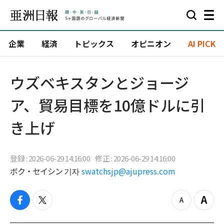
企業
経済
トピックス
オピニオン
AI PICK
ウズベキスタンとジョージ
ア、貿易目標を10億ドルに引
き上げ
登録 : 2026-06-29 14:16:00
修正 : 2026-06-29 14:16:00
ボク・セイシン 기자
swatchsjp@ajupress.com
f
t
z
Z
a
w
o
o
c
i
o
o