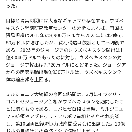
った。
目標と現実の間には大きなギャップが存在する。ウズベ
キスタン経済研究改革センターの分析によれば、両国の
貿易規模は2017年の8,900万ドルから2025年には2億6,7
60万ドルに増加したが、貿易構造は依然として不均衡で
ある。2025年のジョージアの対ウズベキスタン輸出は1
億9,040万ドルであったのに対し、ウズベキスタンの対
ジョージア輸出は7,720万ドルにとどまった。ジョージア
からの医薬品輸出額8,930万ドルは、ウズベキスタン全
体の輸出額を上回る。
ミルジヨエフ大統領の今回の訪問は、3月にイラクリ・
コバヒゼジョージア首相がウズベキスタンを訪問したこ
とに続くものである。コバヒゼ首相は当時、ミルジヨエ
フ大統領やアブドゥラ・アリポフ首相とそれぞれ会談
し、第10回両国経済協力政府間委員会に出席した。10億
ドルの目標はこの会議で公式議題に上がった。