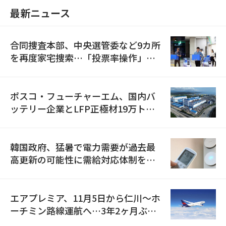
最新ニュース
合同捜査本部、中央選管委など9カ所
を再度家宅捜索…「投票率操作」の
資料を確保
ポスコ・フューチャーエム、国内バ
ッテリー企業とLFP正極材19万トン
の供給契約を締結
韓国政府、猛暑で電力需要が過去最
高更新の可能性に需給対応体制を点
検
エアプレミア、11月5日から仁川〜ホ
ーチミン路線運航へ…3年2ヶ月ぶり
の再開