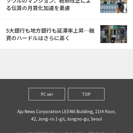
ソウルのマンション、税制改正によ
る伝貰の月貰化加速を憂慮
5大銀行も地方銀行も延滞率上昇…融
資のハードルはさらに高く
PC ver
TOP
Aju News Corporation LEEMA Building, 11th floor,
42, Jong-ro 1-gil, Jongno-gu, Seoul