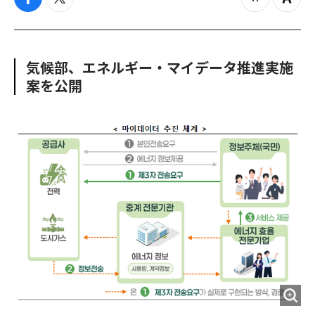
f
t
z
Z
a
w
o
o
c
i
o
o
e
t
m
m
b
t
o
i
気候部、エネルギー・マイデータ推進実施
o
e
u
n
案を公開
o
r
t
k