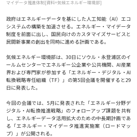
マイデータ推進体制[資料=気候エネルギー環境部]
政府はエネルギーデータを基にした人工知能（AI）エコ
システムの構築を加速させる。エネルギー・マイデータ
制度を前面に出し、国民向けのカスタマイズサービスと
民間新事業の創出を同時に進める計画である。
気候エネルギー環境部は、30日にソウル・永登浦区のイ
ールムセンターでエネルギー公企業や公共機関、AI産業
界および専門家が参加する「エネルギー・デジタル・AI
転換戦略専任組織（TF）」の第5回会議を開催すると29
日に発表した。
今回の会議では、5月に発表された「エネルギー分野デ
ジタル・AI転換推進戦略」のフォローアップ課題を共有
し、エネルギーデータ活用拡大のための中長期計画であ
る「エネルギー・マイデータ推進実施案（ロードマッ
プ）」が公開される。