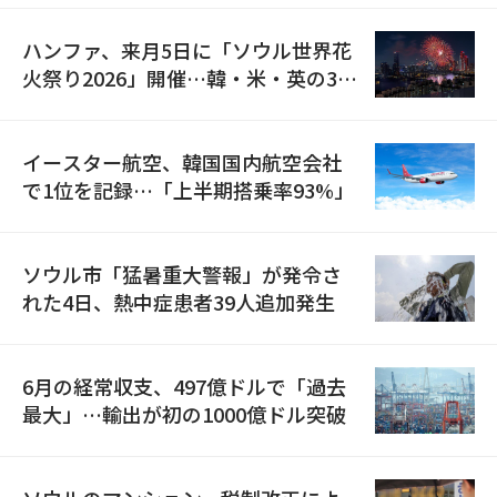
ハンファ、来月5日に「ソウル世界花
火祭り2026」開催…韓・米・英の3カ
国が参加
イースター航空、韓国国内航空会社
で1位を記録…「上半期搭乗率93%」
ソウル市「猛暑重大警報」が発令さ
れた4日、熱中症患者39人追加発生
6月の経常収支、497億ドルで「過去
最大」…輸出が初の1000億ドル突破