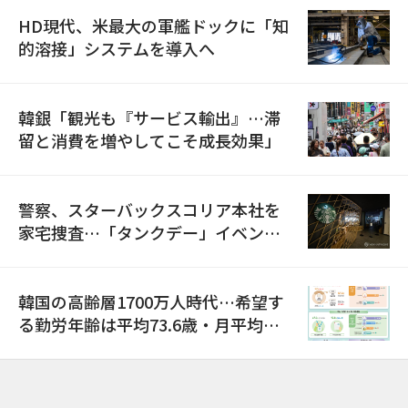
HD現代、米最大の軍艦ドックに「知
的溶接」システムを導入へ
韓銀「観光も『サービス輸出』…滞
留と消費を増やしてこそ成長効果」
警察、スターバックスコリア本社を
家宅捜査…「タンクデー」イベント
巡り侮辱容疑
韓国の高齢層1700万人時代…希望す
る勤労年齢は平均73.6歳・月平均賃
金は300万ウォン以上