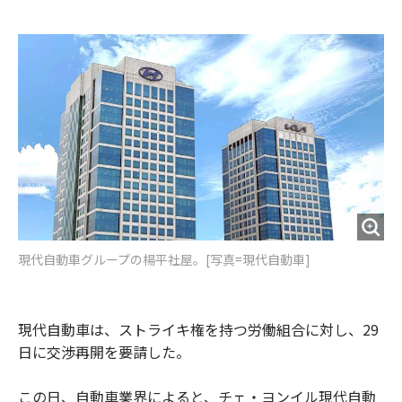
e
t
m
m
b
t
o
i
o
e
u
n
o
r
t
k
現代自動車グループの楊平社屋。[写真=現代自動車]
現代自動車は、ストライキ権を持つ労働組合に対し、29
日に交渉再開を要請した。
この日、自動車業界によると、チェ・ヨンイル現代自動