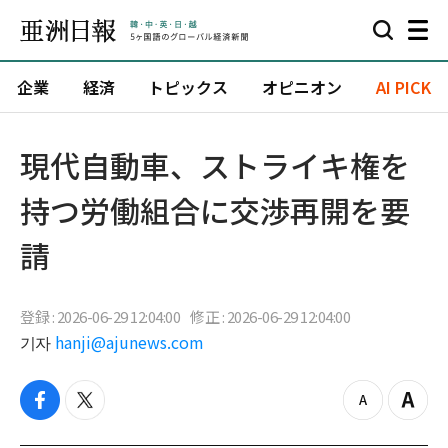
企業
経済
トピックス
オピニオン
AI PICK
現代自動車、ストライキ権を
持つ労働組合に交渉再開を要
請
登録 : 2026-06-29 12:04:00
修正 : 2026-06-29 12:04:00
기자
hanji@ajunews.com
f
t
z
Z
a
w
o
o
c
i
o
o