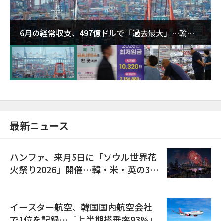
6月の経常収支、497億ドルで「過去最大」…輸出
が初の1000億ドル突破
最新ニュース
ハンファ、来月5日に「ソウル世界花
火祭り2026」開催…韓・米・英の3カ
国が参加
イースター航空、韓国国内航空会社
で1位を記録…「上半期搭乗率93%」