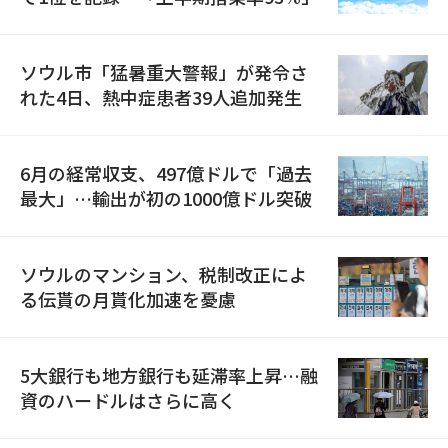
ソウル市「猛暑重大警報」が発令さ
れた4日、熱中症患者39人追加発生
6月の経常収支、497億ドルで「過去
最大」…輸出が初の1000億ドル突破
ソウルのマンション、税制改正によ
る伝貰の月貰化加速を憂慮
5大銀行も地方銀行も延滞率上昇…融
資のハードルはさらに高く