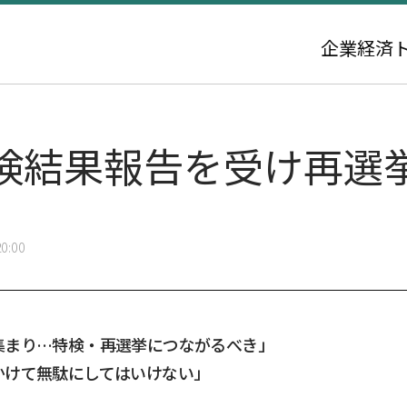
企業
経済
検結果報告を受け再選
0:00
集まり…特検・再選挙につながるべき」
かけて無駄にしてはいけない」