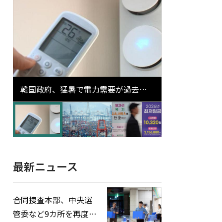
韓国政府、猛暑で電力需要が過去最
高更新の可能性に需給対応体制を点
検
最新ニュース
合同捜査本部、中央選
管委など9カ所を再度家