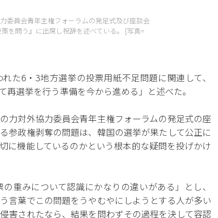
力委員会青年主権フォーラムの発足式及び座談会
決策を問う』に出席し祝辞を述べている。 [写真=
行われた6・3地方選挙の投票用紙不足問題に関連して、
て再選挙を行う準備を今から進める」と述べた。
の力対外協力委員会青年主権フォーラムの発足式の座
る参政権剥奪の問題は、韓国の選挙が果たして公正に
切に機能しているのかという根本的な疑問を投げかけ
票の重みについて認識にかなりの違いがある」とし、
う言葉でこの問題をうやむやにしようとする人が多い
侵害されたなら、結果を問わずその過程を決して容認