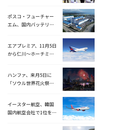
宅捜索…「投票率操
作」の資料を確保
ポスコ・フューチャー
エム、国内バッテリー
企業とLFP正極材19万ト
ンの供給契約を締結
エアプレミア、11月5日
から仁川〜ホーチミン
路線運航へ…3年2ヶ月
ぶりの再開
ハンファ、来月5日に
「ソウル世界花火祭り
2026」開催…韓・米・
英の3カ国が参加
イースター航空、韓国
国内航空会社で1位を記
録…「上半期搭乗率
93%」