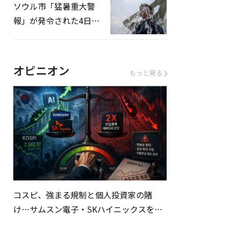
ソウル市「猛暑重大警
報」が発令された4日、
熱中症患者39人追加発
生
オピニオン
もっと見る
コスピ、強まる規制と個人投資家の賭
け…サムスン電子・SKハイニックスを巡
る明暗