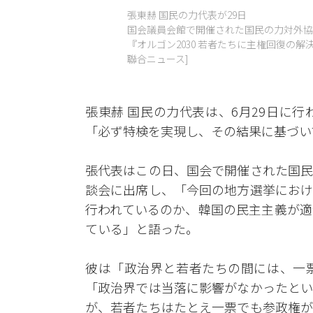
張東赫 国民の力代表が29日
国会議員会館で開催された国民の力対外協
『オルゴン2030 若者たちに主権回復の解
聯合ニュース]
張東赫 国民の力代表は、6月29日に
「必ず特検を実現し、その結果に基づい
張代表はこの日、国会で開催された国民
談会に出席し、「今回の地方選挙におけ
行われているのか、韓国の民主主義が適
ている」と語った。
彼は「政治界と若者たちの間には、一
「政治界では当落に影響がなかったとい
が、若者たちはたとえ一票でも参政権が