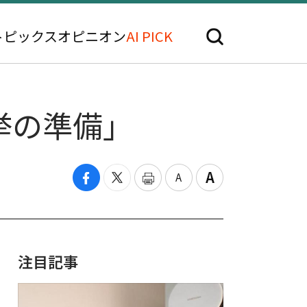
トピックス
オピニオン
AI PICK
挙の準備」
注目記事