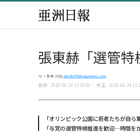
張東赫「選管特
リ・タキ 기자
qhsfid70@ajunews.com
登録 : 2026-06-29 11:20:00
修正 : 2026-06-29 11:2
「オリンピック公園に若者たちが自ら
「与党の選管特検推進を歓迎…時間を