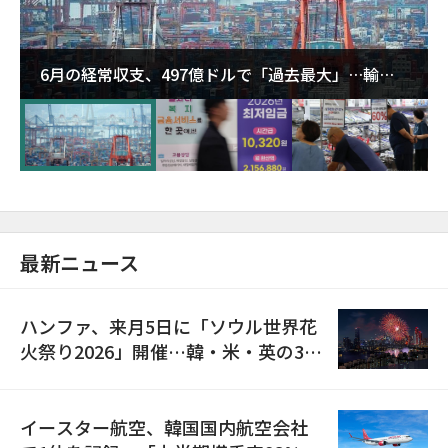
6月の経常収支、497億ドルで「過去最大」…輸出
が初の1000億ドル突破
最新ニュース
ハンファ、来月5日に「ソウル世界花
火祭り2026」開催…韓・米・英の3カ
国が参加
イースター航空、韓国国内航空会社