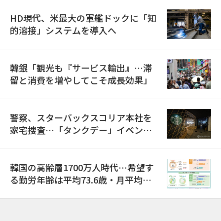
HD現代、米最大の軍艦ドックに「知
的溶接」システムを導入へ
韓銀「観光も『サービス輸出』…滞
留と消費を増やしてこそ成長効果」
警察、スターバックスコリア本社を
家宅捜査…「タンクデー」イベント
巡り侮辱容疑
韓国の高齢層1700万人時代…希望す
る勤労年齢は平均73.6歳・月平均賃
金は300万ウォン以上