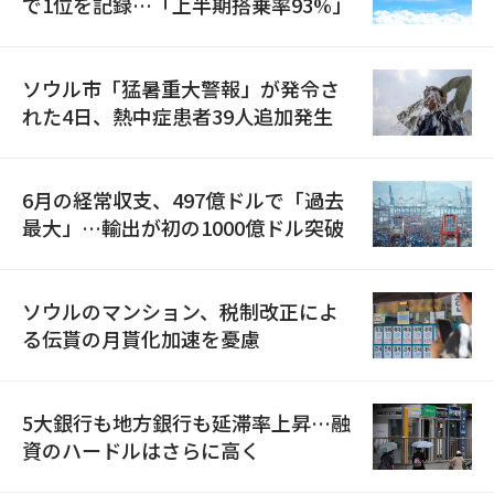
で1位を記録…「上半期搭乗率93%」
ソウル市「猛暑重大警報」が発令さ
れた4日、熱中症患者39人追加発生
6月の経常収支、497億ドルで「過去
最大」…輸出が初の1000億ドル突破
ソウルのマンション、税制改正によ
る伝貰の月貰化加速を憂慮
5大銀行も地方銀行も延滞率上昇…融
資のハードルはさらに高く