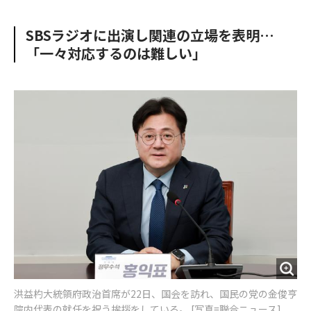
e
t
m
m
b
t
o
i
SBSラジオに出演し関連の立場を表明…
o
e
u
n
「一々対応するのは難しい」
o
r
t
k
洪益杓大統領府政治首席が22日、国会を訪れ、国民の党の金俊亨
院内代表の就任を祝う挨拶をしている。 [写真=聯合ニュース]