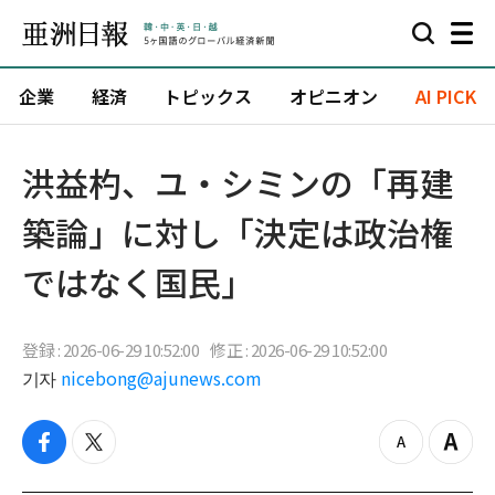
企業
経済
トピックス
オピニオン
AI PICK
洪益杓、ユ・シミンの「再建
築論」に対し「決定は政治権
ではなく国民」
登録 : 2026-06-29 10:52:00
修正 : 2026-06-29 10:52:00
기자
nicebong@ajunews.com
f
t
z
Z
a
w
o
o
c
i
o
o