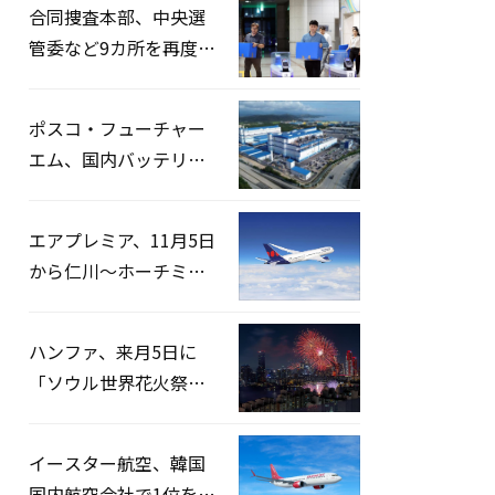
合同捜査本部、中央選
管委など9カ所を再度家
宅捜索…「投票率操
作」の資料を確保
ポスコ・フューチャー
エム、国内バッテリー
企業とLFP正極材19万ト
ンの供給契約を締結
エアプレミア、11月5日
から仁川〜ホーチミン
路線運航へ…3年2ヶ月
ぶりの再開
ハンファ、来月5日に
「ソウル世界花火祭り
2026」開催…韓・米・
英の3カ国が参加
イースター航空、韓国
国内航空会社で1位を記