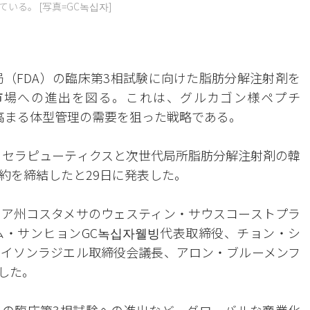
いる。 [写真=GC녹십자]
局（FDA）の臨床第3相試験に向けた脂肪分解注射剤を
市場への進出を図る。これは、グルカゴン様ペプチ
伴い高まる体型管理の需要を狙った戦略である。
・セラピューティクスと次世代局所脂肪分解注射剤の韓
約を締結したと29日に発表した。
ニア州コスタメサのウェスティン・サウスコーストプラ
・サンヒョンGC녹십자웰빙代表取締役、チョン・シ
イソンラジエル取締役会議長、アロン・ブルーメンフ
した。