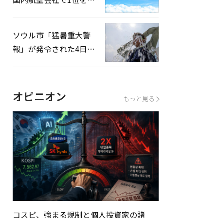
録…「上半期搭乗率
93%」
ソウル市「猛暑重大警
報」が発令された4日、
熱中症患者39人追加発
生
オピニオン
もっと見る
コスピ、強まる規制と個人投資家の賭