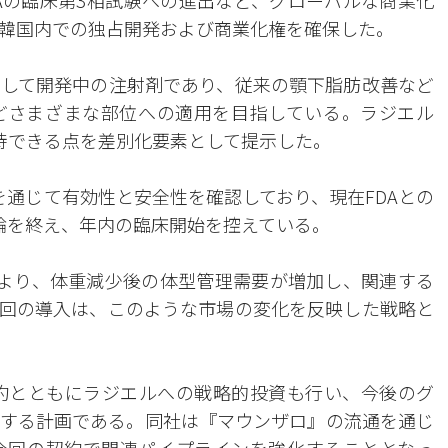
DAの臨床第3相試験への進出など、グローバルな商業化
韓国内での独占開発および商業化権を確保した。
して開発中の注射剤であり、従来の顎下脂肪改善など
どさまざまな部位への適用を目指している。ラジエル
待できる点を差別化要素として提示した。
を通じて有効性と安全性を確認しており、現在FDAとの
論を終え、年内の臨床開始を控えている。
及により、体重減少後の体型管理需要が増加し、関連する
回の導入は、このような市場の変化を反映した戦略と
約とともにラジエルへの戦略的投資も行い、今後のグ
する計画である。同社は『マウンザロ』の流通を通じ