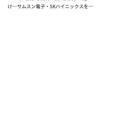
け…サムスン電子・SKハイニックスを巡
る明暗