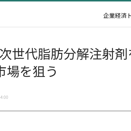
企業
経済
、次世代脂肪分解注射剤
市場を狙う
4:00