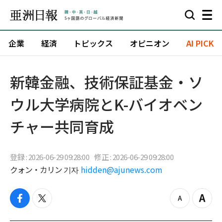
企業
経済
トピックス
オピニオン
AI PICK
新韓金融、技術保証基金・ソ
ウル大学病院とK-バイオベン
チャー共同育成
登録 : 2026-06-29 09:28:00
修正 : 2026-06-29 09:28:00
クォン・カリン 기자
hidden@ajunews.com
f
t
z
Z
a
w
o
o
c
i
o
o