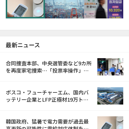
に需給対応体制を点検
最新ニュース
合同捜査本部、中央選管委など9カ所
を再度家宅捜索…「投票率操作」の
資料を確保
ポスコ・フューチャーエム、国内バ
ッテリー企業とLFP正極材19万トン
の供給契約を締結
韓国政府、猛暑で電力需要が過去最
高更新の可能性に需給対応体制を点