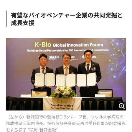
e
t
m
m
b
t
o
i
有望なバイオベンチャー企業の共同発掘と
o
e
u
n
成長支援
o
r
t
k
（左から）新韓銀行の張浩植CIBグループ長、ソウル大学病院の
権成根研究部副院長、技術保証基金の天昌浩常任理事が記念撮影
をする様子 [写真=新韓金融]