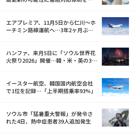
検
エアプレミア、11月5日から仁川〜ホ
ーチミン路線運航へ…3年2ヶ月ぶり
の再開
ハンファ、来月5日に「ソウル世界花
火祭り2026」開催…韓・米・英の3カ
国が参加
イースター航空、韓国国内航空会社
で1位を記録…「上半期搭乗率93%」
ソウル市「猛暑重大警報」が発令さ
れた4日、熱中症患者39人追加発生