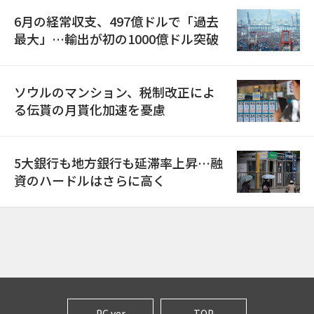
6月の経常収支、497億ドルで「過去
最大」…輸出が初の1000億ドル突破
ソウルのマンション、税制改正によ
る伝貰の月貰化加速を憂慮
5大銀行も地方銀行も延滞率上昇…融
資のハードルはさらに高く
PC ver
TOP