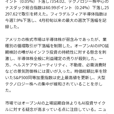
イント（0.05%）下落し7354.02、テクノロジー株中心の
ナスダック総合指数は60.99ポイント（0.24%）下落し25
297.62で取引を終えた。フィラデルフィア半導体指数は
今週7.9%下落し、4月初旬以来の最大の週次下落幅を記
録した。
アメリカの株式市場は半導体株が弱含みであったが、業
種別の循環取引が下落幅を制限した。オープンAIのIPO延
期検討の噂がAIインフラ投資の持続性に対する懸念を刺
激し、半導体株全般に利益確定の売りが殺到した。一
方、ヘルスケアやユーティリティ、不動産、必需消費財
などの景気防御株には買いが入った。時価総額比率を除
いたS&P500同等加重指数は史上最高値を更新し、大型
テクノロジー株への集中が緩和されていることを示し
た。
市場ではオープンAIの上場延期自体よりもAI投資サイク
ルに対する疑念が高まっている点に注目している。ニュ