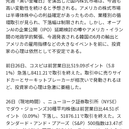
先週「黒い金曜日」を演出した国内株式市場は、今週も
高い変動性を続けると予想される。アメリカの株式市場
は半導体株中心の利益確定があったものの、業種別の循
環取引が見られ、下落幅は制限された。しかし、オープ
ンAIの企業公開（IPO）延期検討の噂やアメリカ・イラン
間の地政学的緊張、今週発表される韓国の6月の輸出と
アメリカの雇用指標などの大きなイベントを前に、投資
家の心理は依然として不安定である。
前日26日、コスピは前営業日比519.09ポイント（5.8
1%）急落し8411.21で取引を終えた。取引中に売りサイ
ドカーとサーキットブレーカーが相次いで発動されるほ
ど、投資家の心理は急激に萎縮した。
26日（現地時間）、ニューヨーク証券取引所（NYSE）
でダウ・ジョーンズ30種平均株価は前営業日比44.51ポ
イント（0.09%）下落し、51876.11で取引を終えた。ス
タンダード・アンド・プアーズ（S&P）500指数は3.47ポ