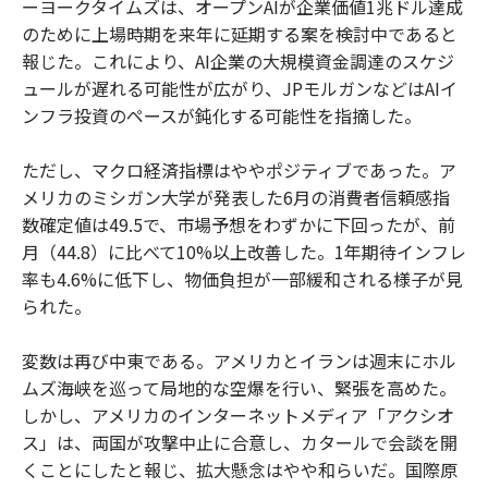
ーヨークタイムズは、オープンAIが企業価値1兆ドル達成
のために上場時期を来年に延期する案を検討中であると
報じた。これにより、AI企業の大規模資金調達のスケジ
ュールが遅れる可能性が広がり、JPモルガンなどはAIイ
ンフラ投資のペースが鈍化する可能性を指摘した。
ただし、マクロ経済指標はややポジティブであった。ア
メリカのミシガン大学が発表した6月の消費者信頼感指
数確定値は49.5で、市場予想をわずかに下回ったが、前
月（44.8）に比べて10%以上改善した。1年期待インフレ
率も4.6%に低下し、物価負担が一部緩和される様子が見
られた。
変数は再び中東である。アメリカとイランは週末にホル
ムズ海峡を巡って局地的な空爆を行い、緊張を高めた。
しかし、アメリカのインターネットメディア「アクシオ
ス」は、両国が攻撃中止に合意し、カタールで会談を開
くことにしたと報じ、拡大懸念はやや和らいだ。国際原