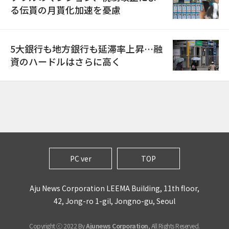
る伝貰の月貰化加速を憂慮
5大銀行も地方銀行も延滞率上昇…融
資のハードルはさらに高く
PC ver
TOP
Aju News Corporation LEEMA Building, 11th floor,
42, Jong-ro 1-gil, Jongno-gu, Seoul
Copyright ⓒ 2022 By
Ajunews Corporation
, All Rights Reserved.