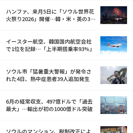
ハンファ、来月5日に「ソウル世界花
火祭り2026」開催…韓・米・英の3カ
国が参加
イースター航空、韓国国内航空会社
で1位を記録…「上半期搭乗率93%」
ソウル市「猛暑重大警報」が発令さ
れた4日、熱中症患者39人追加発生
6月の経常収支、497億ドルで「過去
最大」…輸出が初の1000億ドル突破
ソウルのマンション、税制改正によ