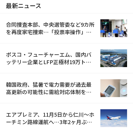
最新ニュース
合同捜査本部、中央選管委など9カ所
を再度家宅捜索…「投票率操作」の
資料を確保
ポスコ・フューチャーエム、国内バ
ッテリー企業とLFP正極材19万トン
の供給契約を締結
韓国政府、猛暑で電力需要が過去最
高更新の可能性に需給対応体制を点
検
エアプレミア、11月5日から仁川〜ホ
ーチミン路線運航へ…3年2ヶ月ぶり
の再開