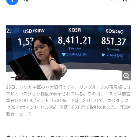
f
t
z
Z
a
w
o
o
c
i
o
o
e
t
m
m
b
t
o
i
o
e
u
n
o
r
t
k
26日、ソウル中区のハナ銀行のディーリングルームの現況板にコ
スピとコスダック指数が表示されている。この日、コスピは前営
業日比519.09ポイント（5.81%）下落し8411.21で、コスダック
は36.44ポイント（4.10%）下落し851.37で取引を終えた。写真=
聯合ニュース