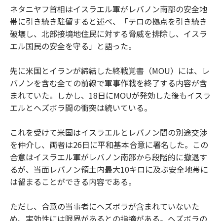
ネタニヤフ首相はイスラエル軍がレバノン南部の安全地
帯に引き続き駐留すると述べ、「テロの拠点を引き続き
破壊し、北部接境地住民に対する脅威を排除し、イスラ
エル国民の安全を守る」と語った。
先に米国とイランが締結した終戦覚書（MOU）には、レ
バノンを含む全ての前線で軍事作戦を終了する内容が含
まれていた。しかし、18日にMOUが発効した後もイスラ
エルとヘズボラ間の衝突は続いている。
これを受けて米国はイスラエルとレバノン間の別途交渉
を仲介し、両者は26日に平和基本合意に署名した。この
合意はイスラエル軍がレバノン南部から段階的に撤退す
るが、当面レバノン領土内最大10キロに及ぶ安全地帯に
は留まることができる内容である。
ただし、合意の当事者にヘズボラが含まれていないた
め、実効性には限界があるとの指摘がある。ヘズボラの