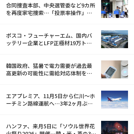
合同捜査本部、中央選管委など9カ所
を再度家宅捜索…「投票率操作」の
資料を確保
ポスコ・フューチャーエム、国内バ
ッテリー企業とLFP正極材19万トン
の供給契約を締結
韓国政府、猛暑で電力需要が過去最
高更新の可能性に需給対応体制を点
検
エアプレミア、11月5日から仁川〜ホ
ーチミン路線運航へ…3年2ヶ月ぶり
の再開
ハンファ、来月5日に「ソウル世界花
火祭り2026」開催…韓・米・英の3カ