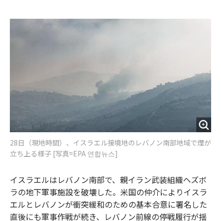
e
t
m
m
b
t
o
i
o
e
u
n
o
r
t
k
28日（現地時間）、イスラエル接境地のレバノン南部地域で煙が
立ち上る様子 [写真=EPA 연합뉴스]
イスラエルはレバノン南部で、親イラン武装組織ヘズボ
ラの地下軍事施設を破壊した。米国の仲介によりイスラ
エルとレバノンが衝突緩和のための基本合意に署名した
直後にも軍事作戦が続き、レバノン前線の停戦履行が揺