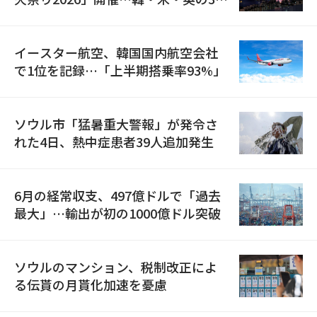
国が参加
イースター航空、韓国国内航空会社
で1位を記録…「上半期搭乗率93%」
ソウル市「猛暑重大警報」が発令さ
れた4日、熱中症患者39人追加発生
6月の経常収支、497億ドルで「過去
最大」…輸出が初の1000億ドル突破
ソウルのマンション、税制改正によ
る伝貰の月貰化加速を憂慮