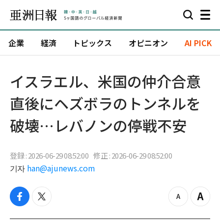
企業
経済
トピックス
オピニオン
AI PICK
イスラエル、米国の仲介合意
直後にヘズボラのトンネルを
破壊…レバノンの停戦不安
登録 : 2026-06-29 08:52:00
修正 : 2026-06-29 08:52:00
기자
han@ajunews.com
f
t
z
Z
a
w
o
o
c
i
o
o