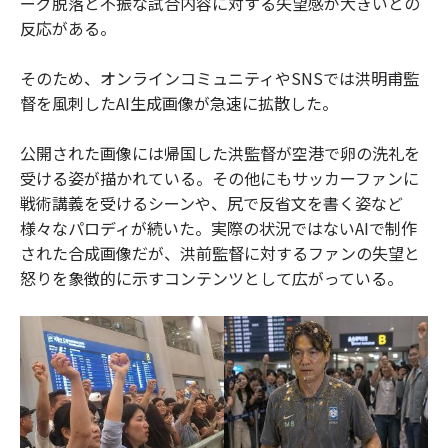
ーグ脱落と不振な試合内容に対する失望感が大きいとの
反応がある。
そのため、オンラインコミュニティやSNSでは洪明甫監
督を風刺したAI生成画像が急速に拡散した。
公開された画像には帰国した洪監督が空港で卵の洗礼を
受ける姿が描かれている。その他にもサッカーファンに
戦術講義を受けるシーンや、尻で反省文を書く姿など
様々なパロディが続いた。実際の状況ではないAIで制作
された合成画像だが、洪前監督に対するファンの失望と
怒りを象徴的に示すコンテンツとして広がっている。