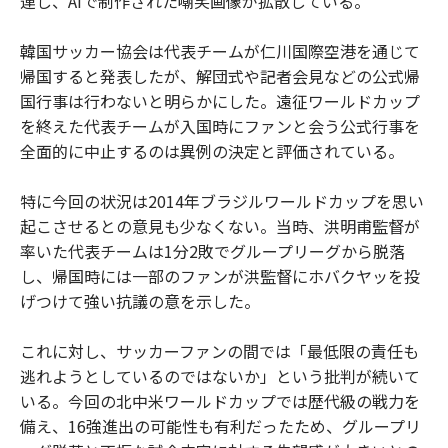
連し、AIで制作された嘲笑画像が拡散している。
韓国サッカー協会は代表チームが仁川国際空港を通じて
帰国すると発表したが、解団式や記者会見などの公式帰
国行事は行わないと明らかにした。遠征ワールドカップ
を終えた代表チームが入国時にファンと会う公式行事を
全面的に中止するのは異例の決定と評価されている。
特に今回の状況は2014年ブラジルワールドカップを思い
起こさせるとの意見も少なくない。当時、洪明甫監督が
率いた代表チームは1分2敗でグループリーグから脱落
し、帰国時には一部のファンが洪監督にホバクヤッを投
げつけて強い抗議の意を示した。
これに対し、サッカーファンの間では「最低限の責任も
逃れようとしているのではないか」という批判が続いて
いる。今回の北中米ワールドカップでは歴代級の戦力を
備え、16強進出の可能性も有利だったため、グループリ