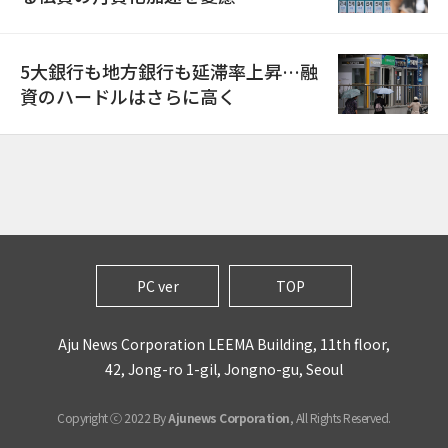
5大銀行も地方銀行も延滞率上昇…融
資のハードルはさらに高く
PC ver
TOP
Aju News Corporation LEEMA Building, 11th floor,
42, Jong-ro 1-gil, Jongno-gu, Seoul
Copyright ⓒ 2022 By
Ajunews Corporation
, All Rights Reserved.