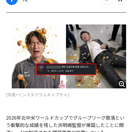
f
t
z
Z
a
w
o
o
c
i
o
o
e
t
m
m
b
t
o
i
o
e
u
n
o
r
t
k
[写真=インスタグラムキャプチャ]
2026年北中米ワールドカップでグループリーグ脱落とい
う衝撃的な成績を残した洪明甫監督が帰国したことに関