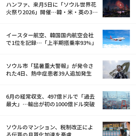
ハンファ、来月5日に「ソウル世界花
火祭り2026」開催…韓・米・英の3カ
国が参加
イースター航空、韓国国内航空会社
で1位を記録…「上半期搭乗率93%」
ソウル市「猛暑重大警報」が発令さ
れた4日、熱中症患者39人追加発生
6月の経常収支、497億ドルで「過去
最大」…輸出が初の1000億ドル突破
ソウルのマンション、税制改正によ
る伝貰の月貰化加速を憂慮