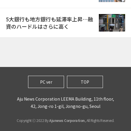
5大銀行も地方銀行も延滞率上昇…融
資のハードルはさらに高く
PC ver
TOP
Aju News Corporation LEEMA Building, 11th floor,
42, Jong-ro 1-gil, Jongno-gu, Seoul
Copyright ⓒ 2022 By
Ajunews Corporation
, All Rights Reserved.