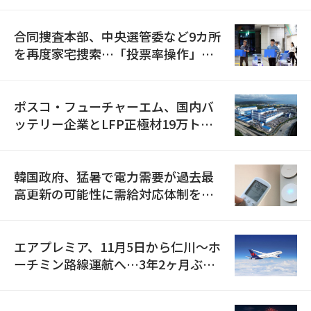
合同捜査本部、中央選管委など9カ所
を再度家宅捜索…「投票率操作」の
資料を確保
ポスコ・フューチャーエム、国内バ
ッテリー企業とLFP正極材19万トン
の供給契約を締結
韓国政府、猛暑で電力需要が過去最
高更新の可能性に需給対応体制を点
検
エアプレミア、11月5日から仁川〜ホ
ーチミン路線運航へ…3年2ヶ月ぶり
の再開