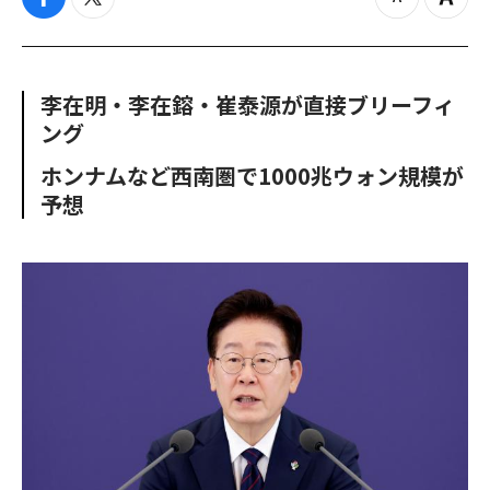
f
t
z
Z
a
w
o
o
c
i
o
o
e
t
m
m
b
t
o
i
李在明・李在鎔・崔泰源が直接ブリーフィ
o
e
u
n
ング
o
r
t
k
ホンナムなど西南圏で1000兆ウォン規模が
予想