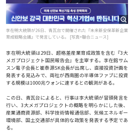
李在明大統領が26日、青瓦台で開催された『未来新安保革新企業
育成戦略会議』で発言している。 [写真=聯合ニュース]
李在明大統領は29日、超格差産業育成政策を含む『3大
メガプロジェクト国民報告会』を主宰する。李在鎔サム
スン電子会長と崔泰源SK会長が出席し、直接投資計画を
発表する見込みで、両社が西南圏の半導体ファブに投資
する規模は1000兆ウォンに達するとの観測がある。
この日、青瓦台によると、行事は李大統領が冒頭発言を
行い、3大メガプロジェクトの概略を明らかにした後、
産業通商資源部、科学技術情報通信部、気候エネルギー
環境部、国土交通部が具体的な政策を発表する予定であ
る。