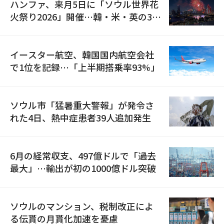
ハンファ、来月5日に「ソウル世界花
火祭り2026」開催…韓・米・英の3カ
国が参加
イースター航空、韓国国内航空会社
で1位を記録…「上半期搭乗率93%」
ソウル市「猛暑重大警報」が発令さ
れた4日、熱中症患者39人追加発生
6月の経常収支、497億ドルで「過去
最大」…輸出が初の1000億ドル突破
ソウルのマンション、税制改正によ
る伝貰の月貰化加速を憂慮