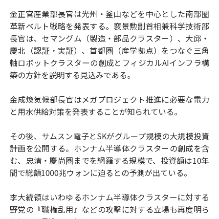
金正官産業部長官は光州・釜山などを中心とした南部圏
革新ベルト戦略を発表する。裵景勲副首相兼科学技術部
長官は、セマングム（製造・部品クラスター）、大邱・
慶北（認証・実証）、首都圏（産学拠点）をつなぐ三角
軸ロボットクラスターの創成とフィジカルAIインフラ構
築の方針を説明する見込みである。
金成煥気候部長官はメガプロジェクト推進に必要な電力
と用水供給対策を発表することが知られている。
その後、サムスン電子とSKがグループ規模の大規模投資
計画を公開する。ホンナム半導体クラスターの創成を含
む、忠清・慶尚圏までを網羅する規模で、投資額は10年
間で総額1000兆ウォンに迫るとの予測が出ている。
李大統領はいわゆるホンナム半導体クラスターに対する
野党の『職権乱用』などの攻撃に対する立場も再度明ら