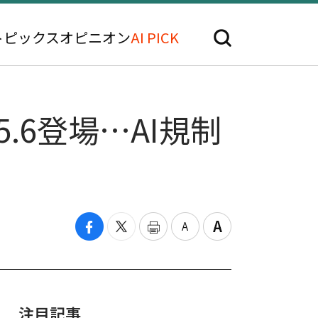
トピックス
オピニオン
AI PICK
5.6登場…AI規制
注目記事