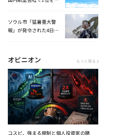
録…「上半期搭乗率
93%」
ソウル市「猛暑重大警
報」が発令された4日、
熱中症患者39人追加発
生
オピニオン
もっと見る
コスピ、強まる規制と個人投資家の賭