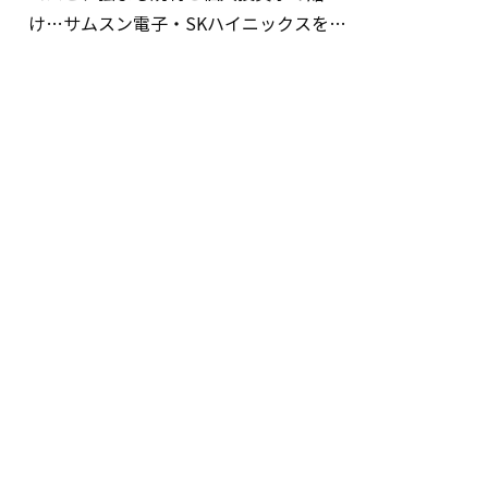
け…サムスン電子・SKハイニックスを巡
る明暗