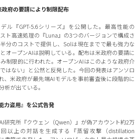
売…米政府の要請により制限配布
デル『GPT-5.6シリーズ』を公開した。最高性能の
低コスト高速処理の『Luna』の3つのバージョンで構成さ
能を約半分のコストで提供し、Solは現在までで最も強力な
とオープンAIは説明している。配布は米政府の要請に
のみ制限的に行われた。オープンAIはこのような政府介
ではない」と公然と反発した。今回の発表はアンソロ
れ、米政府が最先端AIモデルを事前審査後に段階的に
分析が出ている。
能力盗用』を公式告発
I研究所『クウェン（Qwen）』が偽アカウント約2万
以上の対話を生成する『蒸留攻撃（distillation