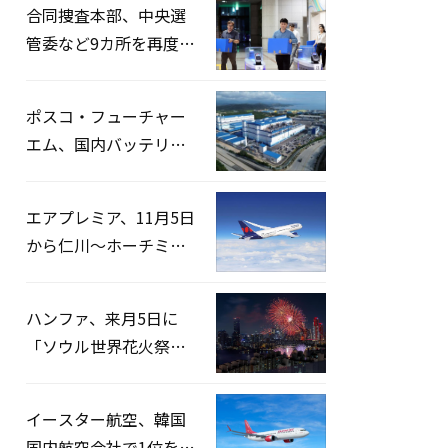
合同捜査本部、中央選
管委など9カ所を再度家
宅捜索…「投票率操
作」の資料を確保
ポスコ・フューチャー
エム、国内バッテリー
企業とLFP正極材19万ト
ンの供給契約を締結
エアプレミア、11月5日
から仁川〜ホーチミン
路線運航へ…3年2ヶ月
ぶりの再開
ハンファ、来月5日に
「ソウル世界花火祭り
2026」開催…韓・米・
英の3カ国が参加
イースター航空、韓国
国内航空会社で1位を記