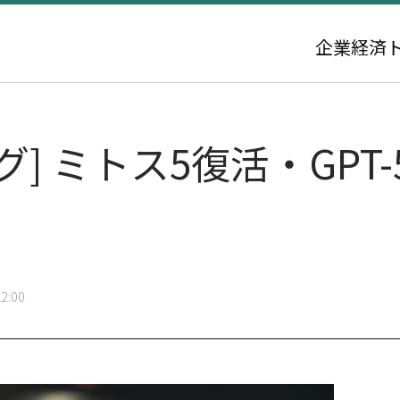
企業
経済
グ] ミトス5復活・GPT-
2:00