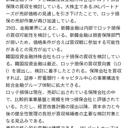
保険の買収を検討している。大株主であるJKLパートナ
ーズが売却価格の見通しを引き下げたことで、ロッテ損
保の売却作業が再び加速している。
29日、金融業界によると、新韓金融は内部でロッテ損保
の買収可能性を検討している。新韓金融は損害保険部門
が弱いため、価格条件が合えば買収戦に参加する可能性
があるとの見方が出ている。
韓国投資金融持株会社もロッテ損保の買収を検討してい
る。韓国投資金融は最近、ロッテ損保の買収意向書（LO
I）を提出し、検討に着手したとされる。保険会社を買収
すれば、証券・貯蓄銀行・キャピタル中心の事業構造を
総合金融グループ体制に拡大できる。
ロッテ損保は現在、売却に出されている保険会社の中
で、比較的事業基盤と規模を持つ損保会社と評価されて
いる。ただし、経営改善計画の提出以降、資本余力と今
後の健全性管理の負担が買収候補者の主要な検討対象と
なる見込みである。
売却の核心的な変数は価格である。JKLパートナーズは