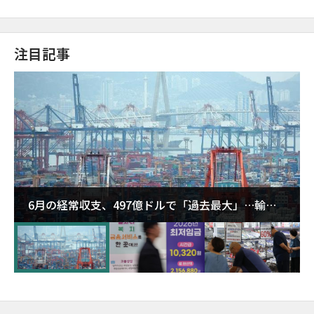
注目記事
6月の経常収支、497億ドルで「過去最大」…輸出
が初の1000億ドル突破