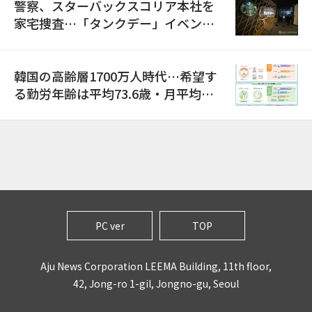
警察、スターバックスコリア本社を
家宅捜査…「タンクデー」イベント
巡り侮辱容疑
韓国の高齢層1700万人時代…希望す
る勤労年齢は平均73.6歳・月平均賃
金は300万ウォン以上
PC ver
TOP
Aju News Corporation LEEMA Building, 11th floor,
42, Jong-ro 1-gil, Jongno-gu, Seoul