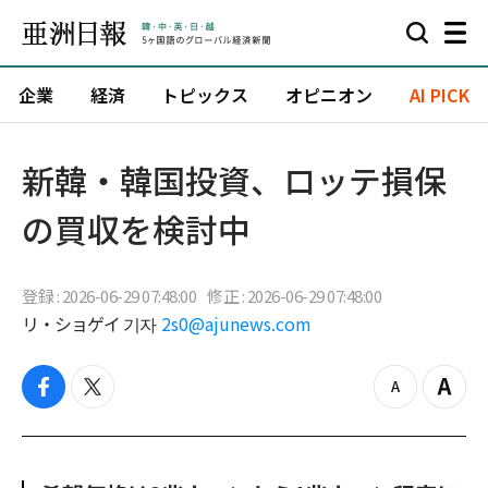
企業
経済
トピックス
オピニオン
AI PICK
新韓・韓国投資、ロッテ損保
の買収を検討中
登録 : 2026-06-29 07:48:00
修正 : 2026-06-29 07:48:00
リ・ショゲイ 기자
2s0@ajunews.com
f
t
z
Z
a
w
o
o
c
i
o
o
e
t
m
m
b
t
o
i