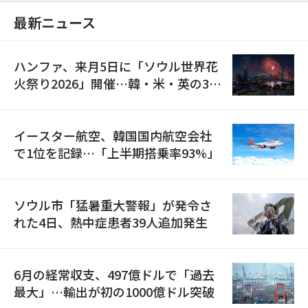
最新ニュース
ハンファ、来月5日に「ソウル世界花
火祭り2026」開催…韓・米・英の3カ
国が参加
イースター航空、韓国国内航空会社
で1位を記録…「上半期搭乗率93%」
ソウル市「猛暑重大警報」が発令さ
れた4日、熱中症患者39人追加発生
6月の経常収支、497億ドルで「過去
最大」…輸出が初の1000億ドル突破