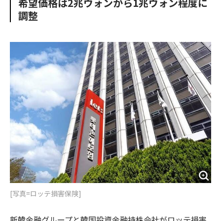
希望価格は2兆ウォンから1兆ウォン程度に
o
e
u
n
調整
o
r
t
k
[写真=ロッテ損害保険]
新韓金融グループと韓国投資金融持株会社がロッテ損害