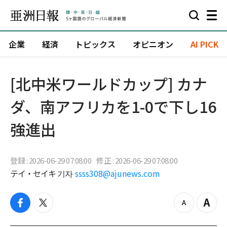
企業
経済
トピックス
オピニオン
AI PICK
[北中米ワールドカップ] カナ
ダ、南アフリカを1-0で下し16
強進出
登録 : 2026-06-29 07:08:00
修正 : 2026-06-29 07:08:00
テイ・セイキ 기자
ssss308@ajunews.com
f
t
z
Z
a
w
o
o
c
i
o
o