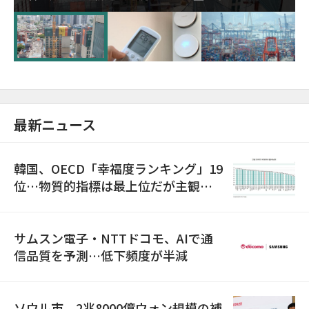
超が「ゾンビ企業」に…5年で2.8倍増
最新ニュース
韓国、OECD「幸福度ランキング」19
位…物質的指標は最上位だが主観的
満足度は最下位
サムスン電子・NTTドコモ、AIで通
信品質を予測…低下頻度が半減
ソウル市、2兆8000億ウォン規模の補