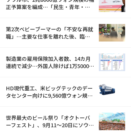
正予算案を編成…「民生・青年・安
全」に8100億ウォンを集中投資
第2次ベビーブーマーの「不安な再就
職」…主要な仕事を離れた後、臨時
職が2倍近くに急増
製造業の雇用保険加入者数、14カ月
連続で減少…外国人除けば1万5000人
減
HD現代重工、米ビッグテックのデー
タセンター向けに9,560億ウォン規模
の発電設備を受注…「過去最大」
世界最大のビール祭り「オクトーバ
ーフェスト」、9月11〜20日にソウル