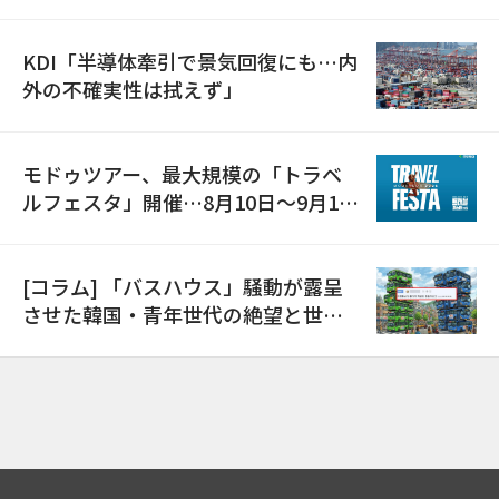
で開催
KDI「半導体牽引で景気回復にも…内
外の不確実性は拭えず」
モドゥツアー、最大規模の「トラベ
ルフェスタ」開催…8月10日～9月11
日
[コラム] 「バスハウス」騒動が露呈
させた韓国・青年世代の絶望と世代
間格差