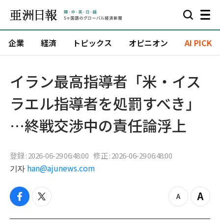
企業
経済
トピックス
オピニオン
AI PICK
イラン最高指導者「米・イス
ラエル指導者を処罰すべき」
…終戦交渉中の責任論浮上
登録 : 2026-06-29 06:48:00
修正 : 2026-06-29 06:48:00
기자
han@ajunews.com
f
t
z
Z
a
w
o
o
c
i
o
o