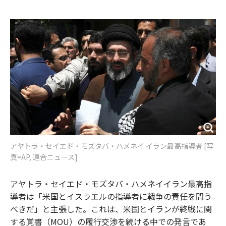
e
t
m
m
b
t
o
i
o
e
u
n
o
r
t
k
アヤトラ・セイエド・モズタバ・ハメネイ イラン最高指導者 [写
真=AP, 連合ニュース]
アヤトラ・セイエド・モズタバ・ハメネイイラン最高指
導者は「米国とイスラエルの指導者に戦争の責任を問う
べきだ」と主張した。これは、米国とイランが終戦に関
する覚書（MOU）の履行交渉を続ける中での発言であ