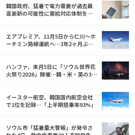
韓国政府、猛暑で電力需要が過去最
高更新の可能性に需給対応体制を点
検
エアプレミア、11月5日から仁川〜ホ
ーチミン路線運航へ…3年2ヶ月ぶり
の再開
ハンファ、来月5日に「ソウル世界花
火祭り2026」開催…韓・米・英の3カ
国が参加
イースター航空、韓国国内航空会社
で1位を記録…「上半期搭乗率93%」
ソウル市「猛暑重大警報」が発令さ
れた4日、熱中症患者39人追加発生