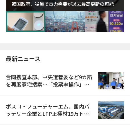
韓国政府、猛暑で電力需要が過去最高更新の可能性
に需給対応体制を点検
最新ニュース
合同捜査本部、中央選管委など9カ所
を再度家宅捜索…「投票率操作」の
資料を確保
ポスコ・フューチャーエム、国内バ
ッテリー企業とLFP正極材19万トン
の供給契約を締結