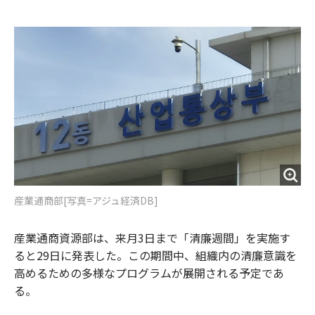
e
t
m
m
b
t
o
i
o
e
u
n
o
r
t
k
産業通商部[写真=アジュ経済DB]
産業通商資源部は、来月3日まで「清廉週間」を実施す
ると29日に発表した。この期間中、組織内の清廉意識を
高めるための多様なプログラムが展開される予定であ
る。