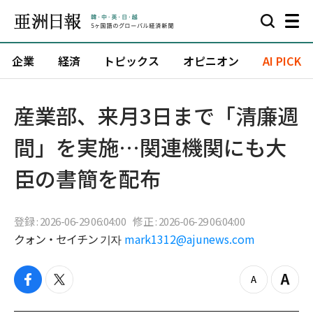
企業
経済
トピックス
オピニオン
AI PICK
産業部、来月3日まで「清廉週
間」を実施…関連機関にも大
臣の書簡を配布
登録 : 2026-06-29 06:04:00
修正 : 2026-06-29 06:04:00
クォン・セイチン 기자
mark1312@ajunews.com
f
t
z
Z
a
w
o
o
c
i
o
o