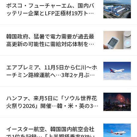
ポスコ・フューチャーエム、国内バ
ッテリー企業とLFP正極材19万トン
の供給契約を締結
韓国政府、猛暑で電力需要が過去最
高更新の可能性に需給対応体制を点
検
エアプレミア、11月5日から仁川〜ホ
ーチミン路線運航へ…3年2ヶ月ぶり
の再開
ハンファ、来月5日に「ソウル世界花
火祭り2026」開催…韓・米・英の3カ
国が参加
イースター航空、韓国国内航空会社
で1位を記録…「上半期搭乗率93%」