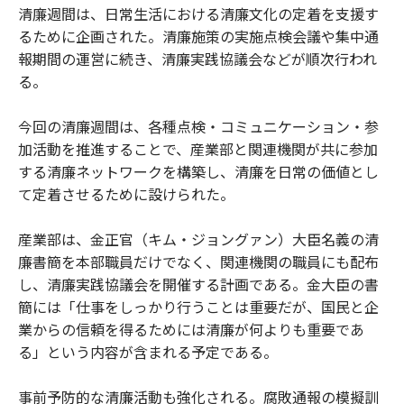
清廉週間は、日常生活における清廉文化の定着を支援す
るために企画された。清廉施策の実施点検会議や集中通
報期間の運営に続き、清廉実践協議会などが順次行われ
る。
今回の清廉週間は、各種点検・コミュニケーション・参
加活動を推進することで、産業部と関連機関が共に参加
する清廉ネットワークを構築し、清廉を日常の価値とし
て定着させるために設けられた。
産業部は、金正官（キム・ジョングァン）大臣名義の清
廉書簡を本部職員だけでなく、関連機関の職員にも配布
し、清廉実践協議会を開催する計画である。金大臣の書
簡には「仕事をしっかり行うことは重要だが、国民と企
業からの信頼を得るためには清廉が何よりも重要であ
る」という内容が含まれる予定である。
事前予防的な清廉活動も強化される。腐敗通報の模擬訓