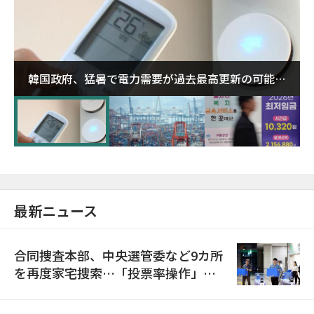
韓国政府、猛暑で電力需要が過去最高更新の可能性
に需給対応体制を点検
最新ニュース
合同捜査本部、中央選管委など9カ所
を再度家宅捜索…「投票率操作」の
資料を確保