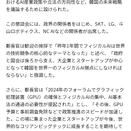
おけるAI産業政策や立法の方向性など、韓国の未来戦略
を議論するために設けられた。
この懇談会には、政界の関係者をはじめ、SKT、LG、斗
山ロボティクス、NC AIなどの関係者が出席した。
鄭長官は歓迎の挨拶で「昨年1年間でフィジカルAIは世界
の技術競争の核心的なテーマとなった」と述べ、「政府
と国会は後ろから支え、大企業とスタートアップが中心
となって韓国を世界一のフィジカルAI拠点にしなければ
ならない」と強調した。
さらに、鄭長官は「2024年のフォーラムでグラフィック
処理装置（GPU）の確保とフィジカルAIの集中、AI基本
法の通過の必要性が提起された」とし、「その後、GPU
予算と事前調査免除などで政策推進のスピードが加速し
た。この場に集まった企業とスタートアップが今後、世
界的なコリアンビッグテックに成長することを期待して