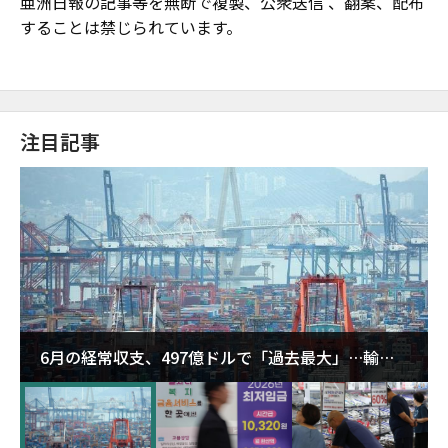
亜洲日報の記事等を無断で複製、公衆送信 、翻案、配布
することは禁じられています。
注目記事
6月の経常収支、497億ドルで「過去最大」…輸出
が初の1000億ドル突破