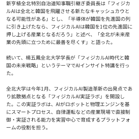
新亨植全北特別自治道知事職引継ぎ委員長は「フィジカ
ルAIは全北と韓国を飛躍させる新たなキャッシュカウと
なる可能性がある」とし、「半導体が韓国を先進国の列
に引き上げたなら、フィジカルAIは韓国を1位の先進国に
押し上げる産業となるだろう」と述べ、「全北が未来産
業の先頭に立つために最善を尽くす」と語った。
続いて、楊五鳳全北大学学長が「フィジカルAI時代と韓
国の未来戦略」というテーマでAIインサイト特講を行っ
た。
全北大学は今年1月、フィジカルAI製造革新の出発点であ
り拡散拠点となる「フィジカルAI実証ラボ」を開設し
た。この実証ラボは、AIがロボットと物理エンジンを基
にスマートプロセス、自律運転などの産業現場で直接制
御・実証される能力を実習中心で育成するプラットフォ
ームの役割を担う。