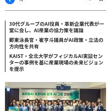
f
t
z
Z
a
w
o
o
c
i
o
o
e
t
m
m
b
t
o
i
30代グループのAI役員・革新企業代表が一
o
e
u
n
堂に会し、AI産業の協力策を議論
o
r
t
k
鄭東泳長官・崔亨斗議員がAI政策・立法の
方向性を共有
KAIST・全北大学がフィジカルAI実証セン
ターの事例を基に産業現場の未来ビジョン
を提示