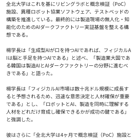
全北大学はこれを基にリビングラボと概念検証（PoC）
施設、異種ロボット協業ソフトウェア、テストベッドの
構築を推進している。最終的には製造現場の無人化・知
能化のためのAIダークファクトリー実証基盤を整える構
想である。
楊学長は「生成型AIが口を持つAIであれば、フィジカルA
Iは脳と手足を持つAIである」と述べ、「製造業大国であ
る韓国は製造AIとAIダークファクトリーの分野に進むべ
きである」と語った。
楊学長は「フィジカルAI市場は数十兆ドル規模に成長す
ると予想されるため、迅速な意思決定と人材確保が重要
である」とし、「ロボットとAI、製造を同時に理解する
人材をどれだけ育成し確保できるかが成功の鍵である」
と強調した。
彼はさらに「全北大学は4ヶ月で概念検証（PoC）施設と