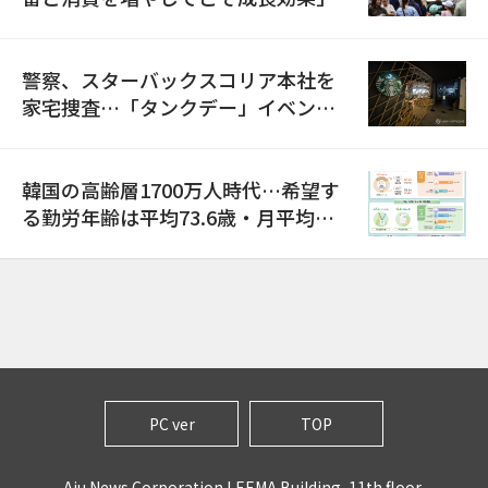
警察、スターバックスコリア本社を
家宅捜査…「タンクデー」イベント
巡り侮辱容疑
韓国の高齢層1700万人時代…希望す
る勤労年齢は平均73.6歳・月平均賃
金は300万ウォン以上
PC ver
TOP
Aju News Corporation LEEMA Building, 11th floor,