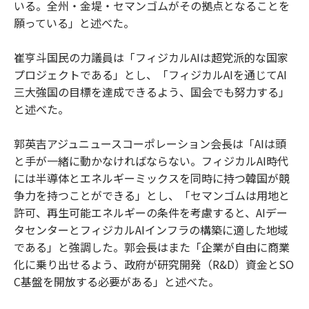
いる。全州・金堤・セマンゴムがその拠点となることを
願っている」と述べた。
崔亨斗国民の力議員は「フィジカルAIは超党派的な国家
プロジェクトである」とし、「フィジカルAIを通じてAI
三大強国の目標を達成できるよう、国会でも努力する」
と述べた。
郭英吉アジュニュースコーポレーション会長は「AIは頭
と手が一緒に動かなければならない。フィジカルAI時代
には半導体とエネルギーミックスを同時に持つ韓国が競
争力を持つことができる」とし、「セマンゴムは用地と
許可、再生可能エネルギーの条件を考慮すると、AIデー
タセンターとフィジカルAIインフラの構築に適した地域
である」と強調した。郭会長はまた「企業が自由に商業
化に乗り出せるよう、政府が研究開発（R&D）資金とSO
C基盤を開放する必要がある」と述べた。