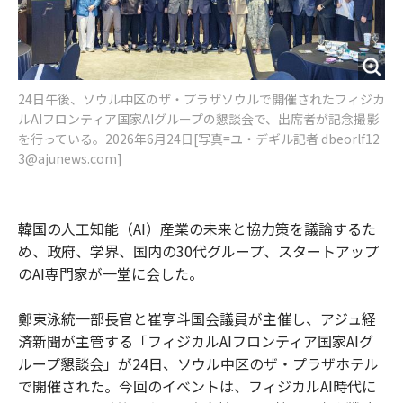
24日午後、ソウル中区のザ・プラザソウルで開催されたフィジカ
ルAIフロンティア国家AIグループの懇談会で、出席者が記念撮影
を行っている。2026年6月24日[写真=ユ・デギル記者 dbeorlf12
3@ajunews.com]
韓国の人工知能（AI）産業の未来と協力策を議論するた
め、政府、学界、国内の30代グループ、スタートアップ
のAI専門家が一堂に会した。
鄭東泳統一部長官と崔亨斗国会議員が主催し、アジュ経
済新聞が主管する「フィジカルAIフロンティア国家AIグ
ループ懇談会」が24日、ソウル中区のザ・プラザホテル
で開催された。今回のイベントは、フィジカルAI時代に